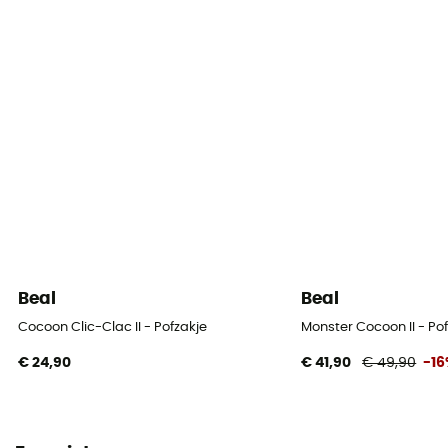
Beal
Beal
Cocoon Clic-Clac II - Pofzakje
Monster Cocoon II - Po
€ 24,90
€ 41,90
€ 49,90
-1