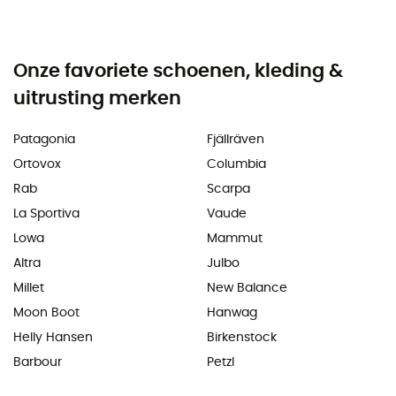
Onze favoriete schoenen, kleding &
uitrusting merken
Patagonia
Fjällräven
Ortovox
Columbia
Rab
Scarpa
La Sportiva
Vaude
Lowa
Mammut
Altra
Julbo
Millet
New Balance
Moon Boot
Hanwag
Helly Hansen
Birkenstock
Barbour
Petzl