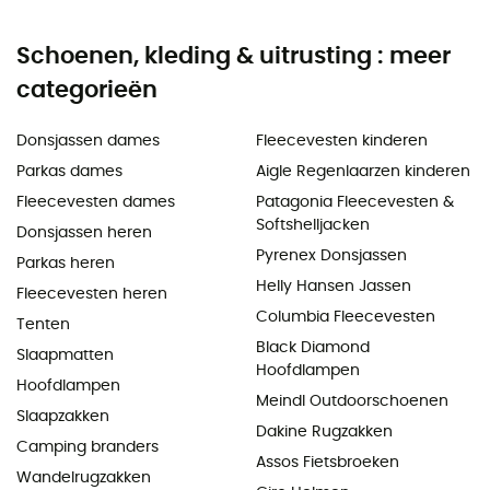
Schoenen, kleding & uitrusting : meer
categorieën
Donsjassen dames
Fleecevesten kinderen
Parkas dames
Aigle Regenlaarzen kinderen
Fleecevesten dames
Patagonia Fleecevesten &
Softshelljacken
Donsjassen heren
Pyrenex Donsjassen
Parkas heren
Helly Hansen Jassen
Fleecevesten heren
Columbia Fleecevesten
Tenten
Black Diamond
Slaapmatten
Hoofdlampen
Hoofdlampen
Meindl Outdoorschoenen
Slaapzakken
Dakine Rugzakken
Camping branders
Assos Fietsbroeken
Wandelrugzakken