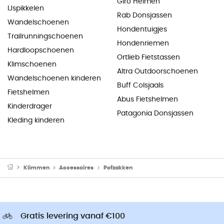
Giro Helmen
IJspikkelen
Rab Donsjassen
Wandelschoenen
Hondentuigjes
Trailrunningschoenen
Hondenriemen
Hardloopschoenen
Ortlieb Fietstassen
Klimschoenen
Altra Outdoorschoenen
Wandelschoenen kinderen
Buff Colsjaals
Fietshelmen
Abus Fietshelmen
Kinderdrager
Patagonia Donsjassen
Kleding kinderen
Klimmen
Accessoires
Pofzakken
Gratis levering vanaf €100