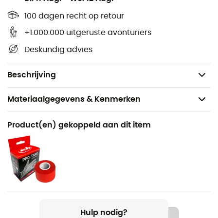
1 ritsvak,
100 dagen recht op retour
1 zwevende zak,
+1.000.000 uitgeruste avonturiers
2 handgrepen
Deskundig advies
Polyester
Sportproduct: ja.
Beschrijving
Materiaalgegevens & Kenmerken
Aanbevolen voor
Product(en) gekoppeld aan dit item
Klimmen
Product
Monster Cocoon
Volume
50 L
Hulp nodig?