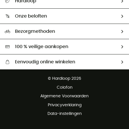
Hardloop
Mijn zending volgen
Wie zijn we ?
Retourzendingen & Terugbetalingen
Onze beloften
HardGuides
Maattabelen
Ecologische voetafdruk
Ambassadeurs
Bezorgmethoden
Tweedehands
Hardgreen
100 % veilige aankopen
Eenvoudig online winkelen
Gratis levering vanaf € 100
© Hardloop 2026
Gratis retourneren binnen 100 dagen
Colofon
Gratis klantenservice
Algemene Voorwaarden
Privacyverklaring
Data-instellingen