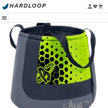
Zomeraanbiedingen 🔥 -5% EXTRA vanaf 2 producten* met
code Summer5