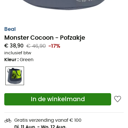
Beal
Monster Cocoon - Pofzakje
€ 38,90
€ 46,90
-17%
Perfect voor
gebruik in een groep
, of als je hebt
inclusief btw
besloten jezelf uit te dagen met een paar vrienden op
Kleur
:
Green
de blokken van Bleau, de
Beal Monster Cocoon
pofzakje
heeft volop ruimte.
Te plaatsen aan de voet van een wand of blok, is hij
uitgerust met een
ritsvak
en een zwevende zak met 2
tandenborstelhouders.
In de winkelmand
Voor het transporteren is het dankzij de handgrepen
aan elke kant van de zak heel eenvoudig.
Gratis verzending vanaf € 100
Nu is het aan jou om te klimmen!
Di. 11 Aug.
-
Wo. 12 Aug.