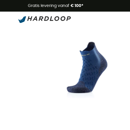
Zome
Gratis levering vanaf
€ 100*