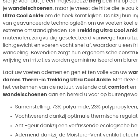
Stel je voor dat je een majestueuze
berg
beklimt op een
je
wandelschoenen
, maar je vreest de hitte die je zo
Ultra Cool Ankle
om de hoek komt kijken. Dankzij hun i
van geavanceerde technologieën om uw voeten koel en
extreme omstandigheden. De
Trekking Ultra Cool Ank
materialen, zorgvuldig geselecteerd vanwege hun uitzo
lichtgewicht en voeren vocht snel af, waardoor u een 
wandeling. Bovendien zorgt hun ergonomische construc
wrijving en irritaties worden geminimaliseerd om blare
Laat uw voeten ademen en geniet ten volle van uw
wan
dames
Therm-ic Trekking Ultra Cool Ankle
. Met deze
het verkennen van de natuur, wetende dat
comfort
en
wandelschoenen
aan en bereid u voor op buitengewone
Samenstelling: 73% polyamide, 23% polypropyleen
Vochtwerend dankzij optimale thermische regulat
Anti-geur dankzij een verfrissende ecologische b
Ademend dankzij de Moisture-Vent ventilatietech