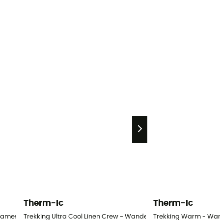
Therm-Ic
Therm-Ic
 Dames
Trekking Ultra Cool Linen Crew - Wandelsokken - Dames
Trekking Warm - Wa