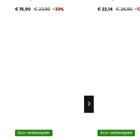
€ 15,90
€ 23,90
-33%
€ 22,14
€ 26,90
-1
Eco-ontworpen
Eco-ontworpen