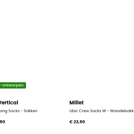
o-ontworpen
Vertical
Millet
bing Socks - Sokken
Ubic Crew Socks W - Wandelsok
,90
€ 23,90