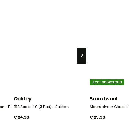
Eco-ontworpen
Oakley
Smartwool
ken - Dames
B1B Socks 2.0 (3 Pcs) - Sokken
Mountaineer Classic
€ 24,90
€ 29,90