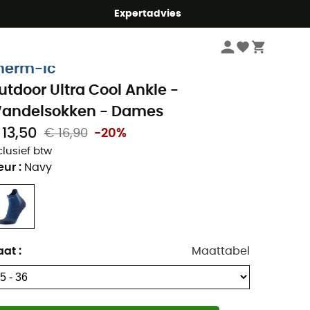
mmer5
Expertadvies
Dames
Kleding dames
Outdoorsokken dames
Wandelsokken dames
herm-Ic
utdoor Ultra Cool Ankle -
andelsokken - Dames
 13,50
€ 16,90
-20%
clusief btw
eur
:
Navy
aat
:
Maattabel