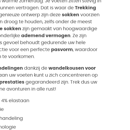
 warme zomerdag. Je voeten zitten stevig in
u kunnen vertragen. Dat is waar de
Trekking
ngenieuze ontwerp zijn deze
sokken
voorzien
 droog te houden, zelfs onder de meest
le
sokken
zijn gemaakt van hoogwaardige
nderlijke
ademend vermogen
. Ze zijn
fris gevoel behoudt gedurende uw hele
tie voor een perfecte
pasvorm
, waardoor
n te voorkomen.
delingen
dankzij de
wandelkousen voor
 aan uw voeten kunt u zich concentreren op
prestaties
gegarandeerd zijn. Trek dus uw
 avonturen in alle rust!
, 4% elastaan
ie
ehandeling
nologie