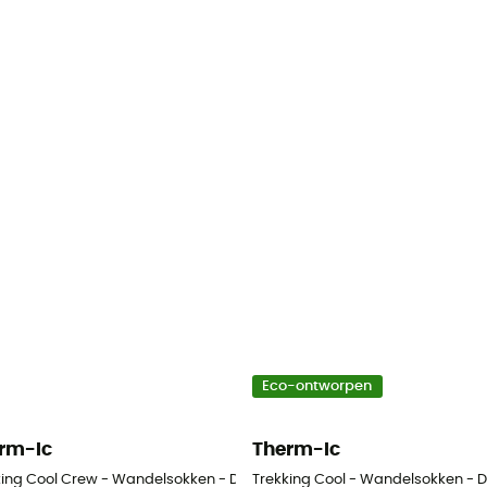
Eco-ontworpen
rm-Ic
Therm-Ic
en - Dames
king Cool Crew - Wandelsokken - Dames
Trekking Cool - Wandelsokken -