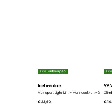
Eco-ontworpen
Ec
icebreaker
YY 
Multisport Light Mini - Merinosokken - Dames
Clim
€ 23,90
€ 14