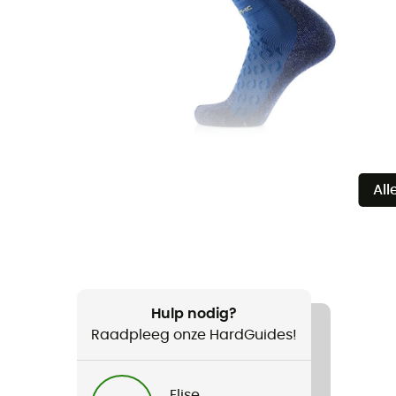
All
Hulp nodig?
Raadpleeg onze HardGuides!
Elise