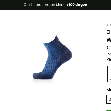
raanbiedingen 🔥 -5% EXTRA vanaf 2 producten* met code Su
Gratis retourneren binnen
100 dagen
T
O
W
€
in
Kl
M