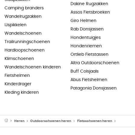
Dakine Rugzakken
Camping branders
Assos Fietsbroeken
Wandelrugzakken
Giro Helmen
IJspikkelen
Rab Donsjassen
Wandelschoenen
Hondentuigjes
Trailrunningschoenen
Hondenriemen
Hardloopschoenen
Ortlieb Fietstassen
Klimschoenen
Altra Outdoorschoenen
Wandelschoenen kinderen
Buff Colsjaals
Fietshelmen
Abus Fietshelmen
Kinderdrager
Patagonia Donsjassen
Kleding kinderen
Heren
Outdoorschoenen heren
Fietsschoenen heren
MTB Scho