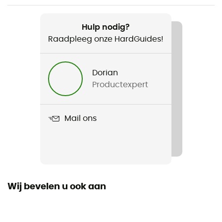
Aanbevolen voor
Mountainbiken / Fiets
Hulp nodig?
Raadpleeg onze HardGuides!
Voor
Heren
Dorian
Productexpert
Gewicht
334 g
Mail ons
Product
Latch
Buitenzool
Caoutchouc
Wij bevelen u ook aan
Schoenen Stamhoogte
Laag stam