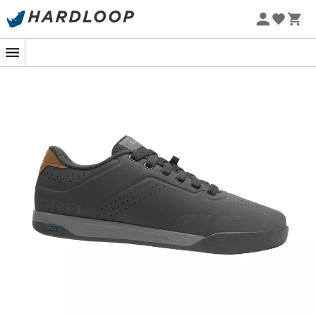
Zomeraanbiedingen 🔥 -5% EXTRA vanaf 2 producten* met
code Summer5
-5% Extra - Code Summer5