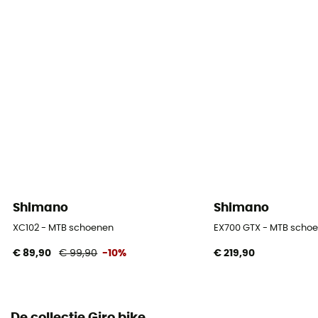
Sluitsysteem
Veters
Seizoen
Autumn/Winter / Spring/Summer
SPD Compatible
Ja
Reflecterende elementen
No
Shimano
Shimano
XC102 - MTB schoenen
EX700 GTX - MTB scho
€ 89,90
€ 99,90
-10%
€ 219,90