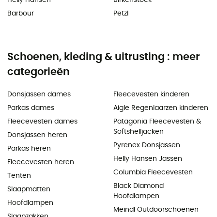
Barbour
Petzl
Schoenen, kleding & uitrusting : meer
categorieën
Donsjassen dames
Fleecevesten kinderen
Parkas dames
Aigle Regenlaarzen kinderen
Fleecevesten dames
Patagonia Fleecevesten &
Softshelljacken
Donsjassen heren
Pyrenex Donsjassen
Parkas heren
Helly Hansen Jassen
Fleecevesten heren
Columbia Fleecevesten
Tenten
Black Diamond
Slaapmatten
Hoofdlampen
Hoofdlampen
Meindl Outdoorschoenen
Slaapzakken