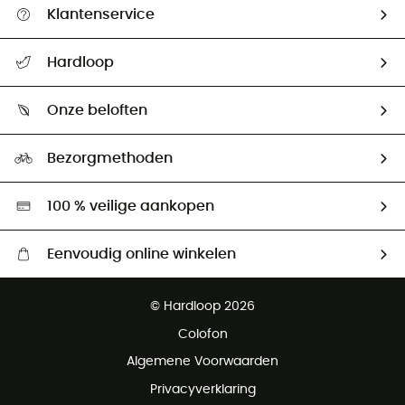
Klantenservice
Helpcentrum & contact
Hardloop
Mijn zending volgen
Wie zijn we ?
Retourzendingen & Terugbetalingen
Onze beloften
HardGuides
Maattabelen
Ecologische voetafdruk
Ambassadeurs
Bezorgmethoden
Tweedehands
Hardgreen
100 % veilige aankopen
Eenvoudig online winkelen
Gratis levering vanaf € 100
© Hardloop 2026
Gratis retourneren binnen 100 dagen
Colofon
Gratis klantenservice
Algemene Voorwaarden
Privacyverklaring