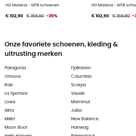
HG Materia - MTB schoenen
HG Materia - MTB sch
€ 102,90
€ 159,90
-35%
€ 102,90
€ 159,90
-
Onze favoriete schoenen, kleding &
uitrusting merken
Patagonia
Fjällräven
Ortovox
Columbia
Rab
Scarpa
La Sportiva
Vaude
Lowa
Mammut
Altra
Julbo
Millet
New Balance
Moon Boot
Hanwag
Helly Hansen
Birkenstock