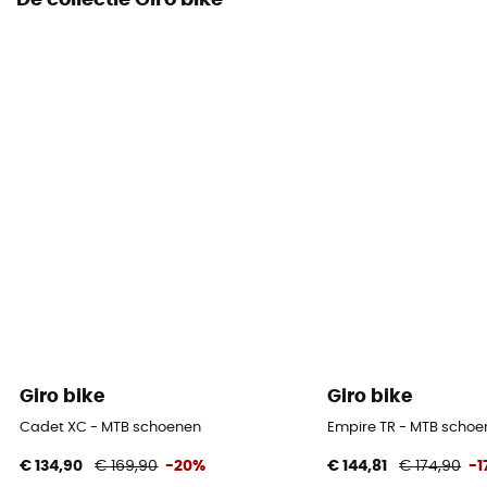
De collectie Giro bike
Giro bike
Giro bike
Cadet XC - MTB schoenen
Empire TR - MTB scho
€ 134,90
€ 169,90
-20%
€ 144,81
€ 174,90
-1