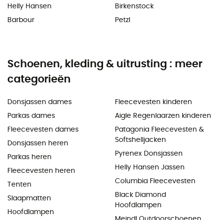
Helly Hansen
Birkenstock
Barbour
Petzl
Schoenen, kleding & uitrusting : meer
categorieën
Donsjassen dames
Fleecevesten kinderen
Parkas dames
Aigle Regenlaarzen kinderen
Fleecevesten dames
Patagonia Fleecevesten &
Softshelljacken
Donsjassen heren
Pyrenex Donsjassen
Parkas heren
Helly Hansen Jassen
Fleecevesten heren
Columbia Fleecevesten
Tenten
Black Diamond
Slaapmatten
Hoofdlampen
Hoofdlampen
Meindl Outdoorschoenen