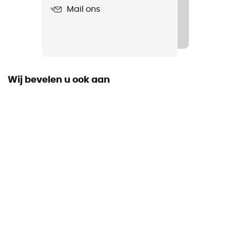
Mail ons
Product
Ribelle Lite HD Wmn
Compatibel met schoenplaatjes
Met riemen / Automatisch
Wij bevelen u ook aan
Gebruikte Technologieën
Vibram / HDry®
Waterdicht
Ja
Tussenzool
PU
Uitneembare binnenzool
Ja