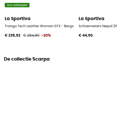
Buitenzool
Eco-ontworpen
Vibram® Mont
La Sportiva
La Sportiva
Schoenen Stamhoogte
Trango Tech Leather Woman GTX - Bergschoenen - Dames
Schoenveters Nepal 2
Hoge stam
€ 235,92
€ 294,90
-20%
€ 44,90
Label
Veganistisch / Origine Européenne Garantie
De collectie Scarpa
Bescherming
Steenvanger
Technische eigenschappen
Ademend