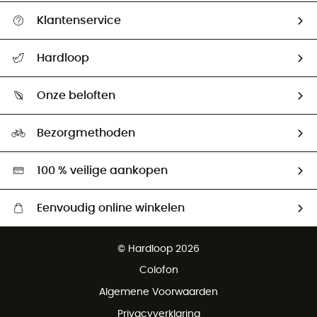
Klantenservice
Helpcentrum & contact
Hardloop
Mijn zending volgen
Wie zijn we ?
Retourzendingen & Terugbetalingen
Onze beloften
HardGuides
Maattabelen
Ecologische voetafdruk
Ambassadeurs
Bezorgmethoden
Tweedehands
Hardgreen
100 % veilige aankopen
Eenvoudig online winkelen
Gratis levering vanaf € 100
© Hardloop 2026
Gratis retourneren binnen 100 dagen
Colofon
Gratis klantenservice
Algemene Voorwaarden
Privacyverklaring