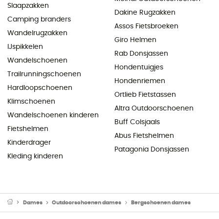
Slaapzakken
Dakine Rugzakken
Camping branders
Assos Fietsbroeken
Wandelrugzakken
Giro Helmen
IJspikkelen
Rab Donsjassen
Wandelschoenen
Hondentuigjes
Trailrunningschoenen
Hondenriemen
Hardloopschoenen
Ortlieb Fietstassen
Klimschoenen
Altra Outdoorschoenen
Wandelschoenen kinderen
Buff Colsjaals
Fietshelmen
Abus Fietshelmen
Kinderdrager
Patagonia Donsjassen
Kleding kinderen
Dames
Outdoorschoenen dames
Bergschoenen dames