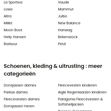
La Sportiva
Vaude
Lowa
Mammut
Altra
Julbo
Millet
New Balance
Moon Boot
Hanwag
Helly Hansen
Birkenstock
Barbour
Petzl
Schoenen, kleding & uitrusting : meer
categorieën
Donsjassen dames
Fleecevesten kinderen
Parkas dames
Aigle Regenlaarzen kinderen
Fleecevesten dames
Patagonia Fleecevesten &
Softshelljacken
Donsjassen heren