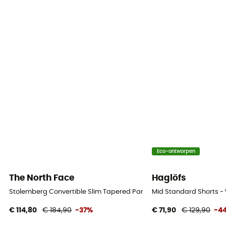
Eco-ontworpen
The North Face
Haglöfs
Stolemberg Convertible Slim Tapered Pant - Wandelshort - Heren
Mid Standard Shorts -
€ 114,80
€ 184,90
-37%
€ 71,90
€ 129,90
-4