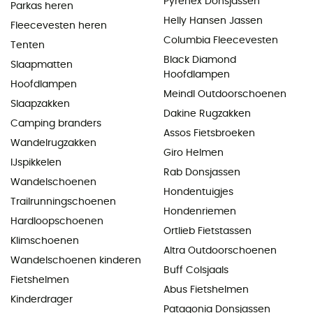
Pyrenex Donsjassen
Parkas heren
Helly Hansen Jassen
Fleecevesten heren
Columbia Fleecevesten
Tenten
Black Diamond
Slaapmatten
Hoofdlampen
Hoofdlampen
Meindl Outdoorschoenen
Slaapzakken
Dakine Rugzakken
Camping branders
Assos Fietsbroeken
Wandelrugzakken
Giro Helmen
IJspikkelen
Rab Donsjassen
Wandelschoenen
Hondentuigjes
Trailrunningschoenen
Hondenriemen
Hardloopschoenen
Ortlieb Fietstassen
Klimschoenen
Altra Outdoorschoenen
Wandelschoenen kinderen
Buff Colsjaals
Fietshelmen
Abus Fietshelmen
Kinderdrager
Patagonia Donsjassen