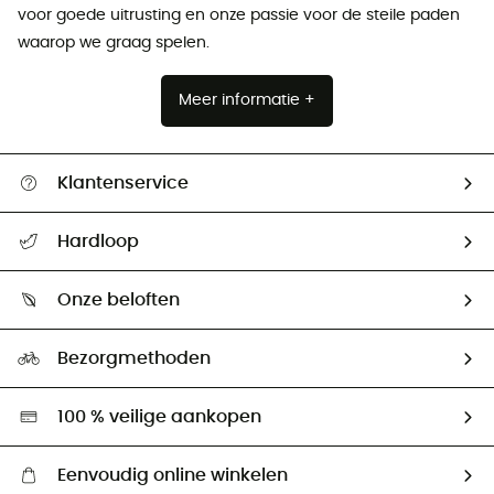
voor goede uitrusting en onze passie voor de steile paden
waarop we graag spelen.
Meer informatie +
Klantenservice
Helpcentrum & contact
Hardloop
Mijn zending volgen
Wie zijn we ?
Retourzendingen & Terugbetalingen
Onze beloften
HardGuides
Maattabelen
Ecologische voetafdruk
Ambassadeurs
Bezorgmethoden
Tweedehands
Hardgreen
100 % veilige aankopen
Eenvoudig online winkelen