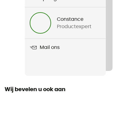
Voor
Constance
Heren
Productexpert
Gewicht
340 g
Mail ons
Product
Keb Shorts
Waterdicht
Waterafstotend
Wij bevelen u ook aan
Stretch
Ja
Winddicht
Nee