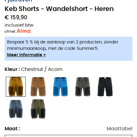
Keb Shorts - Wandelshort - Heren
€ 159,90
inclusief btw
of
met
Bespaar 5 % bij de aankoop van 2 producten, zonder
minimumaankoop, met de code Summer5.
Meer informatie +
Kleur
:
Chestnut / Acorn
De
Keb Wandelshort
voor
heren
is de ideale metgezel
voor uw avonturen in de bergen. Het behoort tot de
Maat
:
Maattabel
Keb-serie
van het merk
Fjällräven
, die garant staat