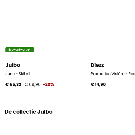
Maten aangezicht
Breed aangezicht / Gewoon aangezicht
Schuimdikte
Gemakkelijk
Eco-ontworpen
Julbo
Diezz
June - Skibril
Protection Visière - Res
€ 55,33
€ 69,90
-20%
€ 14,90
De collectie Julbo