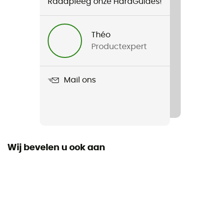
Raadpleeg onze HardGuides!
Voor
Heren / Dames
Théo
Productexpert
Product
Jupiter OTG
Mail ons
Scherm
Dubbel scherm
Extra scherm
No
Wij bevelen u ook aan
Frame
Sphérique
Over the glasses (OTG)
Ja