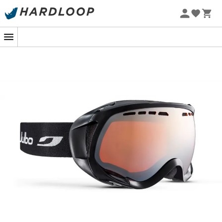
Zomeraanbiedingen 🔥 -5% EXTRA vanaf 2 producten* met
code Summer5
-5% Extra - Code Summer5