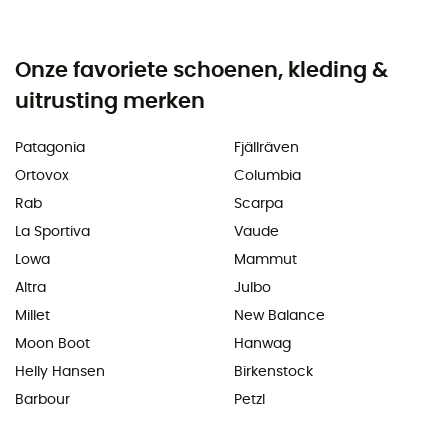
Onze favoriete schoenen, kleding &
uitrusting merken
Patagonia
Fjällräven
Ortovox
Columbia
Rab
Scarpa
La Sportiva
Vaude
Lowa
Mammut
Altra
Julbo
Millet
New Balance
Moon Boot
Hanwag
Helly Hansen
Birkenstock
Barbour
Petzl