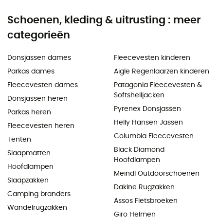
Schoenen, kleding & uitrusting : meer
categorieën
Donsjassen dames
Fleecevesten kinderen
Parkas dames
Aigle Regenlaarzen kinderen
Fleecevesten dames
Patagonia Fleecevesten &
Softshelljacken
Donsjassen heren
Pyrenex Donsjassen
Parkas heren
Helly Hansen Jassen
Fleecevesten heren
Columbia Fleecevesten
Tenten
Black Diamond
Slaapmatten
Hoofdlampen
Hoofdlampen
Meindl Outdoorschoenen
Slaapzakken
Dakine Rugzakken
Camping branders
Assos Fietsbroeken
Wandelrugzakken
Giro Helmen