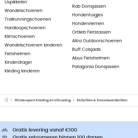
IJspikkelen
Rab Donsjassen
Wandelschoenen
Hondentuigjes
Trailrunningschoenen
Hondenriemen
Hardloopschoenen
Ortlieb Fietstassen
Klimschoenen
Altra Outdoorschoenen
Wandelschoenen kinderen
Buff Colsjaals
Fietshelmen
Abus Fietshelmen
Kinderdrager
Patagonia Donsjassen
Kleding kinderen
Wintersport Kleding en Uitrusting
Skibrillen & Snowboardbrillen
Gratis levering vanaf €100
Gratis retourneren binnen 100 dagen