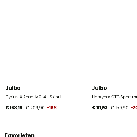
Julbo
Julbo
Cyrius-X Reactiv 0-4 - Skibril
Lightyear OTG Spectron 
€ 168,15
€ 209,90
-19%
€ 111,93
€ 159,90
-3
Favorieten