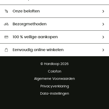
Mijn zending volgen
Wie zijn we ?
Retourzendingen & Terugbetalingen
Onze beloften
HardGuides
Maattabelen
Ecologische voetafdruk
Ambassadeurs
Bezorgmethoden
Tweedehands
Hardgreen
100 % veilige aankopen
Eenvoudig online winkelen
Gratis levering vanaf € 100
© Hardloop 2026
Gratis retourneren binnen 100 dagen
Colofon
Gratis klantenservice
Algemene Voorwaarden
Privacyverklaring
Data-instellingen