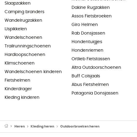
Slaapzakken
Dakine Rugzakken
Camping branders
Assos Fietsbroeken
Wandelrugzakken
Giro Helmen
IJspikkelen
Rab Donsjassen
Wandelschoenen
Hondentuigjes
Trailrunningschoenen
Hondenriemen
Hardloopschoenen
Ortlieb Fietstassen
Klimschoenen
Altra Outdoorschoenen
Wandelschoenen kinderen
Buff Colsjaals
Fietshelmen
Abus Fietshelmen
Kinderdrager
Patagonia Donsjassen
Kleding kinderen
Heren
Kleding heren
Outdoorbroeken heren