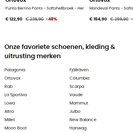
Ortovox
Ortovox
Punta Berrino Pants - Softshellbroek - Heren
Mondeval Pants - Softs
€ 122,90
€ 239,90
-48%
€ 164,90
€ 299,90
Onze favoriete schoenen, kleding &
uitrusting merken
Patagonia
Fjällräven
Ortovox
Columbia
Rab
Scarpa
La Sportiva
Vaude
Lowa
Mammut
Altra
Julbo
Millet
New Balance
Moon Boot
Hanwag