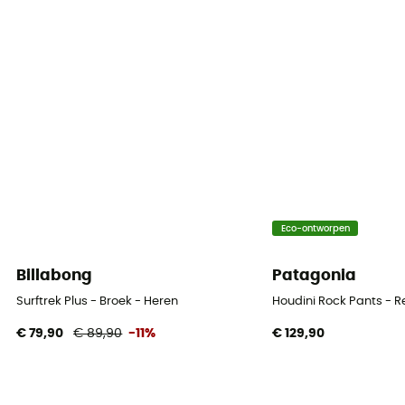
Eco-ontworpen
Billabong
Patagonia
Surftrek Plus - Broek - Heren
Houdini Rock Pants - 
€ 79,90
€ 89,90
-11%
€ 129,90