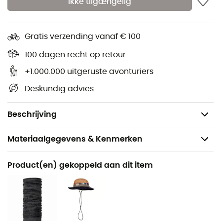
Ikke tilgængelig
Wind- en waterdichte stof met hoge ademendheid
aan de voorkant en onderrug
Gratis verzending vanaf € 100
Elastische tailleband voor optimale pasvorm en
100 dagen recht op retour
comfort
+1.000.000 uitgeruste avonturiers
Ritsen aan de uiteinden van de benen voor
Deskundig advies
gemakkelijk aan- en uittrekken
Twee zijzakken met rits voor veilige opbergruimte
Beschrijving
Materiaalgegevens & Kenmerken
Aanbevolen voor
Product(en) gekoppeld aan dit item
Wandelen / Trailrunning / Hardlopen / Trekking
Voor
Heren