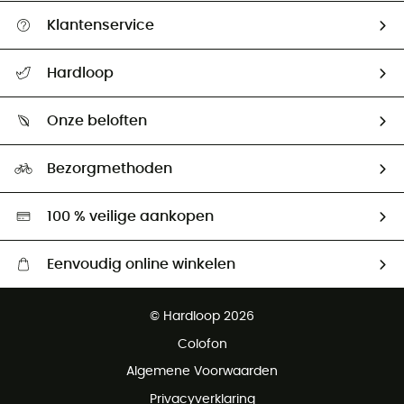
Klantenservice
Helpcentrum & contact
Hardloop
Mijn zending volgen
Wie zijn we ?
Retourzendingen & Terugbetalingen
Onze beloften
HardGuides
Maattabelen
Ecologische voetafdruk
Ambassadeurs
Bezorgmethoden
Tweedehands
Hardgreen
100 % veilige aankopen
Eenvoudig online winkelen
Gratis levering vanaf € 100
© Hardloop 2026
Gratis retourneren binnen 100 dagen
Colofon
Gratis klantenservice
Algemene Voorwaarden
Privacyverklaring