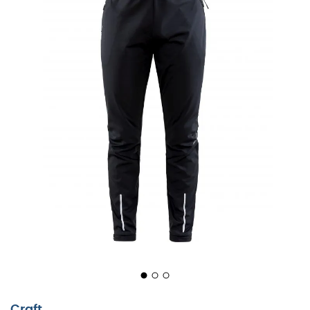
Op een door de wind geteisterd pad of bij een grillige
regenbui worden de
ADV Essence Wind Pants
van
Craft
uw beste bondgenoten. Deze
wandelbroek
is
ontworpen om u optimale bescherming te bieden tegen
de elementen zonder uw comfort in gevaar te brengen.
Dankzij de wind- en waterdichte stof aan de voorkant en
op de onderrug kunt u de weersomstandigheden met
moed trotseren terwijl u een ideale
lichaamstemperatuur behoudt. Perfect voor intensieve
trainingen, ze zijn als een tweede huid die met u
meebeweegt.
Met hun elastische tailleband en enkelritsen trekt u deze
Craft