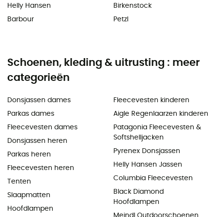
Helly Hansen
Birkenstock
Barbour
Petzl
Schoenen, kleding & uitrusting : meer
categorieën
Donsjassen dames
Fleecevesten kinderen
Parkas dames
Aigle Regenlaarzen kinderen
Fleecevesten dames
Patagonia Fleecevesten &
Softshelljacken
Donsjassen heren
Pyrenex Donsjassen
Parkas heren
Helly Hansen Jassen
Fleecevesten heren
Columbia Fleecevesten
Tenten
Black Diamond
Slaapmatten
Hoofdlampen
Hoofdlampen
Meindl Outdoorschoenen