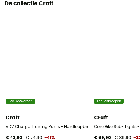
De collectie Craft
Eco-ontworpen
Eco-ontworpen
Craft
Craft
ADV Charge Training Pants - Hardloopbroek - Heren
Core Bike Subz Tights -
€ 43,90
€ 74,90
-41%
€ 69,90
€ 89,90
-2