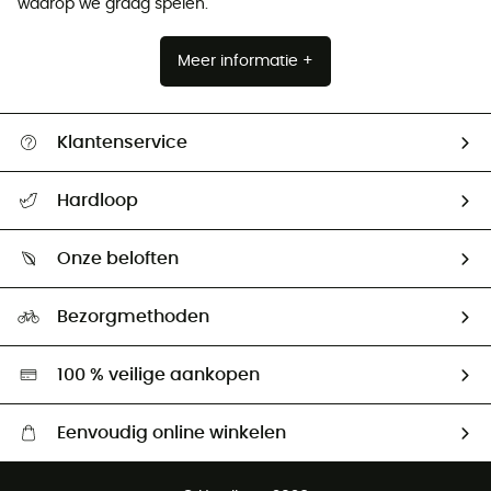
waarop we graag spelen.
Meer informatie +
Klantenservice
Helpcentrum & contact
Hardloop
Mijn zending volgen
Wie zijn we ?
Retourzendingen & Terugbetalingen
Onze beloften
HardGuides
Maattabelen
Ecologische voetafdruk
Ambassadeurs
Bezorgmethoden
Tweedehands
Hardgreen
100 % veilige aankopen
Eenvoudig online winkelen
Gratis levering vanaf € 100