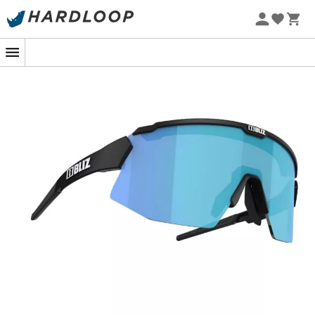
Zomeraanbiedingen 🔥 -5% EXTRA vanaf 2 producten* met
code Summer5
-5% Extra - Code Summer5