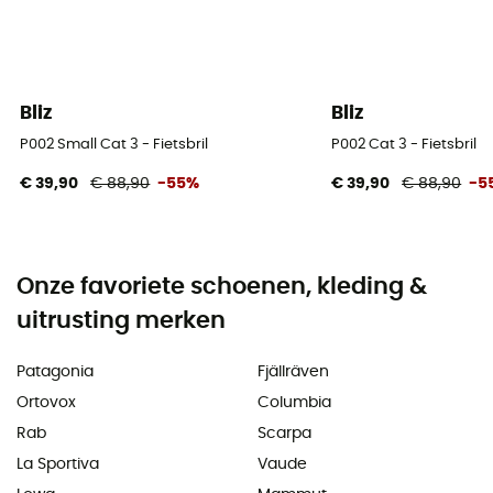
Bliz
Bliz
P002 Small Cat 3 - Fietsbril
P002 Cat 3 - Fietsbril
€ 39,90
€ 88,90
-55%
€ 39,90
€ 88,90
-5
Onze favoriete schoenen, kleding &
uitrusting merken
Patagonia
Fjällräven
Ortovox
Columbia
Rab
Scarpa
La Sportiva
Vaude