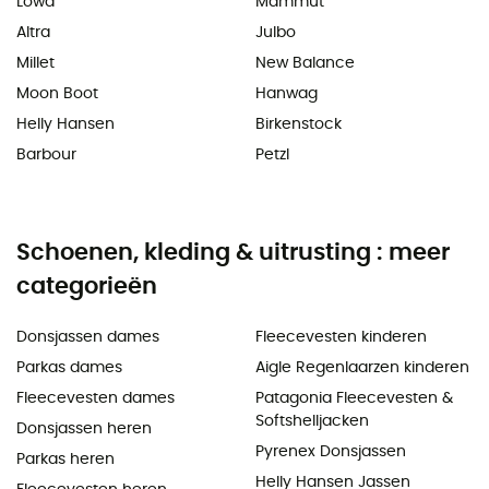
Lowa
Mammut
Altra
Julbo
Millet
New Balance
Moon Boot
Hanwag
Helly Hansen
Birkenstock
Barbour
Petzl
Schoenen, kleding & uitrusting : meer
categorieën
Donsjassen dames
Fleecevesten kinderen
Parkas dames
Aigle Regenlaarzen kinderen
Fleecevesten dames
Patagonia Fleecevesten &
Softshelljacken
Donsjassen heren
Pyrenex Donsjassen
Parkas heren
Helly Hansen Jassen