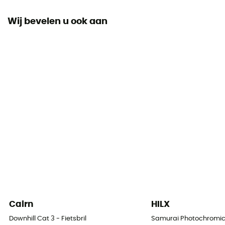
PPE - Category 1
Wij bevelen u ook aan
Cairn
HILX
Downhill Cat 3 - Fietsbril
Samurai Photochromic C