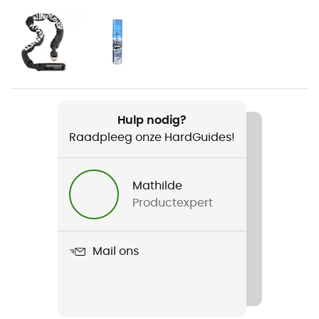
Mountainbiken / Fiets / Cyclotourisme / Langlaufski /
Gravel
Voor
Heren / Dames
Gewicht
Hulp nodig?
34 g
Raadpleeg onze HardGuides!
Product
Breeze
Mathilde
Productexpert
Materiaal
Grilamid TR90
Mail ons
Glass material
Polycarbonate
Persoonlijke beschermingsuitrusting