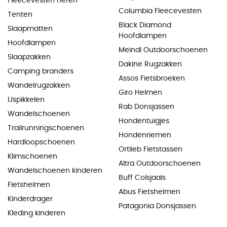
Fleecevesten heren
Columbia Fleecevesten
Tenten
Black Diamond
Slaapmatten
Hoofdlampen
Hoofdlampen
Meindl Outdoorschoenen
Slaapzakken
Dakine Rugzakken
Camping branders
Assos Fietsbroeken
Wandelrugzakken
Giro Helmen
IJspikkelen
Rab Donsjassen
Wandelschoenen
Hondentuigjes
Trailrunningschoenen
Hondenriemen
Hardloopschoenen
Ortlieb Fietstassen
Klimschoenen
Altra Outdoorschoenen
Wandelschoenen kinderen
Buff Colsjaals
Fietshelmen
Abus Fietshelmen
Kinderdrager
Patagonia Donsjassen
Kleding kinderen