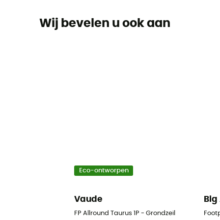
Wij bevelen u ook aan
Eco-ontworpen
Vaude
Big
FP Allround Taurus 1P - Grondzeil
Footp