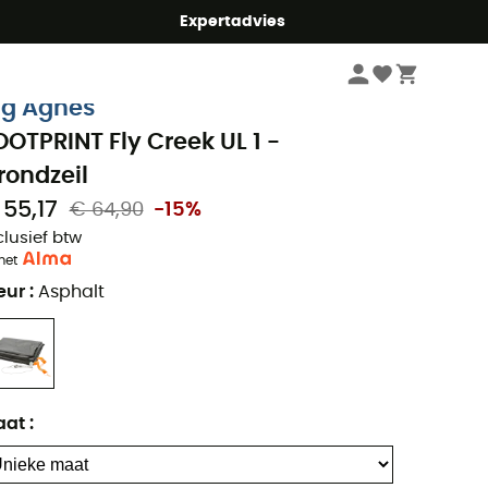
mmer5
Expertadvies
Kampeerartikelen
Tenten
Grondzeilen
ig Agnes
OOTPRINT Fly Creek UL 1 -
rondzeil
 55,17
€ 64,90
-15%
clusief btw
met
eur
:
Asphalt
aat
: