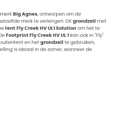
 merk
Big Agnes
, ontworpen om de
etzelfde merk te verlengen. Dit
grondzeil
met
uw
tent
Fly Creek HV UL1 Solution
om het te
 De
Footprint Fly Creek HV UL 1
kan ook in "Fly"
buitentent en het
grondzeil
te gebruiken,
telling is ideaal in de zomer, wanneer de