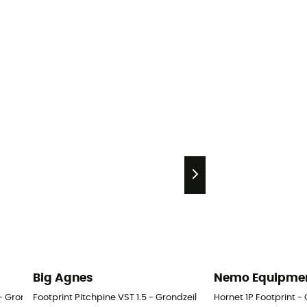
Big Agnes
Nemo Equipme
- Grondzeil
Footprint Pitchpine VST 1.5 - Grondzeil
Hornet 1P Footprint -