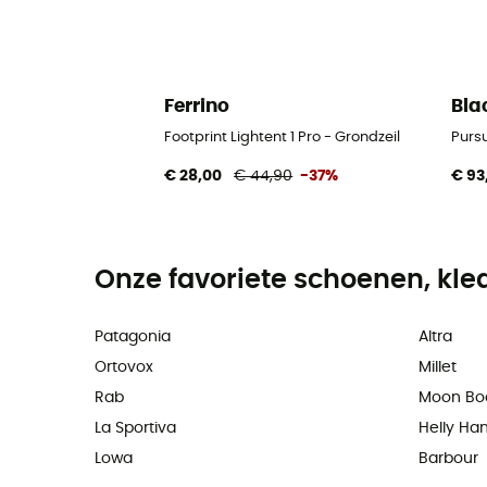
Ferrino
Bla
Footprint Lightent 1 Pro - Grondzeil
Purs
€ 28,00
€ 44,90
-37%
€ 93
Onze favoriete schoenen, kle
Patagonia
Altra
Ortovox
Millet
Rab
Moon Bo
La Sportiva
Helly Ha
Lowa
Barbour