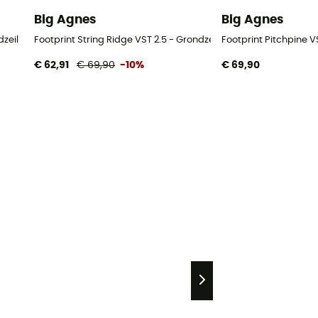
Big Agnes
Big Agnes
zeil
Footprint String Ridge VST 2.5 - Grondzeil
Footprint Pitchpine VS
€ 62,91
€ 69,90
-10%
€ 69,90