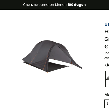
raanbiedingen 🔥 -5% EXTRA vanaf 2 producten* met code Su
Gratis retourneren binnen
100 dagen
B
F
G
€
in
of
Kl
M