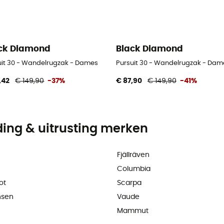
ck Diamond
Black Diamond
uit 30 - Wandelrugzak - Dames
Pursuit 30 - Wandelrugzak - Dam
,42
€ 149,90
-37%
€ 87,90
€ 149,90
-41%
ding & uitrusting merken
Fjällräven
Columbia
ot
Scarpa
nsen
Vaude
Mammut