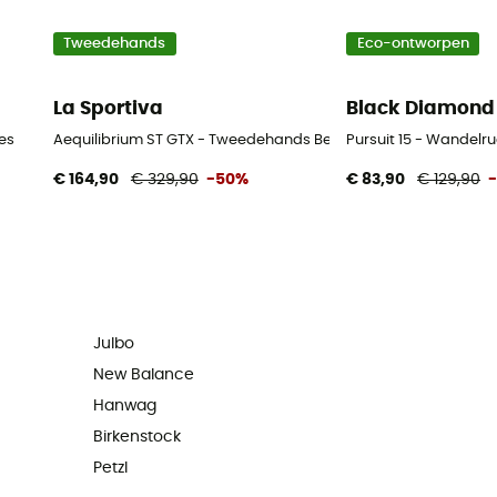
Tweedehands
Eco-ontworpen
La Sportiva
Black Diamond
es
Aequilibrium ST GTX - Tweedehands Bergschoenen - Heren - Z
Pursuit 15 - Wandel
€ 164,90
€ 329,90
-50%
€ 83,90
€ 129,90
Julbo
New Balance
Hanwag
Birkenstock
Petzl