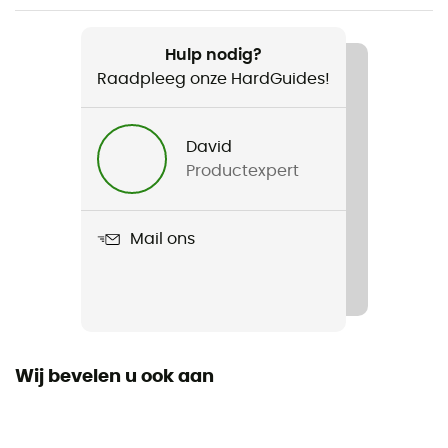
Aanbevolen voor
Trailrunning / Hardlopen
Hulp nodig?
Raadpleeg onze HardGuides!
Voor
Heren
David
Productexpert
Gewicht
178 g
Mail ons
Product
CSX Evo2 Pro
Gebruikte Technologieën
Sensil Innergy
Wij bevelen u ook aan
Zakken
4 zakken