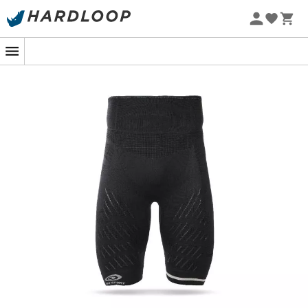
Zomeraanbiedingen 🔥 -5% EXTRA vanaf 2 producten* met
code Summer5
-5% Extra - Code Summer5