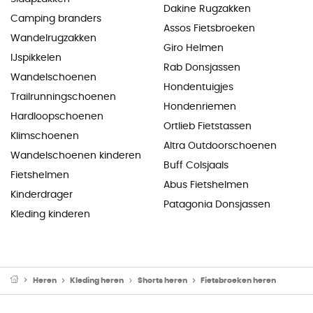
Dakine Rugzakken
Camping branders
Assos Fietsbroeken
Wandelrugzakken
Giro Helmen
IJspikkelen
Rab Donsjassen
Wandelschoenen
Hondentuigjes
Trailrunningschoenen
Hondenriemen
Hardloopschoenen
Ortlieb Fietstassen
Klimschoenen
Altra Outdoorschoenen
Wandelschoenen kinderen
Buff Colsjaals
Fietshelmen
Abus Fietshelmen
Kinderdrager
Patagonia Donsjassen
Kleding kinderen
Heren
Kleding heren
Shorts heren
Fietsbroeken heren