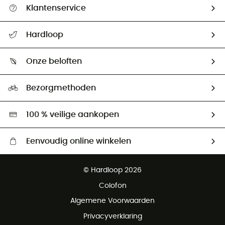
Klantenservice
Helpcentrum & contact
Hardloop
Mijn zending volgen
Wie zijn we ?
Retourzendingen & Terugbetalingen
Onze beloften
HardGuides
Maattabelen
Ecologische voetafdruk
Ambassadeurs
Bezorgmethoden
Tweedehands
Hardgreen
100 % veilige aankopen
Eenvoudig online winkelen
Gratis levering vanaf € 100
© Hardloop 2026
Gratis retourneren binnen 100 dagen
Colofon
Gratis klantenservice
Algemene Voorwaarden
Privacyverklaring