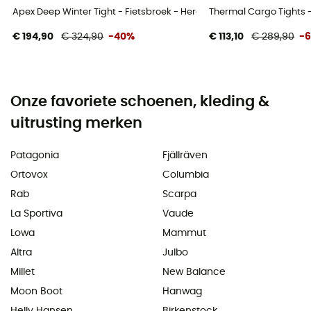
Apex Deep Winter Tight - Fietsbroek - Heren
Thermal Cargo Tights -
€ 194,90
€ 324,90
-40%
€ 113,10
€ 289,90
-
Onze favoriete schoenen, kleding &
uitrusting merken
Patagonia
Fjällräven
Ortovox
Columbia
Rab
Scarpa
La Sportiva
Vaude
Lowa
Mammut
Altra
Julbo
Millet
New Balance
Moon Boot
Hanwag
Helly Hansen
Birkenstock