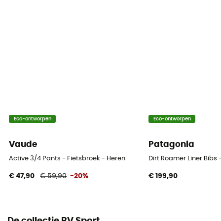
Materiaal
92% polyamide - 8% elastaan
Eco-ontworpen
Eco-ontworpen
Vaude
Patagonia
Active 3/4 Pants - Fietsbroek - Heren
Dirt Roamer Liner Bibs 
€ 47,90
€ 59,90
-20%
€ 199,90