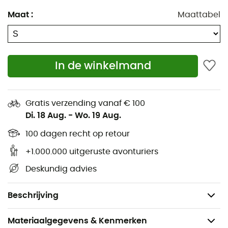
spierblessures
Maat
:
Maattabel
Rigide stof: vermindert spierstijfheid na inspanning
Ultra-flexibele stof: vermindert aanzienlijk trillingen
en ongewenste oscillaties
In de winkelmand
Sensil Innergy: optimaliseert de spierelasticiteit en
de tonus van de huid
Geventileerde zones: voert zweet effectief naar
Gratis verzending vanaf € 100
buiten af
Di. 18 Aug.
-
Wo. 19 Aug.
Technische tailleband: optimaal comfort en
100 dagen recht op retour
mogelijkheid om trail-running accessoires op te
bergen
+1.000.000 uitgeruste avonturiers
Brede boord: optimaal comfort tijdens inspanning
Deskundig advies
Silicone grip: optimaal comfort
Gewicht: 178 g
Beschrijving
Materiaalgegevens & Kenmerken