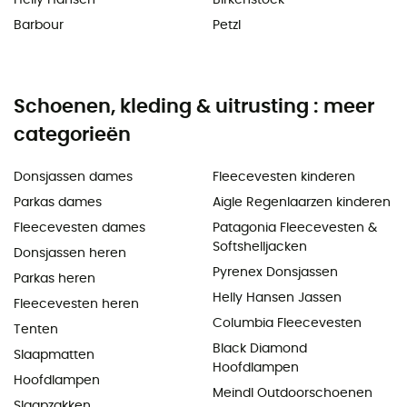
Barbour
Petzl
Schoenen, kleding & uitrusting : meer
categorieën
Donsjassen dames
Fleecevesten kinderen
Parkas dames
Aigle Regenlaarzen kinderen
Fleecevesten dames
Patagonia Fleecevesten &
Softshelljacken
Donsjassen heren
Pyrenex Donsjassen
Parkas heren
Helly Hansen Jassen
Fleecevesten heren
Columbia Fleecevesten
Tenten
Black Diamond
Slaapmatten
Hoofdlampen
Hoofdlampen
Meindl Outdoorschoenen
Slaapzakken