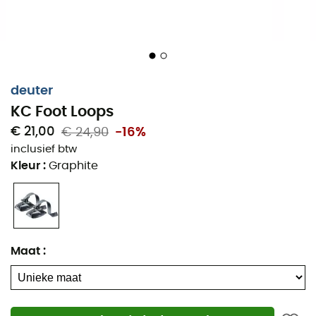
deuter
KC Foot Loops
€ 21,00
€ 24,90
-16%
inclusief btw
Kleur
:
Graphite
Maat
:
De
KC Foot Loops
is een
voetensteun
voor