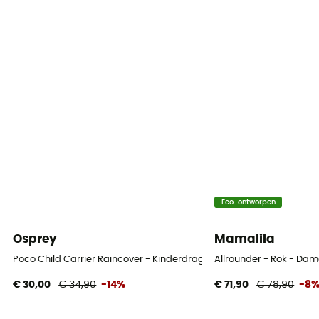
Eco-ontworpen
Osprey
Mamalila
Poco Child Carrier Raincover - Kinderdrager
Allrounder - Rok - Da
€ 30,00
€ 34,90
-14%
€ 71,90
€ 78,90
-8