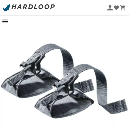
Zomeraanbiedingen 🔥 -5% EXTRA vanaf 2 producten* met
code Summer5
Eco-ontworpen