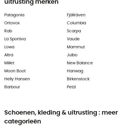
uitrusting merken
Patagonia
Fjällräven
Ortovox
Columbia
Rab
Scarpa
La Sportiva
Vaude
Lowa
Mammut
Altra
Julbo
Millet
New Balance
Moon Boot
Hanwag
Helly Hansen
Birkenstock
Barbour
Petzl
Schoenen, kleding & uitrusting : meer
categorieën