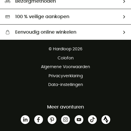
Bezorgmethoden
Tweedehands
Hardgreen
100 % veilige aankopen
Eenvoudig online winkelen
Gratis levering vanaf € 100
© Hardloop 2026
Gratis retourneren binnen 100 dagen
Colofon
Gratis klantenservice
Algemene Voorwaarden
Privacyverklaring
Data-instellingen
Meer avonturen