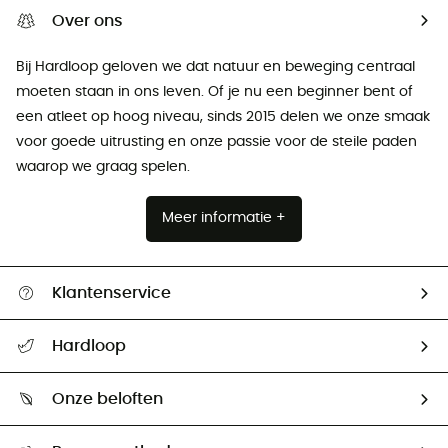
Over ons
Bij Hardloop geloven we dat natuur en beweging centraal
moeten staan ​​in ons leven. Of je nu een beginner bent of
een atleet op hoog niveau, sinds 2015 delen we onze smaak
voor goede uitrusting en onze passie voor de steile paden
waarop we graag spelen.
Meer informatie +
Klantenservice
Helpcentrum & contact
Hardloop
Mijn zending volgen
Wie zijn we ?
Retourzendingen & Terugbetalingen
Onze beloften
HardGuides
Maattabelen
Ecologische voetafdruk
Ambassadeurs