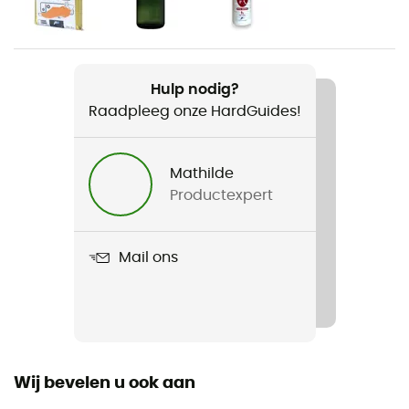
30 g
Product
KC Foot Loops 2021
Hulp nodig?
Raadpleeg onze HardGuides!
Kenmerken
Adaptable à tous les modèles Kid Comfort Deuter
Mathilde
Label
Productexpert
Fair Wear Foundation / PFC-Free
Materiaal
Mail ons
Nylon 210D PA
Wij bevelen u ook aan