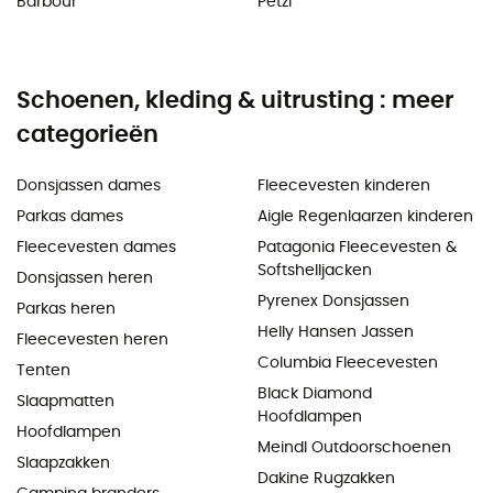
Barbour
Petzl
Schoenen, kleding & uitrusting : meer
categorieën
Donsjassen dames
Fleecevesten kinderen
Parkas dames
Aigle Regenlaarzen kinderen
Fleecevesten dames
Patagonia Fleecevesten &
Softshelljacken
Donsjassen heren
Pyrenex Donsjassen
Parkas heren
Helly Hansen Jassen
Fleecevesten heren
Columbia Fleecevesten
Tenten
Black Diamond
Slaapmatten
Hoofdlampen
Hoofdlampen
Meindl Outdoorschoenen
Slaapzakken
Dakine Rugzakken