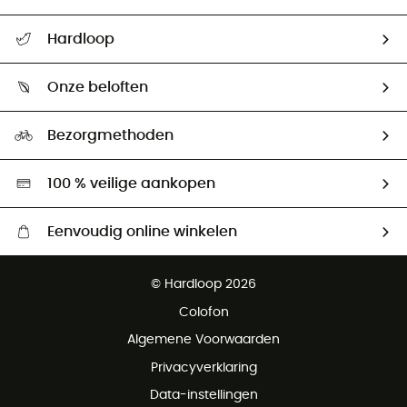
Helpcentrum & contact
Hardloop
Mijn zending volgen
Wie zijn we ?
Retourzendingen & Terugbetalingen
Onze beloften
HardGuides
Maattabelen
Ecologische voetafdruk
Ambassadeurs
Bezorgmethoden
Tweedehands
Hardgreen
100 % veilige aankopen
Eenvoudig online winkelen
Gratis levering vanaf € 100
© Hardloop 2026
Gratis retourneren binnen 100 dagen
Colofon
Gratis klantenservice
Algemene Voorwaarden
Privacyverklaring
Data-instellingen