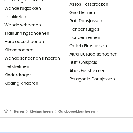
Camping branders
Assos Fietsbroeken
Wandelrugzakken
Giro Helmen
IJspikkelen
Rab Donsjassen
Wandelschoenen
Hondentuigjes
Trailrunningschoenen
Hondenriemen
Hardloopschoenen
Ortlieb Fietstassen
Klimschoenen
Altra Outdoorschoenen
Wandelschoenen kinderen
Buff Colsjaals
Fietshelmen
Abus Fietshelmen
Kinderdrager
Patagonia Donsjassen
Kleding kinderen
Heren
Kleding heren
Outdoorsokken heren
Fietssokken heren