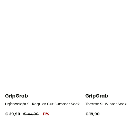
GripGrab
GripGrab
Lightweight SL Regular Cut Summer Socks 3-Pack - Fietssokken
Thermo SL Winter Socks
€ 39,90
€ 44,90
-11%
€ 19,90