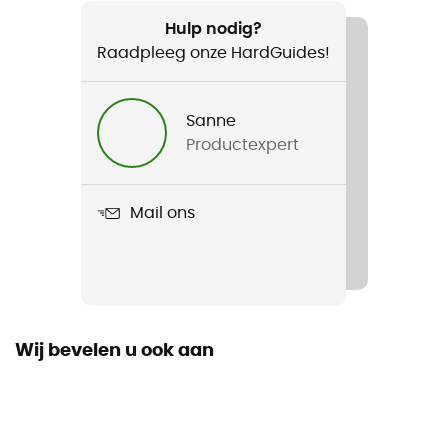
Aanbevolen voor
Fiets
Hulp nodig?
Raadpleeg onze HardGuides!
Voor
Heren / Dames
Sanne
Productexpert
Product
Merino Winter Sock
Mail ons
Materiaal
[Main] 28% Merino Wool, 27% Acrylic, 41% Nylon, 2%
Polyester, 2% Elastane
Technische eigenschappen
Ademend
Wij bevelen u ook aan
Hoogte
Halfhoog