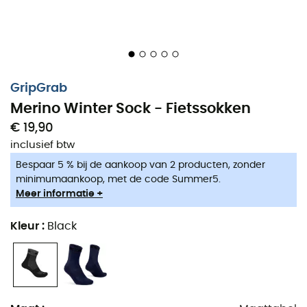
GripGrab
Merino Winter Sock - Fietssokken
€ 19,90
inclusief btw
Bespaar 5 % bij de aankoop van 2 producten, zonder
minimumaankoop, met de code Summer5.
Meer informatie +
Kleur
:
Black
Voor uw winterse fietstochten aan het begin van het
jaar, mis geen warmte dankzij de
Merino Winter Sock
.
Ontworpen door het merk
GripGrab
, zijn deze