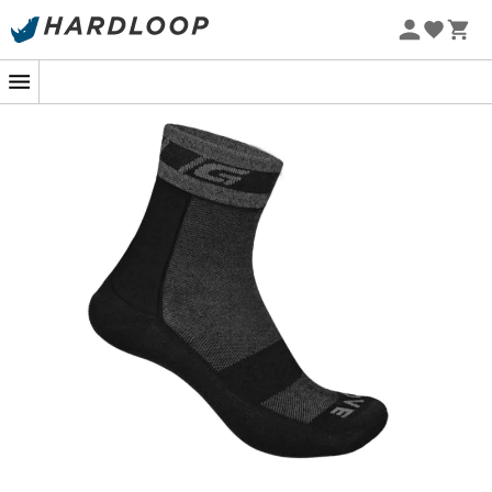
Zomeraanbiedingen 🔥 -5% EXTRA vanaf 2 producten* met
code Summer5
-5% Extra - Code Summer5