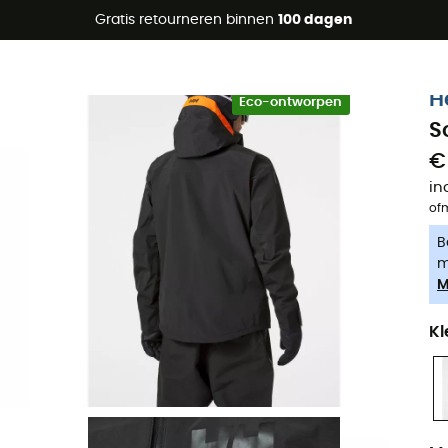
raanbiedingen 🔥 -5% EXTRA vanaf 2 producten* met code Su
Gratis retourneren binnen
100 dagen
-5% Extra - Code Summer5
H
Eco-ontworpen
S
€
in
of
B
m
M
Kl