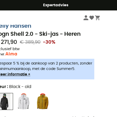
mmer5
Expertadvies
Heren
Outdoor Jassen heren
Skijassen heren
elly Hansen
ogn Shell 2.0 - Ski-jas - Heren
 271,90
€ 389,90
-30%
clusief btw
met
espaar 5 % bij de aankoop van 2 producten, zonder
inimumaankoop, met de code Summer5.
eer informatie +
eur
:
Black - old