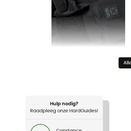
All
Hulp nodig?
Raadpleeg onze HardGuides!
Constance