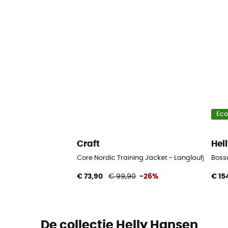
Ec
Craft
Hel
Core Nordic Training Jacket - Langlaufjas - H
Bossa
€ 73,90
€ 99,90
-26%
€ 15
De collectie Helly Hansen