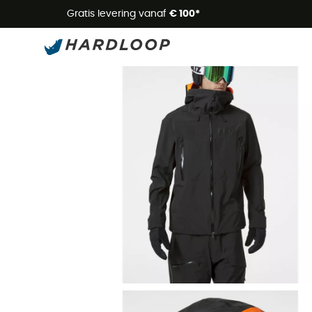
Zome
Gratis levering vanaf
€ 100*