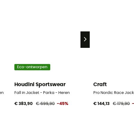
Eco-ontworpen
Houdini Sportswear
Craft
en
Fall in Jacket - Parka - Heren
Pro Nordic Race Jacke
€ 383,90
€ 699,90
-45%
€ 144,13
€ 179,90