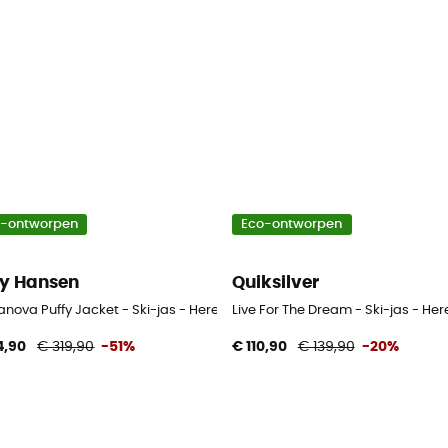
o-ontworpen
Eco-ontworpen
ly Hansen
Quiksilver
eren
nova Puffy Jacket - Ski-jas - Heren
Live For The Dream - Ski-jas - Her
4,90
€ 319,90
-51%
€ 110,90
€ 139,90
-20%