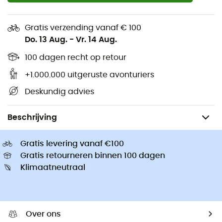
Wandelschoenen kinderen
Altra Outdoorschoenen
Fietshelmen
Buff Colsjaals
Gratis verzending vanaf € 100
Kinderdrager
Abus Fietshelmen
Do. 13 Aug.
-
Vr. 14 Aug.
Kleding kinderen
Patagonia Donsjassen
100 dagen recht op retour
+1.000.000 uitgeruste avonturiers
Deskundig advies
Wandelkleding & Wandeluitrusting
Wandelaccessoires
Veters W
Beschrijving
Gratis levering vanaf €100
Gratis retourneren binnen 100 dagen
Klimaatneutraal
Over ons