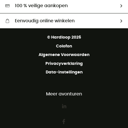
Hardgreen
100 % veilige aankopen
Eenvoudig online winkelen
Gratis levering vanaf € 100
© Hardloop 2026
Gratis retourneren binnen 100 dagen
Colofon
Gratis klantenservice
Algemene Voorwaarden
Privacyverklaring
Data-instellingen
Meer avonturen