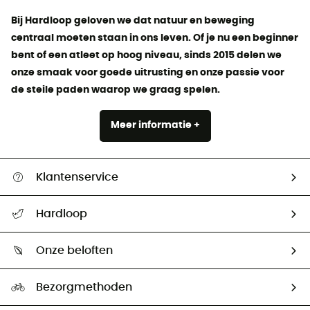
Bij Hardloop geloven we dat natuur en beweging
centraal moeten staan ​​in ons leven. Of je nu een beginner
bent of een atleet op hoog niveau, sinds 2015 delen we
onze smaak voor goede uitrusting en onze passie voor
de steile paden waarop we graag spelen.
Meer informatie +
Klantenservice
Helpcentrum & contact
Hardloop
Mijn zending volgen
Wie zijn we ?
Retourzendingen & Terugbetalingen
Onze beloften
HardGuides
Maattabelen
Ecologische voetafdruk
Ambassadeurs
Bezorgmethoden
Tweedehands