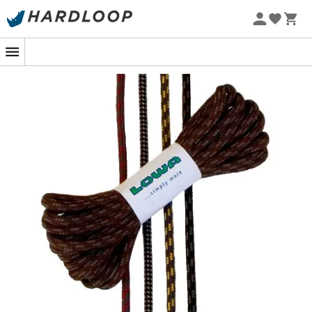
Patagonia
Fjällräven
Zomeraanbiedingen 🔥 -5% EXTRA vanaf 2 producten* met
Ortovox
Columbia
code Summer5
Rab
Scarpa
La Sportiva
Vaude
Lowa
Mammut
Altra
Julbo
Millet
New Balance
Moon Boot
Hanwag
Helly Hansen
Birkenstock
Barbour
Petzl
Schoenen, kleding & uitrusting : meer
categorieën
Donsjassen dames
Fleecevesten kinderen