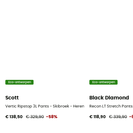
Eco-ontworpen
Eco-ontworpen
Scott
Black Diamond
Vertic Ripstop 3L Pants - Skibroek - Heren
Recon LT Stretch Pants
€ 138,50
€ 329,90
-58%
€ 118,90
€ 339,90
-