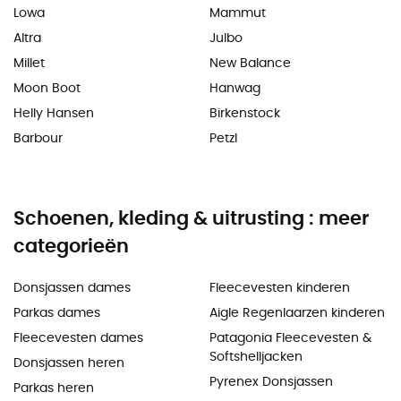
Lowa
Mammut
Altra
Julbo
Millet
New Balance
Moon Boot
Hanwag
Helly Hansen
Birkenstock
Barbour
Petzl
Schoenen, kleding & uitrusting : meer
categorieën
Donsjassen dames
Fleecevesten kinderen
Parkas dames
Aigle Regenlaarzen kinderen
Fleecevesten dames
Patagonia Fleecevesten &
Softshelljacken
Donsjassen heren
Pyrenex Donsjassen
Parkas heren