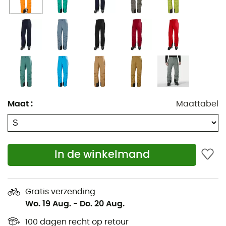
Duurzame waterafstotende afwerking (DWR)
Ventilatieritsen aan de binnenkant van de dijen
Voorgevormde knieën voor optimale mobiliteit
Schoengamaschen met antislip siliconenband
Versterkte broekspijpen
Twee zakken
Achterzak
Maat
:
Maattabel
Verstelbare taille
Riemplooien
Waterbestendige YKK®-ritssluitingen op de zakken
In de winkelmand
Bluesign®-stof
Gewicht: 570 g
Gratis verzending
Dit product is opgenomen in het Ski Free-programma
Wo. 19 Aug.
-
Do. 20 Aug.
van Helly Hansen. Bij aankoop kunt u een gratis skipas
ontvangen in een van de partnerstations van het
100 dagen recht op retour