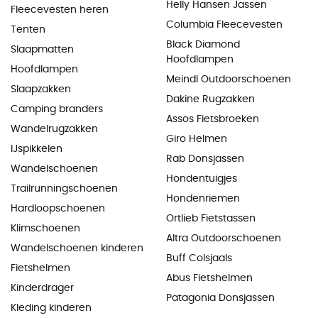
Helly Hansen Jassen
Fleecevesten heren
Columbia Fleecevesten
Tenten
Black Diamond
Slaapmatten
Hoofdlampen
Hoofdlampen
Meindl Outdoorschoenen
Slaapzakken
Dakine Rugzakken
Camping branders
Assos Fietsbroeken
Wandelrugzakken
Giro Helmen
IJspikkelen
Rab Donsjassen
Wandelschoenen
Hondentuigjes
Trailrunningschoenen
Hondenriemen
Hardloopschoenen
Ortlieb Fietstassen
Klimschoenen
Altra Outdoorschoenen
Wandelschoenen kinderen
Buff Colsjaals
Fietshelmen
Abus Fietshelmen
Kinderdrager
Patagonia Donsjassen
Kleding kinderen