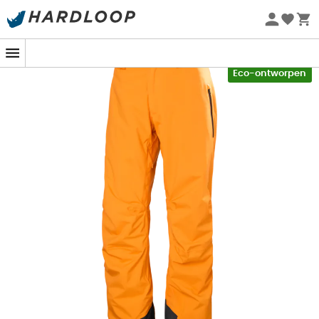
Zomeraanbiedingen 🔥 -5% EXTRA vanaf 2 producten* met
code Summer5
-5% Extra - Code Summer5
Eco-ontworpen
De
Legendary
Insulated
Pant
is een
skibroek
voor
heren
van het merk
Helly Hansen
. Zijn grote
veelzijdigheid zorgt ervoor dat hij je overal kan volgen, of
het nu voor een freeride-uitstapje in Chamonix is of een