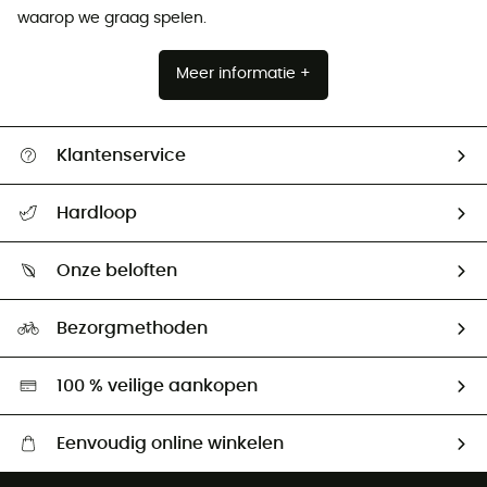
waarop we graag spelen.
Meer informatie +
Klantenservice
Helpcentrum & contact
Hardloop
Mijn zending volgen
Wie zijn we ?
Retourzendingen & Terugbetalingen
Onze beloften
HardGuides
Maattabelen
Ecologische voetafdruk
Ambassadeurs
Bezorgmethoden
Tweedehands
Hardgreen
100 % veilige aankopen
Eenvoudig online winkelen
Gratis levering vanaf € 100