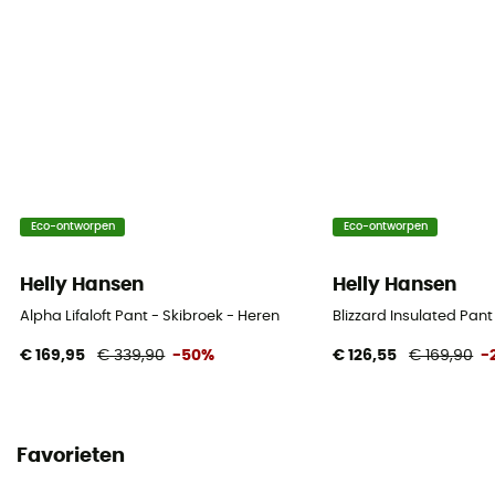
10 000 gr /m2 / 24 h
Gamaschen
Ja
Ventilatieritsen
Ja
Eco-ontworpen
Eco-ontworpen
Helly Hansen
Helly Hansen
Alpha Lifaloft Pant - Skibroek - Heren
Blizzard Insulated Pant
€ 169,95
€ 339,90
-50%
€ 126,55
€ 169,90
-
Favorieten