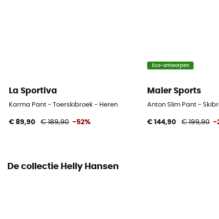
Fit
Regular
Label
Eco-ontworpen
Bluesign / Ecomateriaal / PFC-Free
La Sportiva
Maier Sports
Zakken
2 zakken
Karma Pant - Toerskibroek - Heren
Anton Slim Pant - Skib
€ 89,90
€ 189,90
-52%
€ 144,90
€ 199,90
-
Isolatie
Synthetische isolatie
Materiaal
De collectie Helly Hansen
[main] 100% polyester, [lining] 100% polyamide,
[insulation] 80% recycled polyester - 20% polyester
MVTR (ademend vermogen)