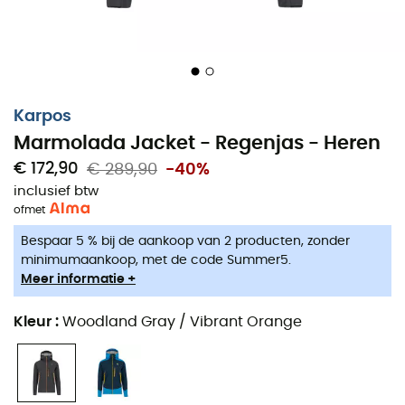
Schoenen, kleding & uitrusting : meer
categorieën
Karpos
Donsjassen dames
Fleecevesten kinderen
Marmolada Jacket - Regenjas - Heren
Parkas dames
Aigle Regenlaarzen kinderen
€ 172,90
€ 289,90
-40%
Fleecevesten dames
Patagonia Fleecevesten &
Softshelljacken
inclusief btw
Donsjassen heren
of
met
Pyrenex Donsjassen
Parkas heren
Helly Hansen Jassen
Bespaar 5 % bij de aankoop van 2 producten, zonder
Fleecevesten heren
minimumaankoop, met de code Summer5.
Columbia Fleecevesten
Tenten
Meer informatie +
Black Diamond
Slaapmatten
Hoofdlampen
Kleur
:
Woodland Gray / Vibrant Orange
Hoofdlampen
Meindl Outdoorschoenen
Slaapzakken
Dakine Rugzakken
Camping branders
Assos Fietsbroeken
Wandelrugzakken