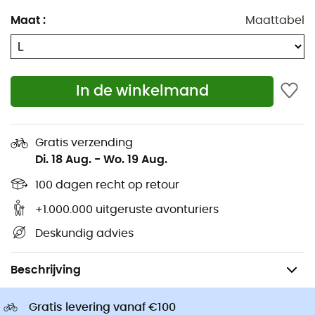
Giro Helmen
IJspikkelen
Maat
:
Maattabel
Rab Donsjassen
Wandelschoenen
Hondentuigjes
Trailrunningschoenen
Hondenriemen
Hardloopschoenen
Ortlieb Fietstassen
In de winkelmand
Klimschoenen
Altra Outdoorschoenen
Wandelschoenen kinderen
Buff Colsjaals
Fietshelmen
Gratis verzending
Abus Fietshelmen
Kinderdrager
Di. 18 Aug.
-
Wo. 19 Aug.
Patagonia Donsjassen
Kleding kinderen
100 dagen recht op retour
+1.000.000 uitgeruste avonturiers
Deskundig advies
Heren
Outdoor Jassen heren
Regenjassen heren
Beschrijving
Gratis levering vanaf €100