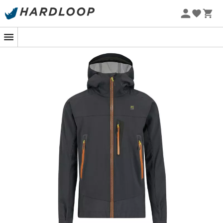
Zomeraanbiedingen 🔥 -5% EXTRA vanaf 2 producten* met
code Summer5
-5% Extra - Code Summer5
Onze favoriete schoenen, kleding &
uitrusting merken
Patagonia
Fjällräven
Ortovox
Columbia
Rab
Scarpa
La Sportiva
Vaude
Lowa
Mammut
Altra
Julbo
Millet
New Balance
Moon Boot
Hanwag
Helly Hansen
Birkenstock
Barbour
Petzl