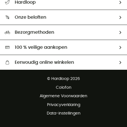
Hardloop
Mijn zending volgen
Wie zijn we ?
Retourzendingen & Terugbetalingen
Onze beloften
HardGuides
Maattabelen
Ecologische voetafdruk
Ambassadeurs
Bezorgmethoden
Tweedehands
Hardgreen
100 % veilige aankopen
Eenvoudig online winkelen
Gratis levering vanaf € 100
© Hardloop 2026
Gratis retourneren binnen 100 dagen
Colofon
Gratis klantenservice
Algemene Voorwaarden
Privacyverklaring
Data-instellingen