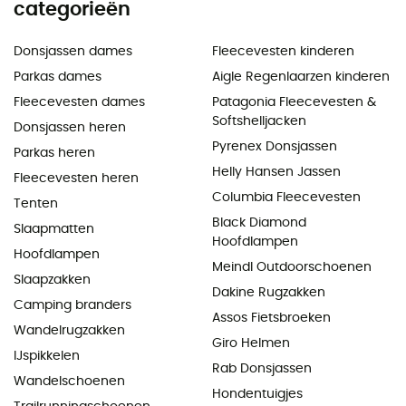
categorieën
Donsjassen dames
Fleecevesten kinderen
Parkas dames
Aigle Regenlaarzen kinderen
Fleecevesten dames
Patagonia Fleecevesten &
Softshelljacken
Donsjassen heren
Pyrenex Donsjassen
Parkas heren
Helly Hansen Jassen
Fleecevesten heren
Columbia Fleecevesten
Tenten
Black Diamond
Slaapmatten
Hoofdlampen
Hoofdlampen
Meindl Outdoorschoenen
Slaapzakken
Dakine Rugzakken
Camping branders
Assos Fietsbroeken
Wandelrugzakken
Giro Helmen
IJspikkelen
Rab Donsjassen
Wandelschoenen
Hondentuigjes