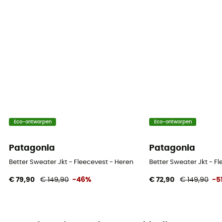
Eco-ontworpen
Eco-ontworpen
Patagonia
Patagonia
Better Sweater Jkt - Fleecevest - Heren
Better Sweater Jkt - F
€ 79,90
€ 149,90
-46%
€ 72,90
€ 149,90
-5