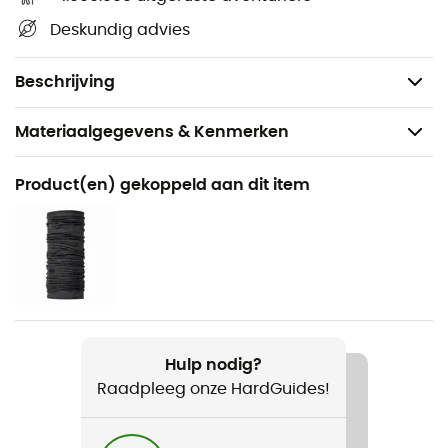
Logo bedrukt op de rug
Deskundig advies
Pasvorm: standaard
Gewicht: 306 g
Beschrijving
Materiaalgegevens & Kenmerken
Aanbevolen voor
Product(en) gekoppeld aan dit item
Wandelen / Klimmen
Voor
Heren
Gewicht
306 g
Hulp nodig?
Raadpleeg onze HardGuides!
Product
Pizzocco Half Zip