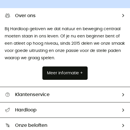
Over ons
Bij Hardloop geloven we dat natuur en beweging centraal
moeten staan ​​in ons leven. Of je nu een beginner bent of
een atleet op hoog niveau, sinds 2015 delen we onze smaak
voor goede uitrusting en onze passie voor de steile paden
waarop we graag spelen.
Meer informatie +
Klantenservice
Helpcentrum & contact
Hardloop
Mijn zending volgen
Wie zijn we ?
Retourzendingen & Terugbetalingen
Onze beloften
HardGuides