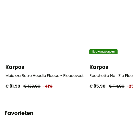
Eco-ontworpen
Karpos
Karpos
Moiazza Retro Hoodie Fleece - Fleecevest - Heren
Rocchetta Half Zip Fle
€ 81,90
€ 139,90
-41%
€ 85,90
€ 114,90
-2
Favorieten