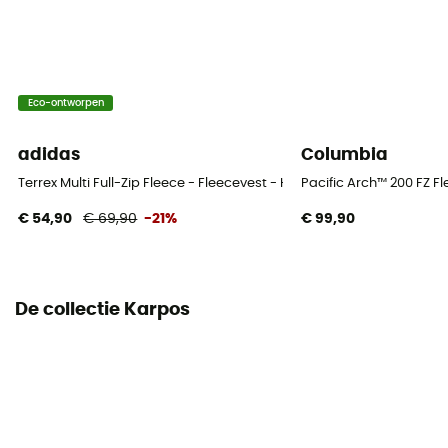
Warmteniveau
Midweight
Eco-ontworpen
adidas
Columbia
Terrex Multi Full-Zip Fleece - Fleecevest - Heren
Pacific Arch™ 200 FZ F
€ 54,90
€ 69,90
-21%
€ 99,90
De collectie Karpos