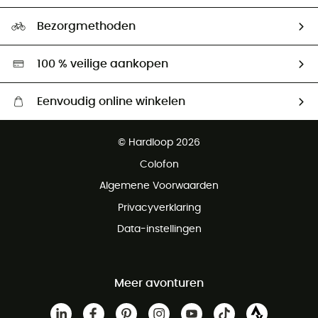
Maattabelen
Ecologische voetafdruk
Ambassadeurs
Bezorgmethoden
Tweedehands
Hardgreen
100 % veilige aankopen
Eenvoudig online winkelen
Gratis levering vanaf € 100
© Hardloop 2026
Gratis retourneren binnen 100 dagen
Colofon
Gratis klantenservice
Algemene Voorwaarden
Privacyverklaring
Data-instellingen
Meer avonturen