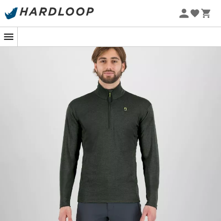
Zomeraanbiedingen 🔥 -5% EXTRA vanaf 2 producten* met
code Summer5
-5% Extra - Code Summer5