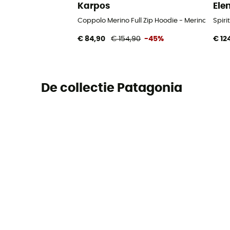
Karpos
Ele
Coppolo Merino Full Zip Hoodie - Merinohoodie
Spir
€ 84,90
€ 154,90
-45%
€ 12
De collectie Patagonia