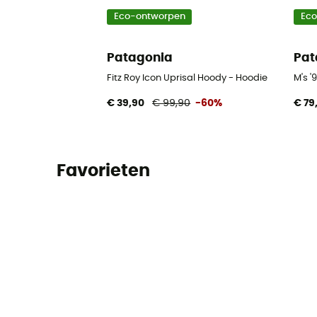
Eco-ontworpen
Ec
Patagonia
Pat
Fitz Roy Icon Uprisal Hoody - Hoodie
M's '
€ 39,90
€ 99,90
-60%
€ 79
Favorieten