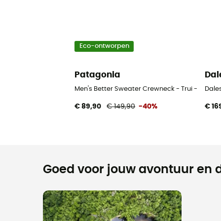
Eco-ontworpen
Patagonia
Dal
Men's Better Sweater Crewneck - Trui - Heren
Dale
€ 89,90
€ 149,90
-40%
€ 16
Goed voor jouw avontuur en d