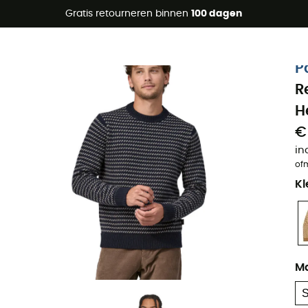
raanbiedingen 🔥 -5% EXTRA vanaf 2 producten* met code Su
Gratis retourneren binnen
100 dagen
Eco-ontworpen
P
R
H
€
in
of
Kl
M