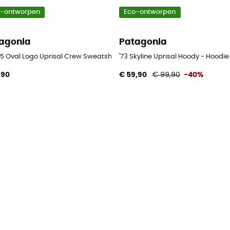
o-ontworpen
Eco-ontworpen
agonia
Patagonia
95 Oval Logo Uprisal Crew Sweatshirt - Trui - Heren
'73 Skyline Uprisal Hoody - Hoodie
,90
€ 59,90
€ 99,90
-40%