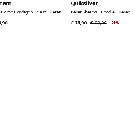
ment
Quiksilver
 - Heren
it Camo Cardigan - Vest - Heren
Keller Sherpa - Hoodie - Heren
4,90
€ 78,90
€ 99,90
-21%