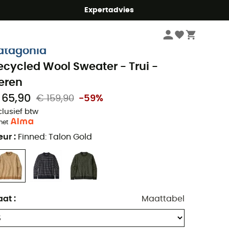
mmer5
Expertadvies
Heren
Kleding heren
Truien & Hoodies heren
atagonia
ecycled Wool Sweater - Trui -
eren
 65,90
€ 159,90
-59%
clusief btw
met
eur
:
Finned: Talon Gold
aat
:
Maattabel