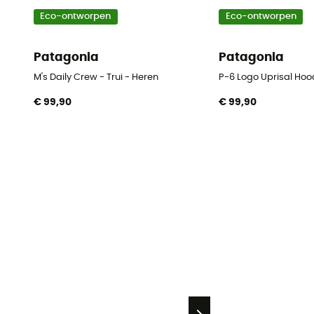
Eco-ontworpen
Eco-ontworpen
Patagonia
Patagonia
M's Daily Crew - Trui - Heren
P-6 Logo Uprisal Hoo
€ 99,90
€ 99,90