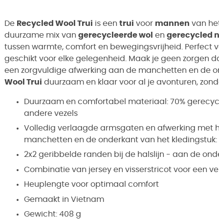
De
Recycled Wool Trui
is een
trui
voor
mannen
van he
duurzame mix van
gerecycleerde wol
en
gerecycled 
tussen warmte, comfort en bewegingsvrijheid. Perfect 
geschikt voor elke gelegenheid. Maak je geen zorgen da
een zorgvuldige afwerking aan de manchetten en de on
Wool Trui
duurzaam en klaar voor al je avonturen, zon
Duurzaam en comfortabel materiaal: 70% gerecycl
andere vezels
Volledig verlaagde armsgaten en afwerking met
manchetten en de onderkant van het kledingstuk
2x2 geribbelde randen bij de halslijn - aan de on
Combinatie van jersey en visserstricot voor een ver
Heuplengte voor optimaal comfort
Gemaakt in Vietnam
Gewicht: 408 g