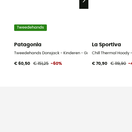
Tweedehands
Patagonia
La Sportiva
Tweedehands Donsjack - Kinderen - Groente - M
Chill Thermal Hoody 
€ 60,50
€ 151,25
-60%
€ 70,90
€ 119,90
-