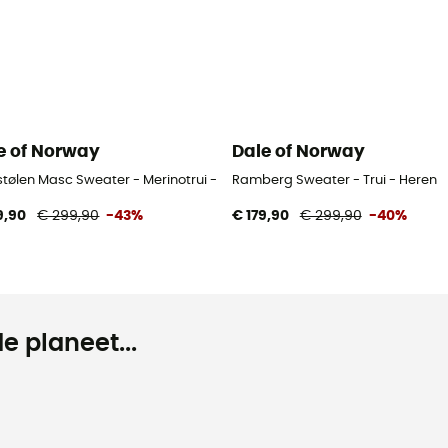
e of Norway
Dale of Norway
stølen Masc Sweater - Merinotrui - Heren
Ramberg Sweater - Trui - Heren
9,90
€ 299,90
-43%
€ 179,90
€ 299,90
-40%
e planeet...