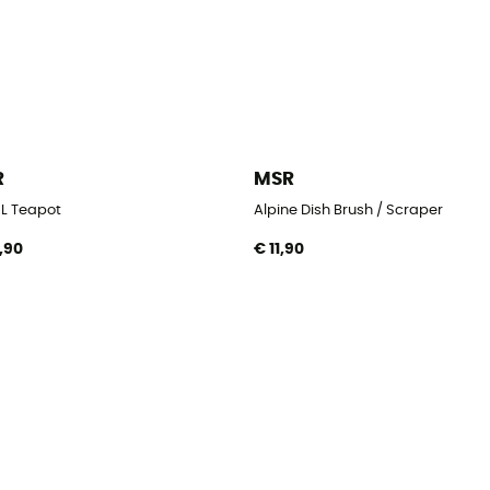
R
MSR
1L Teapot
Alpine Dish Brush / Scraper
,90
€ 11,90