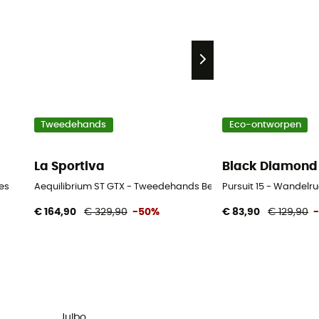
Tweedehands
Eco-ontworpen
La Sportiva
Black Diamond
es
Aequilibrium ST GTX - Tweedehands Bergschoenen - Heren - Z
Pursuit 15 - Wandel
€ 164,90
€ 329,90
-50%
€ 83,90
€ 129,90
Julbo