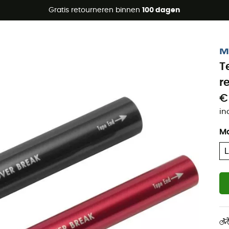
raanbiedingen 🔥 -5% EXTRA vanaf 2 producten* met code Su
Gratis retourneren binnen
100 dagen
M
T
re
€
in
M