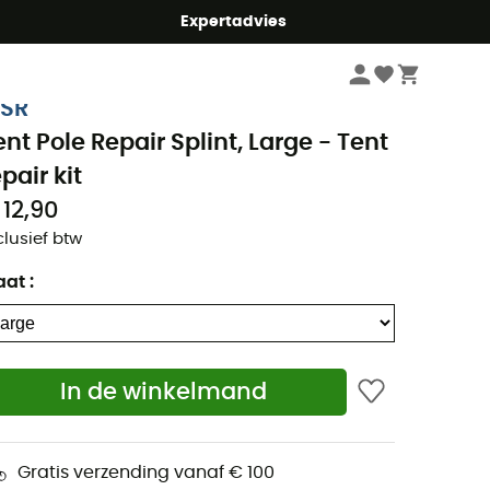
mmer5
Expertadvies
Kampeerartikelen
Accessoires
SR
ent Pole Repair Splint, Large - Tent
pair kit
 12,90
clusief btw
aat
:
In de winkelmand
Gratis verzending vanaf € 100