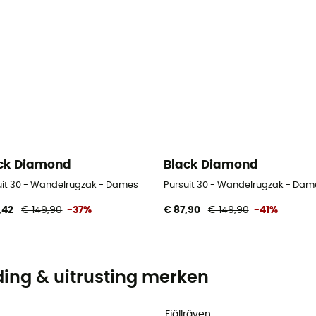
ck Diamond
Black Diamond
uit 30 - Wandelrugzak - Dames
Pursuit 30 - Wandelrugzak - Dam
,42
€ 149,90
-37%
€ 87,90
€ 149,90
-41%
ding & uitrusting merken
Fjällräven