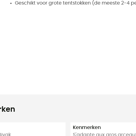
Geschikt voor grote tentstokken (de meeste 2-4 p
rken
Kenmerken
Bivak
S'adapte aux gros arceaux