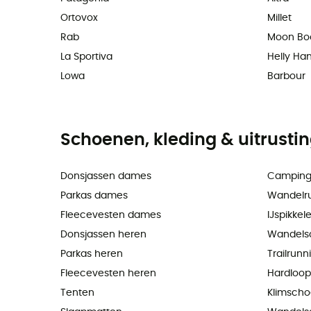
Ortovox
Millet
Rab
Moon Bo
La Sportiva
Helly Ha
Lowa
Barbour
Schoenen, kleding & uitrusti
Donsjassen dames
Camping
Parkas dames
Wandelr
Fleecevesten dames
IJspikkel
Donsjassen heren
Wandels
Parkas heren
Trailrun
Fleecevesten heren
Hardloo
Tenten
Klimsch