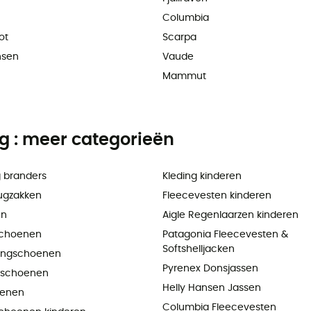
Columbia
ot
Scarpa
nsen
Vaude
Mammut
ng : meer categorieën
 branders
Kleding kinderen
ugzakken
Fleecevesten kinderen
en
Aigle Regenlaarzen kinderen
choenen
Patagonia Fleecevesten &
Softshelljacken
ningschoenen
Pyrenex Donsjassen
pschoenen
Helly Hansen Jassen
oenen
Columbia Fleecevesten