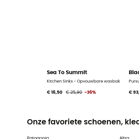
Sea To Summit
Bla
Kitchen Sinks - Opvouwbare wasbak
Purs
€ 16,50
€ 25,90
-36%
€ 93
Onze favoriete schoenen, kle
Patagonia
Altra