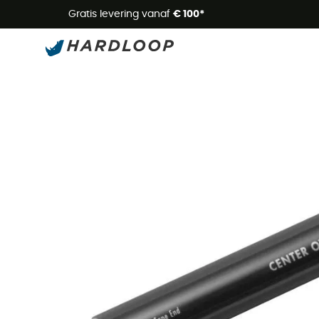
Zome
Gratis levering vanaf
€ 100*