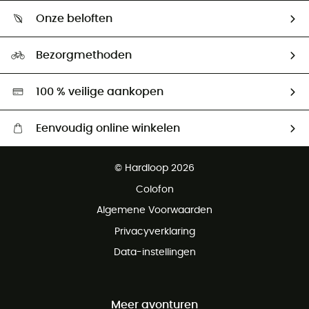
Wie zijn we ?
Retourzendingen & Terugbetalingen
Onze beloften
HardGuides
Maattabelen
Ecologische voetafdruk
Ambassadeurs
Bezorgmethoden
Tweedehands
Hardgreen
100 % veilige aankopen
Eenvoudig online winkelen
Gratis levering vanaf € 100
© Hardloop 2026
Gratis retourneren binnen 100 dagen
Colofon
Gratis klantenservice
Algemene Voorwaarden
Privacyverklaring
Data-instellingen
Meer avonturen