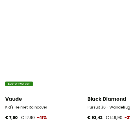
Eco-ontworpen
Vaude
Black Diamond
Kid's Helmet Raincover
Pursuit 30 - Wandelru
€ 7,50
€ 12,90
-41%
€ 93,42
€ 149,90
-3