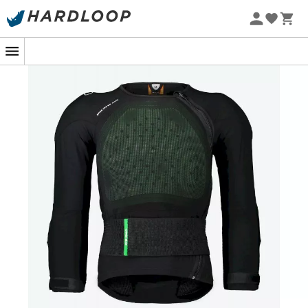
Zomeraanbiedingen 🔥 -5% EXTRA vanaf 2 producten* met
code Summer5
De
rugbeschermer POC Spine VPD 2.0
is een
onmisbaar uitrustingsstuk voor sporters die
gepassioneerd zijn door extreme sporten, zoals
mountainbiken
,
skiën
of
snowboarden
. Het biedt een
maximale bescherming
voor uw ruggengraat dankzij
de innovatieve
VPD 2.0 beschermtechnologie
. Bij een
val
verdeelt
het de
impact
over een groter oppervlak
om de energie beter te absorberen en het risico op