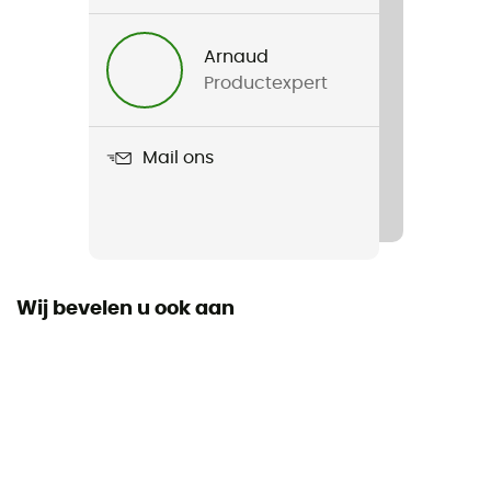
Voor
Heren / Dames
Arnaud
Productexpert
Product
Spine VPD 2.0 Jacket
Mail ons
Standaard
CE standaard
Zakken
2 zakken
Wij bevelen u ook aan
Bescherming
Rug