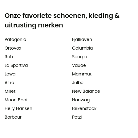
Onze favoriete schoenen, kleding &
uitrusting merken
Patagonia
Fjällräven
Ortovox
Columbia
Rab
Scarpa
La Sportiva
Vaude
Lowa
Mammut
Altra
Julbo
Millet
New Balance
Moon Boot
Hanwag
Helly Hansen
Birkenstock
Barbour
Petzl