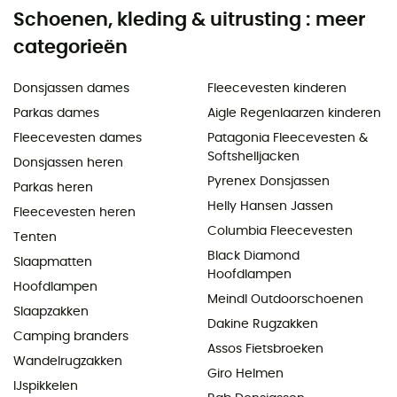
Schoenen, kleding & uitrusting : meer
categorieën
Donsjassen dames
Fleecevesten kinderen
Parkas dames
Aigle Regenlaarzen kinderen
Fleecevesten dames
Patagonia Fleecevesten &
Softshelljacken
Donsjassen heren
Pyrenex Donsjassen
Parkas heren
Helly Hansen Jassen
Fleecevesten heren
Columbia Fleecevesten
Tenten
Black Diamond
Slaapmatten
Hoofdlampen
Hoofdlampen
Meindl Outdoorschoenen
Slaapzakken
Dakine Rugzakken
Camping branders
Assos Fietsbroeken
Wandelrugzakken
Giro Helmen
IJspikkelen