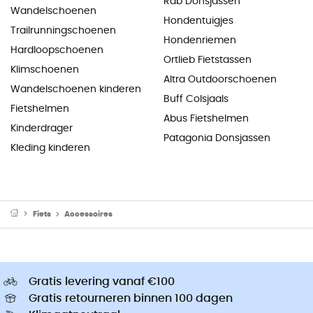
Rab Donsjassen
Wandelschoenen
Hondentuigjes
Trailrunningschoenen
Hondenriemen
Hardloopschoenen
Ortlieb Fietstassen
Klimschoenen
Altra Outdoorschoenen
Wandelschoenen kinderen
Buff Colsjaals
Fietshelmen
Abus Fietshelmen
Kinderdrager
Patagonia Donsjassen
Kleding kinderen
Fiets
Accessoires
Gratis levering vanaf €100
Gratis retourneren binnen 100 dagen