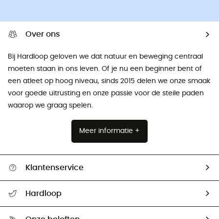
Over ons
Bij Hardloop geloven we dat natuur en beweging centraal
moeten staan ​​in ons leven. Of je nu een beginner bent of
een atleet op hoog niveau, sinds 2015 delen we onze smaak
voor goede uitrusting en onze passie voor de steile paden
waarop we graag spelen.
Meer informatie +
Klantenservice
Helpcentrum & contact
Hardloop
Mijn zending volgen
Wie zijn we ?
Retourzendingen & Terugbetalingen