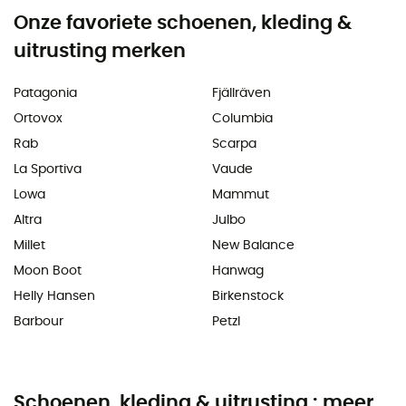
Onze favoriete schoenen, kleding &
uitrusting merken
Patagonia
Fjällräven
Ortovox
Columbia
Rab
Scarpa
La Sportiva
Vaude
Lowa
Mammut
Altra
Julbo
Millet
New Balance
Moon Boot
Hanwag
Helly Hansen
Birkenstock
Barbour
Petzl
Schoenen, kleding & uitrusting : meer