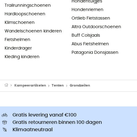
Hondentuigjes
Trailrunningschoenen
Hondenriemen
Hardloopschoenen
Ortlieb Fietstassen
Klimschoenen
Altra Outdoorschoenen
Wandelschoenen kinderen
Buff Colsjaals
Fietshelmen
Abus Fietshelmen
Kinderdrager
Patagonia Donsjassen
Kleding kinderen
Kampeerartikelen
Tenten
Grondzeilen
Gratis levering vanaf €100
Gratis retourneren binnen 100 dagen
Klimaatneutraal