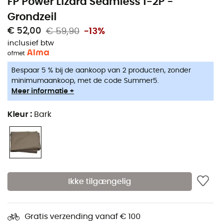
FP Power Lizard Seamless 1-2P -
Grondzeil
€ 52,00
€ 59,90
-13%
inclusief btw
of
met
Bespaar 5 % bij de aankoop van 2 producten, zonder
minimumaankoop, met de code Summer5.
Meer informatie +
Kleur
:
Bark
Ikke tilgængelig
Gratis verzending vanaf € 100