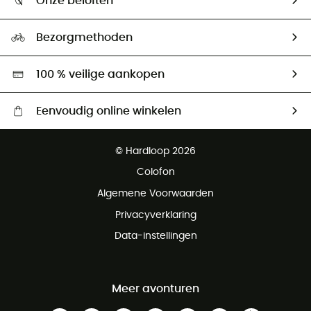
Onze beloften
HardGuides
Maattabelen
Ecologische voetafdruk
Ambassadeurs
Bezorgmethoden
Tweedehands
Hardgreen
100 % veilige aankopen
Eenvoudig online winkelen
Gratis levering vanaf € 100
© Hardloop 2026
Gratis retourneren binnen 100 dagen
Colofon
Gratis klantenservice
Algemene Voorwaarden
Privacyverklaring
Data-instellingen
Meer avonturen