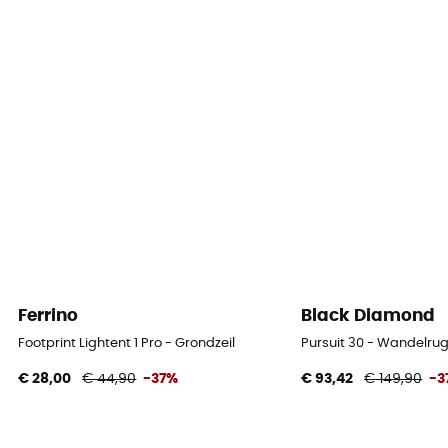
Ferrino
Black Diamond
Footprint Lightent 1 Pro - Grondzeil
Pursuit 30 - Wandelru
€ 28,00
€ 44,90
-37%
€ 93,42
€ 149,90
-3