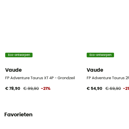
Eco-ontworpen
Eco-ontworpen
Vaude
Vaude
FP Adventure Taurus XT 4P - Grondzeil
FP Adventure Taurus 2P
€ 78,90
€ 99,90
-21%
€ 54,90
€ 69,90
-2
Favorieten