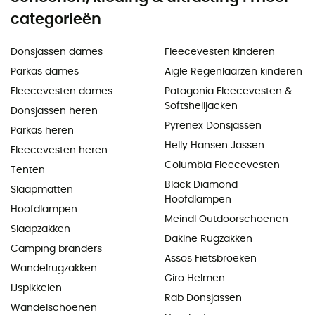
categorieën
Donsjassen dames
Fleecevesten kinderen
Parkas dames
Aigle Regenlaarzen kinderen
Fleecevesten dames
Patagonia Fleecevesten &
Softshelljacken
Donsjassen heren
Pyrenex Donsjassen
Parkas heren
Helly Hansen Jassen
Fleecevesten heren
Columbia Fleecevesten
Tenten
Black Diamond
Slaapmatten
Hoofdlampen
Hoofdlampen
Meindl Outdoorschoenen
Slaapzakken
Dakine Rugzakken
Camping branders
Assos Fietsbroeken
Wandelrugzakken
Giro Helmen
IJspikkelen
Rab Donsjassen
Wandelschoenen