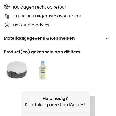
100 dagen recht op retour
+1.000.000 uitgeruste avonturiers
Deskundig advies
Materiaalgegevens & Kenmerken
Aanbevolen voor
Product(en) gekoppeld aan dit item
Trekking / Bivak
Product
FP Power Lizard Seamless 1-2P
Hulp nodig?
Raadpleeg onze HardGuides!