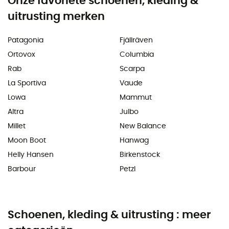
Onze favoriete schoenen, kleding &
uitrusting merken
Patagonia
Fjällräven
Ortovox
Columbia
Rab
Scarpa
La Sportiva
Vaude
Lowa
Mammut
Altra
Julbo
Millet
New Balance
Moon Boot
Hanwag
Helly Hansen
Birkenstock
Barbour
Petzl
Schoenen, kleding & uitrusting : meer