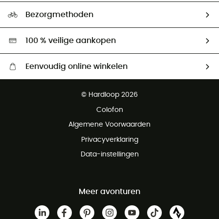
Ecologische voetafdruk
Ambassadeurs
Bezorgmethoden
Tweedehands
Hardgreen
100 % veilige aankopen
Eenvoudig online winkelen
Gratis levering vanaf € 100
© Hardloop 2026
Gratis retourneren binnen 100 dagen
Colofon
Gratis klantenservice
Algemene Voorwaarden
Privacyverklaring
Data-instellingen
Meer avonturen