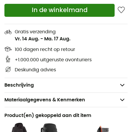
vierzijdige stretch heeft voor totale
In de winkelmand
bewegingsvrijheid
Voorgevormde snit en stretchstof voor een grotere
bewegingsvrijheid en meer comfort onder een
Gratis verzending
harnas
Vr. 14 Aug.
-
Ma. 17 Aug.
Discreet gebogen tailleband van jersey die
100 dagen recht op retour
optimaal comfort biedt onder een harnas of
rugzakriem
+1.000.000 uitgeruste avonturiers
Voor- en achterzakken die plat blijven voor
Deskundig advies
optimaal comfort onder een harnas
Gewicht: 340 g
Beschrijving
Materiaalgegevens & Kenmerken
Voor
Product(en) gekoppeld aan dit item
Dames