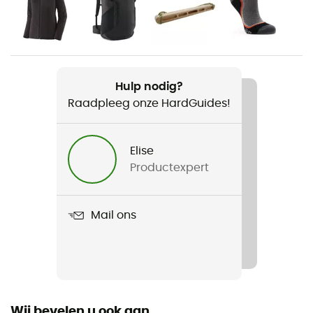
Gewicht
340 g
Product
Caliza Rock Pants
Hulp nodig?
Raadpleeg onze HardGuides!
Fit
Regular
Elise
Label
Productexpert
Fair Trade Certified™ / Biologisch Katoen /
Gerecycleerd
Mail ons
Zakken
4 zakken
Materiaal
93% Organic Cotton and 7% Elastane
Wij bevelen u ook aan