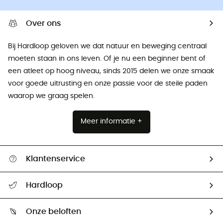
Over ons
Bij Hardloop geloven we dat natuur en beweging centraal
moeten staan ​​in ons leven. Of je nu een beginner bent of
een atleet op hoog niveau, sinds 2015 delen we onze smaak
voor goede uitrusting en onze passie voor de steile paden
waarop we graag spelen.
Meer informatie +
Klantenservice
Helpcentrum & contact
Hardloop
Mijn zending volgen
Wie zijn we ?
Retourzendingen & Terugbetalingen
Onze beloften
HardGuides
Maattabelen