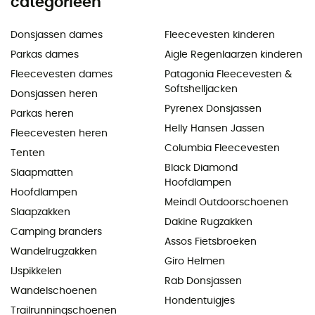
categorieën
Donsjassen dames
Fleecevesten kinderen
Parkas dames
Aigle Regenlaarzen kinderen
Fleecevesten dames
Patagonia Fleecevesten &
Softshelljacken
Donsjassen heren
Pyrenex Donsjassen
Parkas heren
Helly Hansen Jassen
Fleecevesten heren
Columbia Fleecevesten
Tenten
Black Diamond
Slaapmatten
Hoofdlampen
Hoofdlampen
Meindl Outdoorschoenen
Slaapzakken
Dakine Rugzakken
Camping branders
Assos Fietsbroeken
Wandelrugzakken
Giro Helmen
IJspikkelen
Rab Donsjassen
Wandelschoenen
Hondentuigjes
Trailrunningschoenen