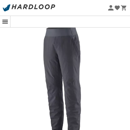
Zomeraanbiedingen 🔥 -5% EXTRA vanaf 2 producten* met
code Summer5
Eco-ontworpen