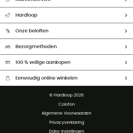
Helpcentrum & contact
Hardloop
Mijn zending volgen
Wie zijn we ?
Retourzendingen & Terugbetalingen
Onze beloften
HardGuides
Maattabelen
Ecologische voetafdruk
Ambassadeurs
Bezorgmethoden
Tweedehands
Hardgreen
100 % veilige aankopen
Eenvoudig online winkelen
Gratis levering vanaf € 100
© Hardloop 2026
Gratis retourneren binnen 100 dagen
Colofon
Gratis klantenservice
Algemene Voorwaarden
Privacyverklaring
Data-instellingen