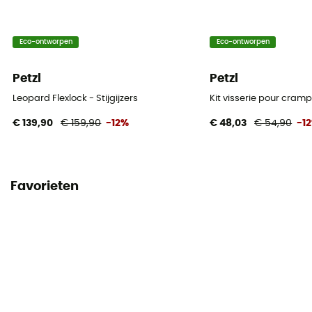
Eco-ontworpen
Eco-ontworpen
Petzl
Petzl
Leopard Flexlock - Stijgijzers
Kit visserie pour cram
€ 139,90
€ 159,90
-12%
€ 48,03
€ 54,90
-1
Favorieten