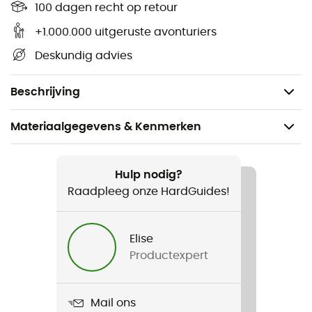
100 dagen recht op retour
Kenmerken
:
+1.000.000 uitgeruste avonturiers
Materialen: roestvrij staal en polymeer,
Deskundig advies
verkocht per 2,
Gewicht: 70 g.
Beschrijving
Materiaalgegevens & Kenmerken
Aanbevolen voor
Wandelen / Tourskiën / Bergbeklimmen
Hulp nodig?
Raadpleeg onze HardGuides!
Gewicht
70g
Elise
Productexpert
Product
Fixations Fil Flex
Mail ons
Garantie van de fabrikant