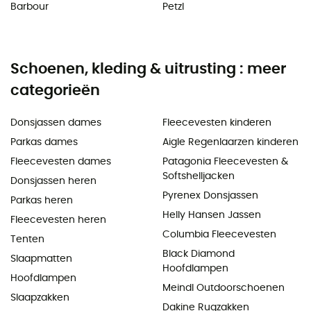
Barbour
Petzl
Schoenen, kleding & uitrusting : meer
categorieën
Donsjassen dames
Fleecevesten kinderen
Parkas dames
Aigle Regenlaarzen kinderen
Fleecevesten dames
Patagonia Fleecevesten &
Softshelljacken
Donsjassen heren
Pyrenex Donsjassen
Parkas heren
Helly Hansen Jassen
Fleecevesten heren
Columbia Fleecevesten
Tenten
Black Diamond
Slaapmatten
Hoofdlampen
Hoofdlampen
Meindl Outdoorschoenen
Slaapzakken
Dakine Rugzakken