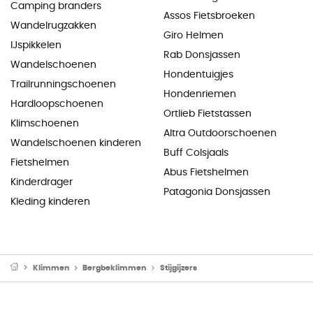
Camping branders
Assos Fietsbroeken
Wandelrugzakken
Giro Helmen
IJspikkelen
Rab Donsjassen
Wandelschoenen
Hondentuigjes
Trailrunningschoenen
Hondenriemen
Hardloopschoenen
Ortlieb Fietstassen
Klimschoenen
Altra Outdoorschoenen
Wandelschoenen kinderen
Buff Colsjaals
Fietshelmen
Abus Fietshelmen
Kinderdrager
Patagonia Donsjassen
Kleding kinderen
Klimmen
Bergbeklimmen
Stijgijzers