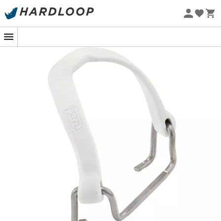
Zomeraanbiedingen 🔥 -5% EXTRA vanaf 2 producten* met
code Summer5
Eco-ontworpen