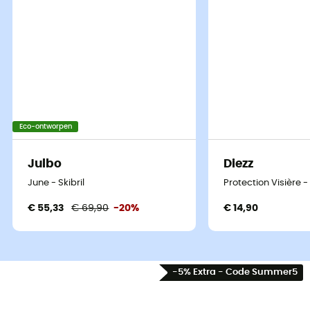
Eco-ontworpen
Julbo
Diezz
June - Skibril
Protection Visière -
€ 55,33
€ 69,90
-20%
€ 14,90
-5% Extra - Code Summer5