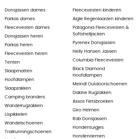
Donsjassen dames
Fleecevesten kinderen
Parkas dames
Aigle Regenlaarzen kinderen
Fleecevesten dames
Patagonia Fleecevesten &
Softshelljacken
Donsjassen heren
Pyrenex Donsjassen
Parkas heren
Helly Hansen Jassen
Fleecevesten heren
Columbia Fleecevesten
Tenten
Black Diamond
Slaapmatten
Hoofdlampen
Hoofdlampen
Meindl Outdoorschoenen
Slaapzakken
Dakine Rugzakken
Camping branders
Assos Fietsbroeken
Wandelrugzakken
Giro Helmen
IJspikkelen
Rab Donsjassen
Wandelschoenen
Hondentuigjes
Trailrunningschoenen
Hondenriemen