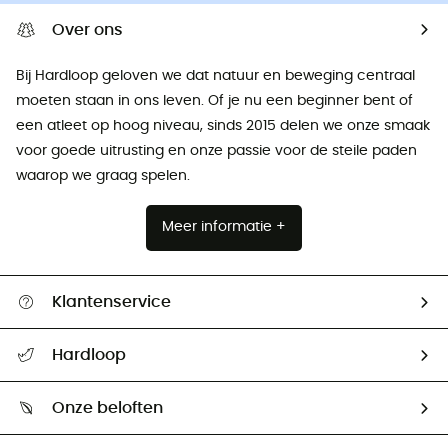
Over ons
Bij Hardloop geloven we dat natuur en beweging centraal
moeten staan ​​in ons leven. Of je nu een beginner bent of
een atleet op hoog niveau, sinds 2015 delen we onze smaak
voor goede uitrusting en onze passie voor de steile paden
waarop we graag spelen.
Meer informatie +
Klantenservice
Helpcentrum & contact
Hardloop
Mijn zending volgen
Wie zijn we ?
Retourzendingen & Terugbetalingen
Onze beloften
HardGuides
Maattabelen
Ecologische voetafdruk