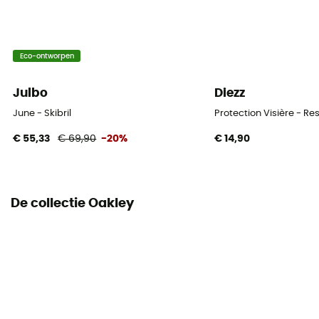
Breed aangezicht
Schuimdikte
Eco-ontworpen
Verdrievoudigen
Julbo
Diezz
Persoonlijke beschermingsuitrusting
PPE - Category 1
June - Skibril
Protection Visière - Res
€ 55,33
€ 69,90
-20%
€ 14,90
Verwisselbaar scherm
Nee
De collectie Oakley