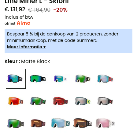
Line Miner L - Skibril
€ 131,92
€ 164,90
-20%
inclusief btw
of
met
Bespaar 5 % bij de aankoop van 2 producten, zonder
minimumaankoop, met de code Summer5.
Meer informatie +
Kleur
:
Matte Black