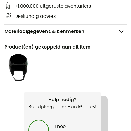
+1.000.000 uitgeruste avonturiers
Deskundig advies
Materiaalgegevens & Kenmerken
Aanbevolen voor
Product(en) gekoppeld aan dit item
Skiën / Snowboard
Voor
Heren / Dames
Product
Line Miner L
Hulp nodig?
Raadpleeg onze HardGuides!
Scherm
Dubbel scherm
Théo
Extra scherm