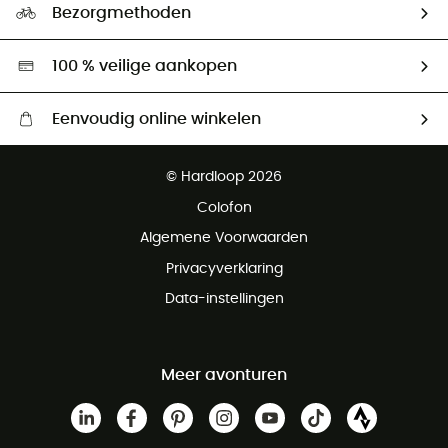
Ambassadeurs
Bezorgmethoden
Tweedehands
Hardgreen
100 % veilige aankopen
Eenvoudig online winkelen
Gratis levering vanaf € 100
© Hardloop 2026
Gratis retourneren binnen 100 dagen
Colofon
Gratis klantenservice
Algemene Voorwaarden
Privacyverklaring
Data-instellingen
Meer avonturen