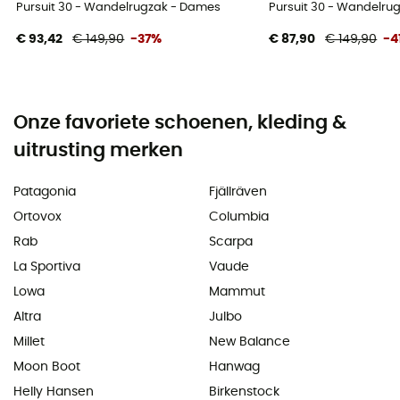
Pursuit 30 - Wandelrugzak - Dames
Pursuit 30 - Wandelru
€ 93,42
€ 149,90
-37%
€ 87,90
€ 149,90
-4
Onze favoriete schoenen, kleding &
uitrusting merken
Patagonia
Fjällräven
Ortovox
Columbia
Rab
Scarpa
La Sportiva
Vaude
Lowa
Mammut
Altra
Julbo
Millet
New Balance
Moon Boot
Hanwag
Helly Hansen
Birkenstock