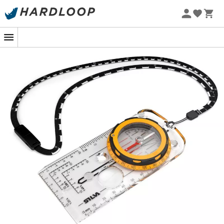
Zomeraanbiedingen 🔥 -5% EXTRA vanaf 2 producten* met
code Summer5
-5% Extra - Code Summer5