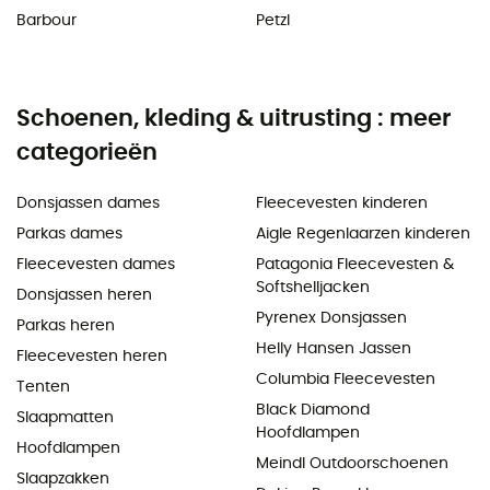
Barbour
Petzl
Schoenen, kleding & uitrusting : meer
categorieën
Donsjassen dames
Fleecevesten kinderen
Parkas dames
Aigle Regenlaarzen kinderen
Fleecevesten dames
Patagonia Fleecevesten &
Softshelljacken
Donsjassen heren
Pyrenex Donsjassen
Parkas heren
Helly Hansen Jassen
Fleecevesten heren
Columbia Fleecevesten
Tenten
Black Diamond
Slaapmatten
Hoofdlampen
Hoofdlampen
Meindl Outdoorschoenen
Slaapzakken