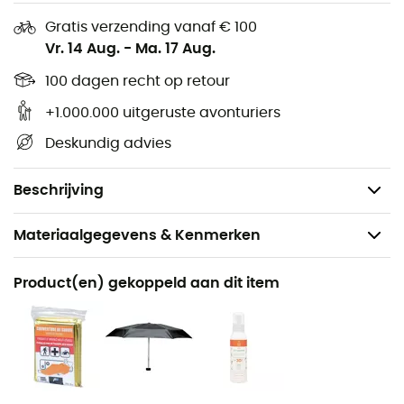
lokale magnetische declinatie
Gratis verzending vanaf € 100
Vergrootglas
Vr. 14 Aug.
-
Ma. 17 Aug.
Metingen: 1: 25k, 1: 40k, 1: 50k, GPS-metingen /
100 dagen recht op retour
Lanyard - 1:25, / 1:50, mm, inches
Hellingskaart
+1.000.000 uitgeruste avonturiers
Magnetische evenaar, Magnetisch Zuiden,
Deskundig advies
Magnetisch Noorden
Gewicht: 50 g
Beschrijving
Materiaalgegevens & Kenmerken
Aanbevolen voor
Product(en) gekoppeld aan dit item
Wandelen / Trekking / Reizen / Dagelijks Leven
Gewicht
50 g