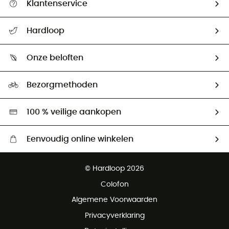
Klantenservice
Helpcentrum & contact
Hardloop
Mijn zending volgen
Wie zijn we ?
Retourzendingen & Terugbetalingen
Onze beloften
HardGuides
Maattabelen
Ecologische voetafdruk
Ambassadeurs
Bezorgmethoden
Tweedehands
Hardgreen
100 % veilige aankopen
Eenvoudig online winkelen
Gratis levering vanaf € 100
© Hardloop 2026
Gratis retourneren binnen 100 dagen
Colofon
Gratis klantenservice
Algemene Voorwaarden
Privacyverklaring