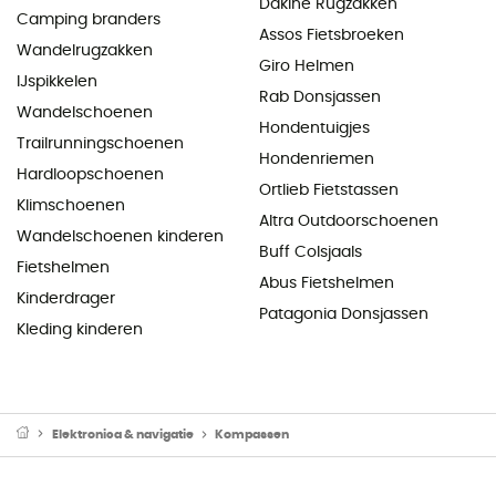
Dakine Rugzakken
Camping branders
Assos Fietsbroeken
Wandelrugzakken
Giro Helmen
IJspikkelen
Rab Donsjassen
Wandelschoenen
Hondentuigjes
Trailrunningschoenen
Hondenriemen
Hardloopschoenen
Ortlieb Fietstassen
Klimschoenen
Altra Outdoorschoenen
Wandelschoenen kinderen
Buff Colsjaals
Fietshelmen
Abus Fietshelmen
Kinderdrager
Patagonia Donsjassen
Kleding kinderen
Elektronica & navigatie
Kompassen