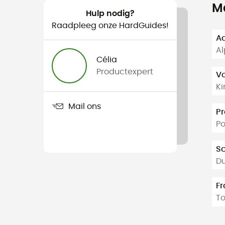
M
Hulp nodig?
Raadpleeg onze HardGuides!
Aa
Al
Célia
Productexpert
V
Ki
Mail ons
Pr
Po
S
D
F
To