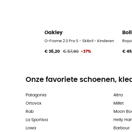
Oakley
Bol
O-Frame 2.0 Pro S - Skibril - Kinderen
Royal
€ 36,20
€ 57,90
-37%
€ 45
Onze favoriete schoenen, kle
Patagonia
Altra
Ortovox
Millet
Rab
Moon Bo
La Sportiva
Helly Ha
Lowa
Barbour