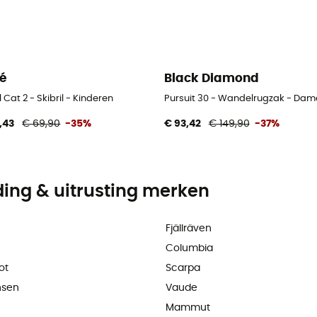
lé
Black Diamond
 Cat 2 - Skibril - Kinderen
Pursuit 30 - Wandelrugzak - Dam
,43
€ 69,90
-35%
€ 93,42
€ 149,90
-37%
ding & uitrusting merken
Fjällräven
Columbia
ot
Scarpa
nsen
Vaude
Mammut