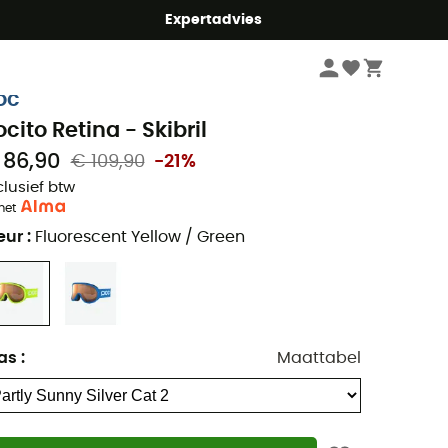
mmer5
Expertadvies
Wintersport Kleding en Uitrusting
Skibrillen & Snowboardbrillen
Skibrill
oc
ocito Retina - Skibril
 86,90
€ 109,90
-21%
clusief btw
met
eur
:
Fluorescent Yellow / Green
as
:
Maattabel