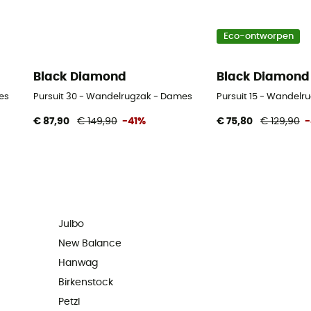
Eco-ontworpen
Black Diamond
Black Diamond
es
Pursuit 30 - Wandelrugzak - Dames
Pursuit 15 - Wandel
€ 87,90
€ 149,90
-41%
€ 75,80
€ 129,90
-
Julbo
New Balance
Hanwag
Birkenstock
Petzl