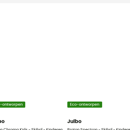
o-ontworpen
Eco-ontworpen
bo
Julbo
n Chroma Kids - Skibril - Kinderen
Proton Spectron - Skibril - Kinder