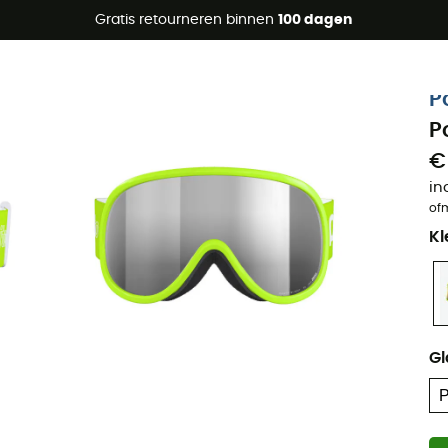
raanbiedingen 🔥 -5% EXTRA vanaf 2 producten* met code Su
Gratis retourneren binnen
100 dagen
P
P
€
in
of
Kl
Gl