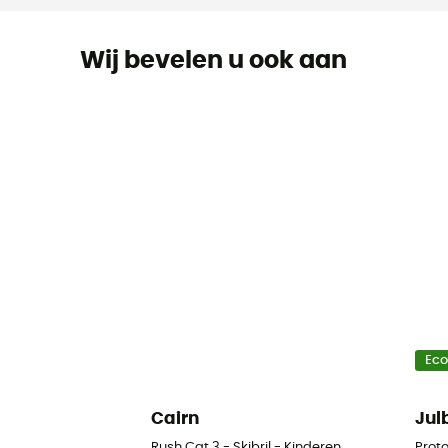
Wij bevelen u ook aan
Ec
Cairn
Jul
Rush Cat 3 - Skibril - Kinderen
Proto