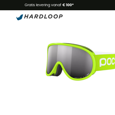
Zome
Gratis levering vanaf
€ 100*