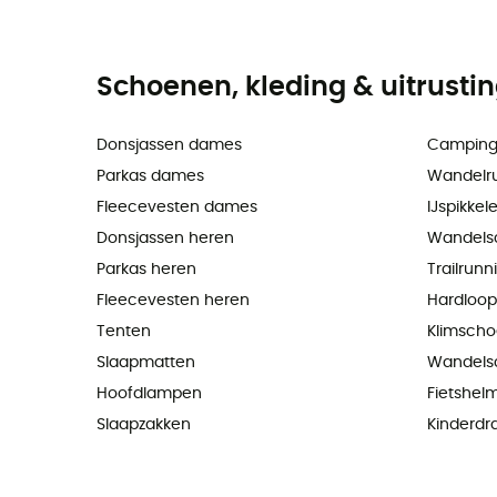
Schoenen, kleding & uitrusti
Donsjassen dames
Camping
Parkas dames
Wandelr
Fleecevesten dames
IJspikkel
Donsjassen heren
Wandels
Parkas heren
Trailrun
Fleecevesten heren
Hardloo
Tenten
Klimsch
Slaapmatten
Wandels
Hoofdlampen
Fietshel
Slaapzakken
Kinderdr