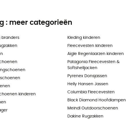
ng : meer categorieën
 branders
Kleding kinderen
ugzakken
Fleecevesten kinderen
en
Aigle Regenlaarzen kinderen
choenen
Patagonia Fleecevesten &
Softshelljacken
ningschoenen
Pyrenex Donsjassen
pschoenen
Helly Hansen Jassen
oenen
Columbia Fleecevesten
choenen kinderen
Black Diamond Hoofdlampen
men
Meindl Outdoorschoenen
ager
Dakine Rugzakken