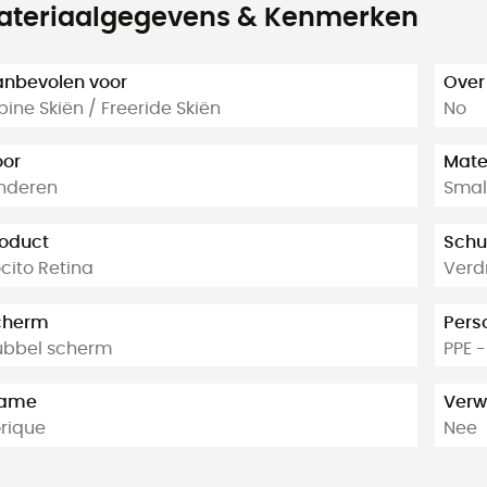
ateriaalgegevens & Kenmerken
nbevolen voor
Over
pine Skiën / Freeride Skiën
No
oor
Mate
nderen
Smal
oduct
Schu
cito Retina
Verd
cherm
Pers
ubbel scherm
PPE -
rame
Verw
rique
Nee