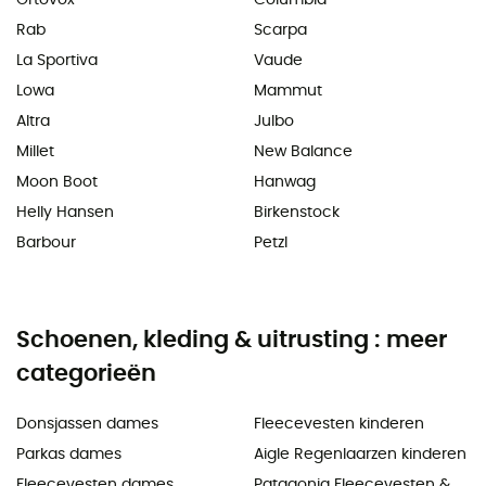
Rab
Scarpa
La Sportiva
Vaude
Lowa
Mammut
Altra
Julbo
Millet
New Balance
Moon Boot
Hanwag
Helly Hansen
Birkenstock
Barbour
Petzl
Schoenen, kleding & uitrusting : meer
categorieën
Donsjassen dames
Fleecevesten kinderen
Parkas dames
Aigle Regenlaarzen kinderen
Fleecevesten dames
Patagonia Fleecevesten &