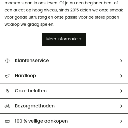
moeten staan ​​in ons leven. Of je nu een beginner bent of
een atleet op hoog niveau, sinds 2015 delen we onze smaak
voor goede uitrusting en onze passie voor de steile paden
waarop we graag spelen.
Meer informatie +
Klantenservice
Helpcentrum & contact
Hardloop
Mijn zending volgen
Wie zijn we ?
Retourzendingen & Terugbetalingen
Onze beloften
HardGuides
Maattabelen
Ecologische voetafdruk
Ambassadeurs
Bezorgmethoden
Tweedehands
Hardgreen
100 % veilige aankopen