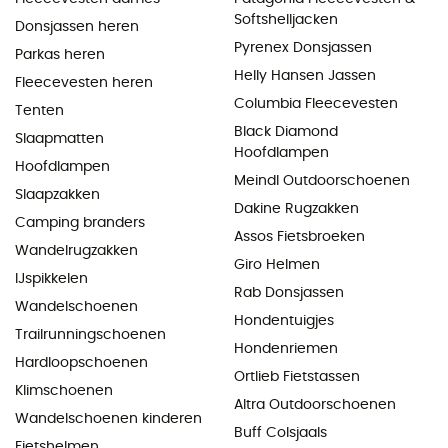
Softshelljacken
Donsjassen heren
Pyrenex Donsjassen
Parkas heren
Helly Hansen Jassen
Fleecevesten heren
Columbia Fleecevesten
Tenten
Black Diamond
Slaapmatten
Hoofdlampen
Hoofdlampen
Meindl Outdoorschoenen
Slaapzakken
Dakine Rugzakken
Camping branders
Assos Fietsbroeken
Wandelrugzakken
Giro Helmen
IJspikkelen
Rab Donsjassen
Wandelschoenen
Hondentuigjes
Trailrunningschoenen
Hondenriemen
Hardloopschoenen
Ortlieb Fietstassen
Klimschoenen
Altra Outdoorschoenen
Wandelschoenen kinderen
Buff Colsjaals
Fietshelmen