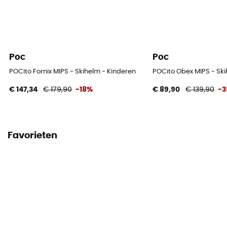
Poc
Poc
POCito Fornix MIPS - Skihelm - Kinderen
POCito Obex MIPS - Sk
€ 147,34
€ 179,90
-18%
€ 89,90
€ 139,90
-
Favorieten