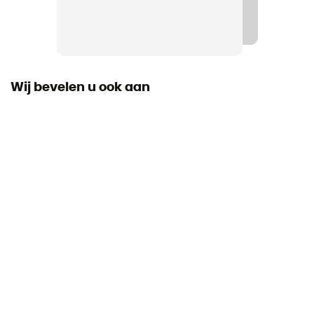
Recco
Shell building
Hybrid
Wij bevelen u ook aan
Sluitsysteem
Verstelbare kinriem / Gesp
Vulling
Afneembaar / Wasbaar
Persoonlijke beschermingsuitrusting
PPE - Category 2