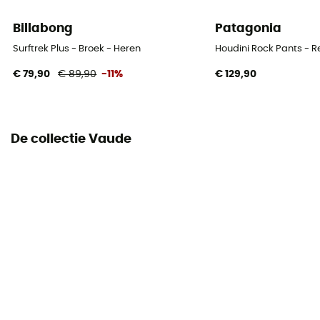
Billabong
Patagonia
Seizoen
4 seizoenen
Surftrek Plus - Broek - Heren
Houdini Rock Pants - 
€ 79,90
€ 89,90
-11%
€ 129,90
Materiaal
Outer fabric: 84% Nylon - 16% Elastane / Inner lining:
100% Nylon (179 g/m²)
De collectie Vaude
Reflecterende elementen
Ja