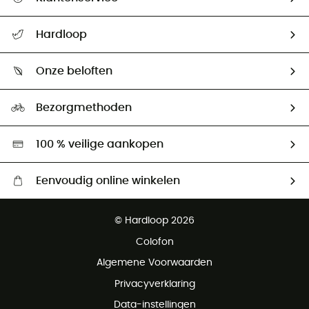
Helpcentrum & contact
Hardloop
Mijn zending volgen
Wie zijn we ?
Retourzendingen & Terugbetalingen
Onze beloften
HardGuides
Maattabelen
Ecologische voetafdruk
Ambassadeurs
Bezorgmethoden
Tweedehands
Hardgreen
100 % veilige aankopen
Eenvoudig online winkelen
Gratis levering vanaf € 100
© Hardloop 2026
Gratis retourneren binnen 100 dagen
Colofon
Gratis klantenservice
Algemene Voorwaarden
Privacyverklaring
Data-instellingen