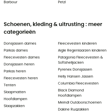
Barbour
Petzl
Schoenen, kleding & uitrusting : meer
categorieën
Donsjassen dames
Fleecevesten kinderen
Parkas dames
Aigle Regenlaarzen kinderen
Fleecevesten dames
Patagonia Fleecevesten &
Softshelljacken
Donsjassen heren
Pyrenex Donsjassen
Parkas heren
Helly Hansen Jassen
Fleecevesten heren
Columbia Fleecevesten
Tenten
Black Diamond
Slaapmatten
Hoofdlampen
Hoofdlampen
Meindl Outdoorschoenen
Slaapzakken
Dakine Rugzakken