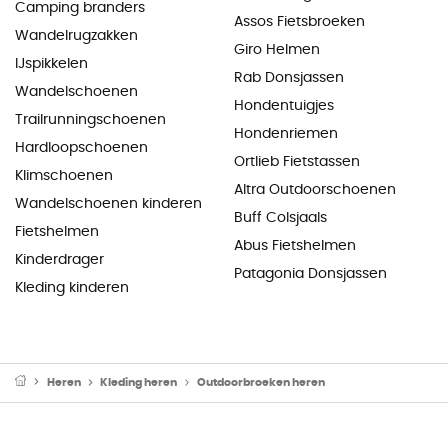
Camping branders
Assos Fietsbroeken
Wandelrugzakken
Giro Helmen
IJspikkelen
Rab Donsjassen
Wandelschoenen
Hondentuigjes
Trailrunningschoenen
Hondenriemen
Hardloopschoenen
Ortlieb Fietstassen
Klimschoenen
Altra Outdoorschoenen
Wandelschoenen kinderen
Buff Colsjaals
Fietshelmen
Abus Fietshelmen
Kinderdrager
Patagonia Donsjassen
Kleding kinderen
Heren
Kleding heren
Outdoorbroeken heren