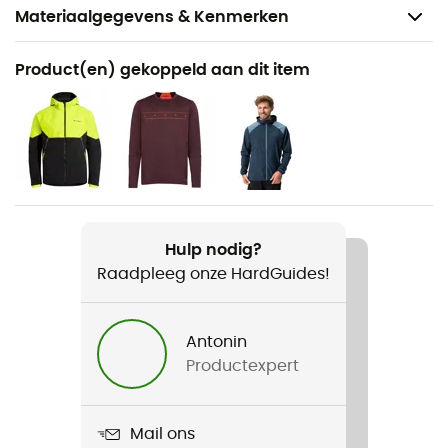
Materiaalgegevens & Kenmerken
Aanbevolen voor
Product(en) gekoppeld aan dit item
Mountainbiken / Fiets
Voor
Heren
Gewicht
517 g
Hulp nodig?
Raadpleeg onze HardGuides!
Product
Men's Qimsa Softshell Pants II
Antonin
Membraan
Productexpert
2 lagen
Waterdicht
Mail ons