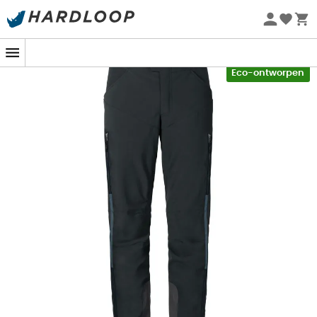
Zomeraanbiedingen 🔥 -5% EXTRA vanaf 2 producten* met
De
Men's Qimsa Softshell Pants II
is een
fietsbroek
code Summer5
voor
mannen
ontworpen door het merk
Vaude
voor
fietsers
en
mountainbikers
in elk seizoen, voor
-5% Extra - Code Summer5
comfortabele prestaties. De membraan van deze
Eco-ontworpen
fietsbroek
is namelijk volledig winddicht terwijl het
ademend
en
waterafstotend
is, om je te beschermen
tegen slechte weersomstandigheden tijdens je
fietstochten
. Bovendien biedt de 2-laagse constructie
een effectieve
thermische isolatie
tegen lage
temperaturen in de
winter
of
herfst
. Ook zeer
comfortabel, de taille, langer aan de achterkant, en de
onderkant van de benen van de
Men's Qimsa Softshell
Pants II
zijn verstelbaar, terwijl het stretchdelen en anti-
slijtage versterkingen aan de binnenkant van de benen
en de riem heeft. Evenzo zijn de knieën voorgevormd om
je een goede bewegingsvrijheid te garanderen, en
ventilatieritsen op de benen maken het mogelijk om de
lichaamstemperatuur te reguleren tijdens intensieve