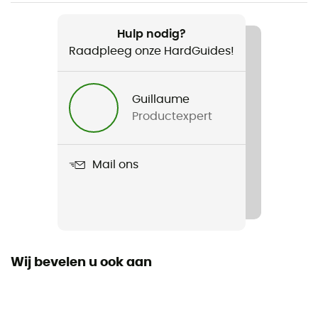
Gewicht
2 x 300 g
Hulp nodig?
Raadpleeg onze HardGuides!
Product
Lycan Woman GTX
Guillaume
Distance d'entrainement hebdomadaire
Productexpert
All distances
Waterdicht
Mail ons
Ja
Drop
6 mm
Wij bevelen u ook aan
Profiel loper
Tous poids
Label