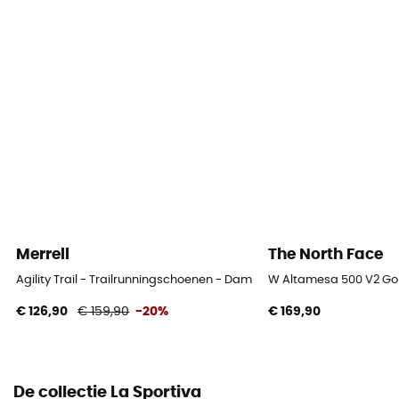
Veganistisch
Bovenmateriaal schoen
Mesh
Merrell
The North Face
Agility Trail - Trailrunningschoenen - Dames
W Altamesa 500 V2 Gor
€ 126,90
€ 159,90
-20%
€ 169,90
De collectie La Sportiva