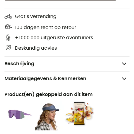
bescherming en lichtheid
Geïnjecteerde tussenzool met externe structuren
Gratis verzending
die de dempende functie ondersteunen
100 dagen recht op retour
Moddergrondzool met Impact Brake System,
+1.000.000 uitgeruste avonturiers
bespijkerbaar voor gebruik op besneeuwde of
ijzige terreinen
Deskundig advies
Snelle vetersluiting en ruim volume voor maximaal
comfort
Beschrijving
Materiaalgegevens & Kenmerken
Aanbevolen voor
Product(en) gekoppeld aan dit item
Trailrunning
Voor
Dames