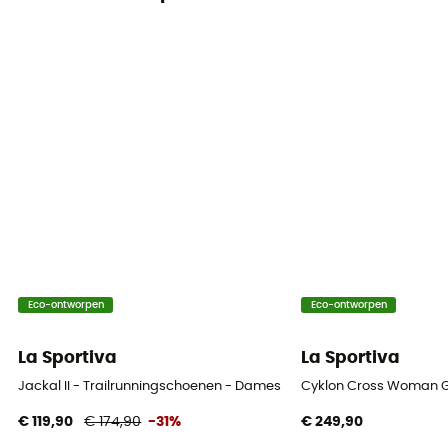
Eco-ontworpen
Eco-ontworpen
La Sportiva
La Sportiva
Jackal II - Trailrunningschoenen - Dames
Cyklon Cross Woman G
€ 119,90
€ 174,90
-31%
€ 249,90