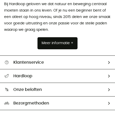
Bij Hardloop geloven we dat natuur en beweging centraal
moeten staan ​​in ons leven. Of je nu een beginner bent of
een atleet op hoog niveau, sinds 2015 delen we onze smaak
voor goede uitrusting en onze passie voor de steile paden
waarop we graag spelen.
Meer informatie +
Klantenservice
Helpcentrum & contact
Hardloop
Mijn zending volgen
Wie zijn we ?
Retourzendingen & Terugbetalingen
Onze beloften
HardGuides
Maattabelen
Ecologische voetafdruk
Ambassadeurs
Bezorgmethoden
Tweedehands
Hardgreen