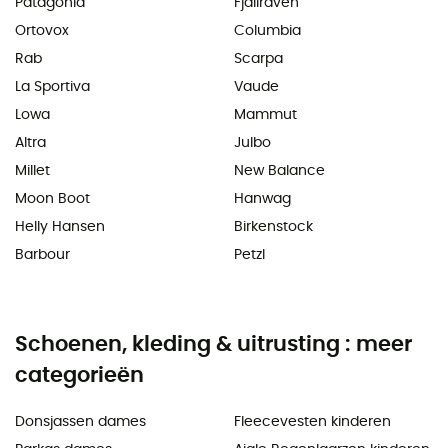
Patagonia
Fjällräven
Ortovox
Columbia
Rab
Scarpa
La Sportiva
Vaude
Lowa
Mammut
Altra
Julbo
Millet
New Balance
Moon Boot
Hanwag
Helly Hansen
Birkenstock
Barbour
Petzl
Schoenen, kleding & uitrusting : meer
categorieën
Donsjassen dames
Fleecevesten kinderen