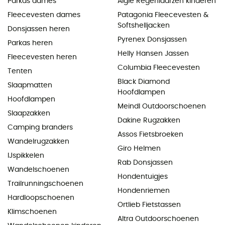
Parkas dames
Aigle Regenlaarzen kinderen
Fleecevesten dames
Patagonia Fleecevesten &
Softshelljacken
Donsjassen heren
Pyrenex Donsjassen
Parkas heren
Helly Hansen Jassen
Fleecevesten heren
Columbia Fleecevesten
Tenten
Black Diamond
Slaapmatten
Hoofdlampen
Hoofdlampen
Meindl Outdoorschoenen
Slaapzakken
Dakine Rugzakken
Camping branders
Assos Fietsbroeken
Wandelrugzakken
Giro Helmen
IJspikkelen
Rab Donsjassen
Wandelschoenen
Hondentuigjes
Trailrunningschoenen
Hondenriemen
Hardloopschoenen
Ortlieb Fietstassen
Klimschoenen
Altra Outdoorschoenen