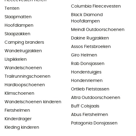
Columbia Fleecevesten
Tenten
Black Diamond
Slaapmatten
Hoofdlampen
Hoofdlampen
Meindl Outdoorschoenen
Slaapzakken
Dakine Rugzakken
Camping branders
Assos Fietsbroeken
Wandelrugzakken
Giro Helmen
IJspikkelen
Rab Donsjassen
Wandelschoenen
Hondentuigjes
Trailrunningschoenen
Hondenriemen
Hardloopschoenen
Ortlieb Fietstassen
Klimschoenen
Altra Outdoorschoenen
Wandelschoenen kinderen
Buff Colsjaals
Fietshelmen
Abus Fietshelmen
Kinderdrager
Patagonia Donsjassen
Kleding kinderen