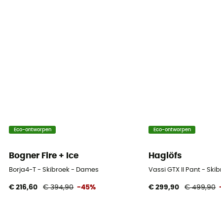
Eco-ontworpen
Eco-ontworpen
Bogner Fire + Ice
Haglöfs
Borja4-T - Skibroek - Dames
Vassi GTX II Pant - Sk
€ 216,60
€ 394,90
-45%
€ 299,90
€ 499,90