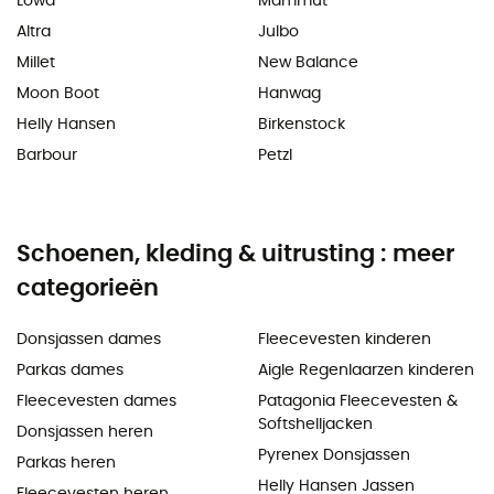
Lowa
Mammut
Altra
Julbo
Millet
New Balance
Moon Boot
Hanwag
Helly Hansen
Birkenstock
Barbour
Petzl
Schoenen, kleding & uitrusting : meer
categorieën
Donsjassen dames
Fleecevesten kinderen
Parkas dames
Aigle Regenlaarzen kinderen
Fleecevesten dames
Patagonia Fleecevesten &
Softshelljacken
Donsjassen heren
Pyrenex Donsjassen
Parkas heren
Helly Hansen Jassen
Fleecevesten heren