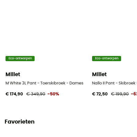
elastane
RECCO® Technologie
No
Ventilatieritsen
Ja
Eco-ontworpen
Eco-ontworpen
Millet
Millet
M White 3L Pant - Toerskibroek - Dames
Nallo II Pant - Skibroe
€ 174,90
€ 349,90
-50%
€ 72,50
€ 199,90
-6
Favorieten