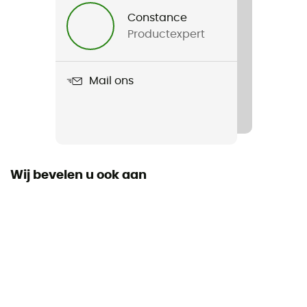
Dames
Constance
Productexpert
Gewicht
315 g
Mail ons
Product
Pierra Ment Pant
Gebruikte Technologieën
XCS 200™, XCS 200™, Athletic Schnitt
Wij bevelen u ook aan
Waterdicht
Ja
Stretch
Ja
Versterkingen
Onderbenen