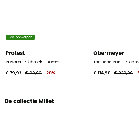
Winddicht
Ja
Fit
Eco-ontworpen
Slim
Protest
Obermeyer
Label
Prtsami - Skibroek - Dames
The Bond Pant - Skibr
Low Impact / PFC-Free
€ 79,92
€ 99,90
-20%
€ 114,90
€ 229,90
-
Zakken
1 ritszak
De collectie Millet
Isolatie
Synthetische isolatie
Materiaal
[main] 57% LYCRA elastane - 28% polyester - 15%