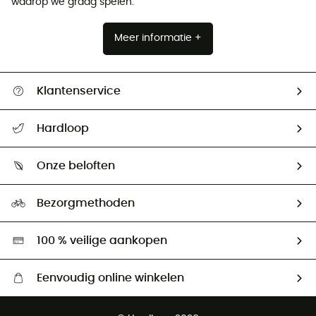
waarop we graag spelen.
Meer informatie +
Klantenservice
Helpcentrum & contact
Hardloop
Mijn zending volgen
Wie zijn we ?
Retourzendingen & Terugbetalingen
Onze beloften
HardGuides
Maattabelen
Ecologische voetafdruk
Ambassadeurs
Bezorgmethoden
Tweedehands
Hardgreen
100 % veilige aankopen
Eenvoudig online winkelen
Gratis levering vanaf € 100