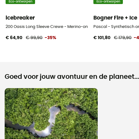
Eco-ontworpen
Eco-ontworpen
icebreaker
Bogner Fire + Ice
200 Oasis Long Sleeve Crewe - Merino-ondergoed - Heren
Pascal - Synthetisch 
€ 64,90
€ 99,90
-35%
€ 101,80
€ 179,90
-
Goed voor jouw avontuur en de planeet...