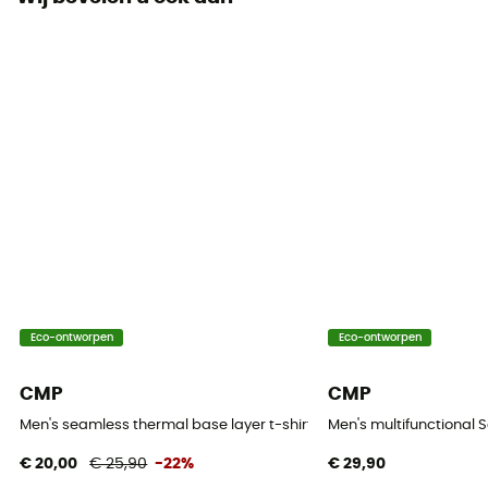
Bluesign / Fair Trade Certified™ / Gerecycleerd
Thermische bescherming
Ja
Mouwen
lange mouwen
Materiaal
[main] 100% recycled polyester
Technische eigenschappen
Eco-ontworpen
Eco-ontworpen
Ademend / Anti-geur
CMP
CMP
Merino wol
No
Men's seamless thermal base layer t-shirt - Ondergoed - Heren
Men's multifunctional
€ 20,00
€ 25,90
-22%
€ 29,90
Gramgewicht (g/m2)