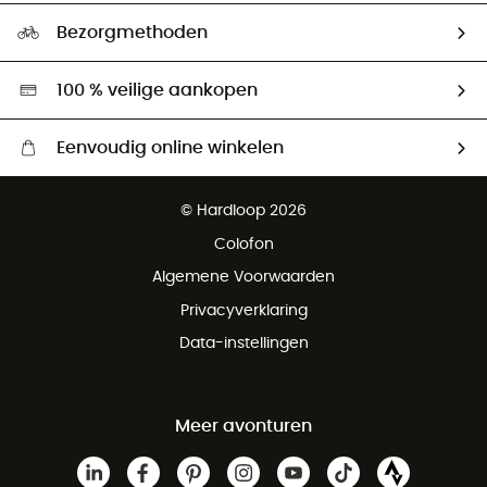
Ecologische voetafdruk
Ambassadeurs
Bezorgmethoden
Tweedehands
Hardgreen
100 % veilige aankopen
Eenvoudig online winkelen
Gratis levering vanaf € 100
© Hardloop 2026
Gratis retourneren binnen 100 dagen
Colofon
Gratis klantenservice
Algemene Voorwaarden
Privacyverklaring
Data-instellingen
Meer avonturen