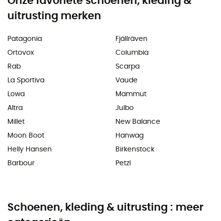
Onze favoriete schoenen, kleding &
uitrusting merken
Patagonia
Fjällräven
Ortovox
Columbia
Rab
Scarpa
La Sportiva
Vaude
Lowa
Mammut
Altra
Julbo
Millet
New Balance
Moon Boot
Hanwag
Helly Hansen
Birkenstock
Barbour
Petzl
Schoenen, kleding & uitrusting : meer