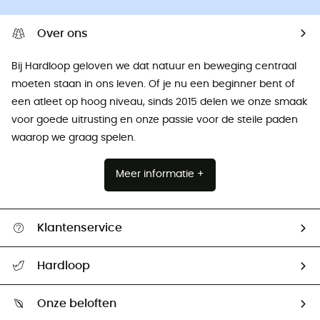
Over ons
Bij Hardloop geloven we dat natuur en beweging centraal
moeten staan ​​in ons leven. Of je nu een beginner bent of
een atleet op hoog niveau, sinds 2015 delen we onze smaak
voor goede uitrusting en onze passie voor de steile paden
waarop we graag spelen.
Meer informatie +
Klantenservice
Helpcentrum & contact
Hardloop
Mijn zending volgen
Wie zijn we ?
Retourzendingen & Terugbetalingen
Onze beloften
HardGuides
Maattabelen