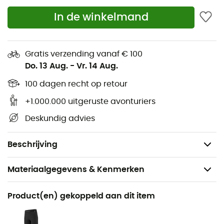
De wafelpatroon aan de binnenkant van Capilene®
In de winkelmand
Midweight garandeert warmte en ademend
vermogen terwijl het vochtregulatie
vergemakkelijkt
Gratis verzending vanaf € 100
Elastische duimgaten die de mouwen op hun
Do. 13 Aug.
-
Vr. 14 Aug.
plaats houden en de handen beschermen
100 dagen recht op retour
Rekbaar Capilene® Midweight materiaal dat je
comfort verbetert en je bewegingen ondersteunt
+1.000.000 uitgeruste avonturiers
Bluesign® gecertificeerd materiaal
Deskundig advies
Fair Trade Certified™ productie
Gewicht: 176 g
Beschrijving
Materiaalgegevens & Kenmerken
Aanbevolen voor
Product(en) gekoppeld aan dit item
Wandelen / Trekking / Dagelijks Leven / Skiën