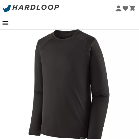
Zomeraanbiedingen 🔥 -5% EXTRA vanaf 2 producten* met
code Summer5
Eco-ontworpen
De
Cap MW Crew
, ontworpen door
Patagonia
, is zonder
twijfel een van de meest prestatiegerichte
ondergoed
voor
mannen
ooit gemaakt door
Patagonia
. Door
gebruik te maken van innovatieve processen en de
uitzonderlijke knowhow van
Patagonia
, zal de
Cap MW
Crew
snel onmisbaar worden in al je avonturen in de
bergen
. Dankzij het materiaal dat een dubbel gebreide
stof van gerecycled polyester en een wafelpatroon aan
de binnenkant combineert, is de
Cap MW Crew
ongelooflijk warm en ademend. Bovendien zorgt de
HeiQ® Fresh
behandeling ervoor dat je de
Cap MW
Crew
meerdere keren kunt dragen zonder
onaangename geuren, waardoor deze
eerste laag van
Patagonia
een waardevolle bondgenoot is voor lange
beklimmingen. Daarnaast zorgt het
Capilene®