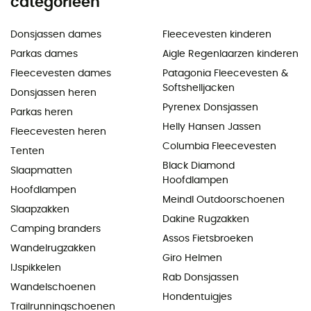
categorieën
Donsjassen dames
Fleecevesten kinderen
Parkas dames
Aigle Regenlaarzen kinderen
Fleecevesten dames
Patagonia Fleecevesten &
Softshelljacken
Donsjassen heren
Pyrenex Donsjassen
Parkas heren
Helly Hansen Jassen
Fleecevesten heren
Columbia Fleecevesten
Tenten
Black Diamond
Slaapmatten
Hoofdlampen
Hoofdlampen
Meindl Outdoorschoenen
Slaapzakken
Dakine Rugzakken
Camping branders
Assos Fietsbroeken
Wandelrugzakken
Giro Helmen
IJspikkelen
Rab Donsjassen
Wandelschoenen
Hondentuigjes
Trailrunningschoenen