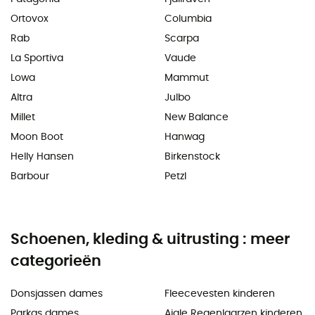
Ortovox
Columbia
Rab
Scarpa
La Sportiva
Vaude
Lowa
Mammut
Altra
Julbo
Millet
New Balance
Moon Boot
Hanwag
Helly Hansen
Birkenstock
Barbour
Petzl
Schoenen, kleding & uitrusting : meer
categorieën
Donsjassen dames
Fleecevesten kinderen
Parkas dames
Aigle Regenlaarzen kinderen