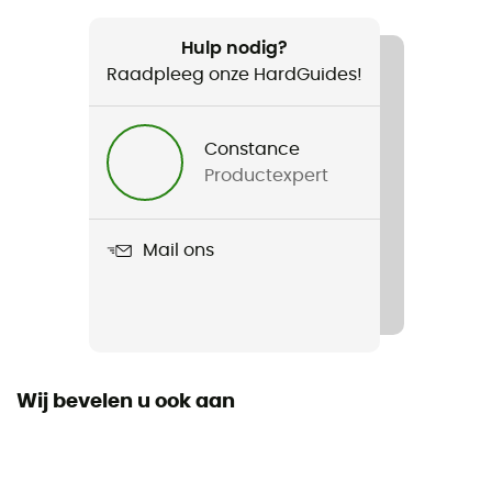
Aanbevolen voor
Reizen
Hulp nodig?
Raadpleeg onze HardGuides!
Gewicht
1 160 g
Constance
Productexpert
Product
Migrate Duffel 60L
Mail ons
Waterdicht
Waterafstotend
Label
Bluesign / Gerecycleerd
Wij bevelen u ook aan
Volume
61 L - 67 L (agrandi)