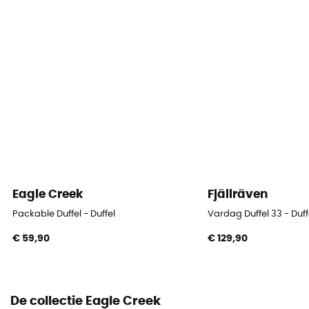
Materiaal
TPU 900D Poly Twill (bluesign) - 1680D Ballistic Poly
Dimensie
29 x 59 x 28 cm
Compressiebanden
Ja
Eagle Creek
Fjällräven
Packable Duffel - Duffel
Vardag Duffel 33 - Duff
€ 59,90
€ 129,90
De collectie Eagle Creek