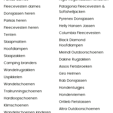
Fleecevesten dames
Patagonia Fleecevesten &
Softshelljacken
Donsjassen heren
Pyrenex Donsjassen
Parkas heren
Helly Hansen Jassen
Fleecevesten heren
Columbia Fleecevesten
Tenten
Black Diamond
Slaapmatten
Hoofdlampen
Hoofdlampen
Meindl Outdoorschoenen
Slaapzakken
Dakine Rugzakken
Camping branders
Assos Fietsbroeken
Wandelrugzakken
Giro Helmen
IJspikkelen
Rab Donsjassen
Wandelschoenen
Hondentuigjes
Trailrunningschoenen
Hondenriemen
Hardloopschoenen
Ortlieb Fietstassen
Klimschoenen
Altra Outdoorschoenen
Wandelschoenen kinderen