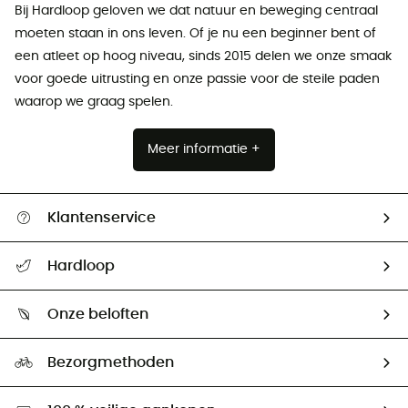
Bij Hardloop geloven we dat natuur en beweging centraal
moeten staan ​​in ons leven. Of je nu een beginner bent of
een atleet op hoog niveau, sinds 2015 delen we onze smaak
voor goede uitrusting en onze passie voor de steile paden
waarop we graag spelen.
Meer informatie +
Klantenservice
Helpcentrum & contact
Hardloop
Mijn zending volgen
Wie zijn we ?
Retourzendingen & Terugbetalingen
Onze beloften
HardGuides
Maattabelen
Ecologische voetafdruk
Ambassadeurs
Bezorgmethoden
Tweedehands
Hardgreen