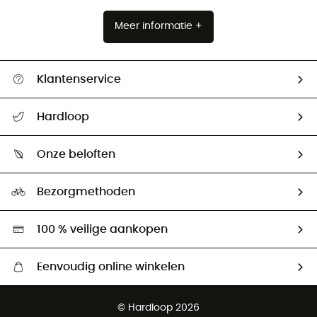
Meer informatie +
Klantenservice
Helpcentrum & contact
Hardloop
Mijn zending volgen
Wie zijn we ?
Retourzendingen & Terugbetalingen
Onze beloften
HardGuides
Maattabelen
Ecologische voetafdruk
Ambassadeurs
Bezorgmethoden
Tweedehands
Hardgreen
100 % veilige aankopen
Eenvoudig online winkelen
Gratis levering vanaf € 100
© Hardloop 2026
Gratis retourneren binnen 100 dagen