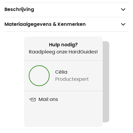
Zout: 8,6 g
Beschrijving
Materiaalgegevens & Kenmerken
Aanbevolen voor
Wandelen / Trekking / Bivak
Hulp nodig?
Raadpleeg onze HardGuides!
Gewicht
200 g
Célia
Productexpert
Product
Couscous au poulet et aux légumes
Mail ons