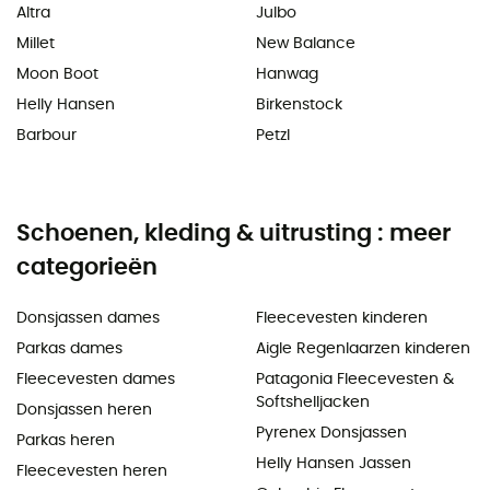
Altra
Julbo
Millet
New Balance
Moon Boot
Hanwag
Helly Hansen
Birkenstock
Barbour
Petzl
Schoenen, kleding & uitrusting : meer
categorieën
Donsjassen dames
Fleecevesten kinderen
Parkas dames
Aigle Regenlaarzen kinderen
Fleecevesten dames
Patagonia Fleecevesten &
Softshelljacken
Donsjassen heren
Pyrenex Donsjassen
Parkas heren
Helly Hansen Jassen
Fleecevesten heren