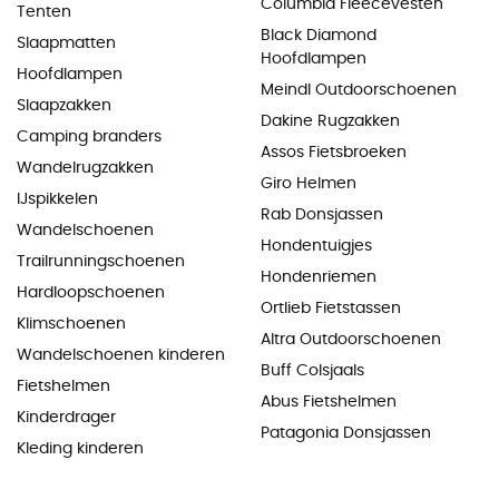
Columbia Fleecevesten
Tenten
Black Diamond
Slaapmatten
Hoofdlampen
Hoofdlampen
Meindl Outdoorschoenen
Slaapzakken
Dakine Rugzakken
Camping branders
Assos Fietsbroeken
Wandelrugzakken
Giro Helmen
IJspikkelen
Rab Donsjassen
Wandelschoenen
Hondentuigjes
Trailrunningschoenen
Hondenriemen
Hardloopschoenen
Ortlieb Fietstassen
Klimschoenen
Altra Outdoorschoenen
Wandelschoenen kinderen
Buff Colsjaals
Fietshelmen
Abus Fietshelmen
Kinderdrager
Patagonia Donsjassen
Kleding kinderen