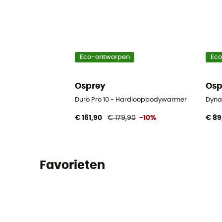
Eco-ontworpen
Ec
Osprey
Osp
Duro Pro 10 - Hardloopbodywarmer
Dyna
€ 161,90
€ 179,90
-10%
€ 89
Favorieten