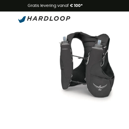
Zome
Gratis levering vanaf
€ 100*