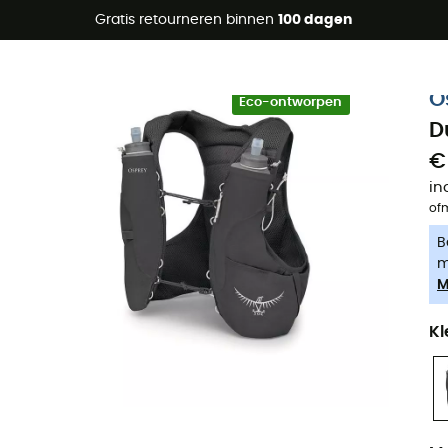
raanbiedingen 🔥 -5% EXTRA vanaf 2 producten* met code Su
Gratis retourneren binnen
100 dagen
-5% Extra - Code Summer5
O
Eco-ontworpen
D
€
in
of
B
m
M
Kl