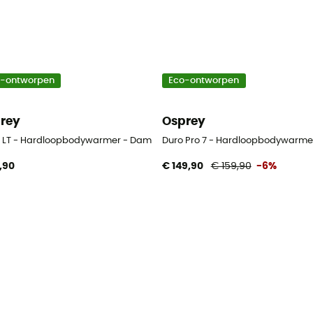
o-ontworpen
Eco-ontworpen
rey
Osprey
 LT - Hardloopbodywarmer - Dames
Duro Pro 7 - Hardloopbodywarme
,90
€ 149,90
€ 159,90
-6%