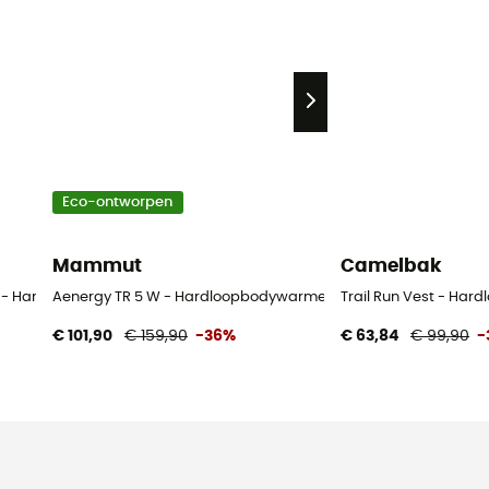
Eco-ontworpen
Mammut
Camelbak
8L - Hardloopbodywarmer
Aenergy TR 5 W - Hardloopbodywarmer - Dames
Trail Run Vest - Ha
€ 101,90
€ 159,90
-36%
€ 63,84
€ 99,90
-