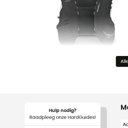
All
M
Hulp nodig?
Raadpleeg onze HardGuides!
Aa