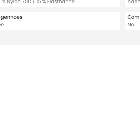
 % Nylon 70D / 15 % Elasthanne
Adem
egenhoes
Comp
ee
No