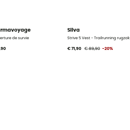
armavoyage
Silva
armer
erture de survie
Strive 5 Vest - Trailrunning rugzak
,90
€ 71,90
€ 89,90
-20%