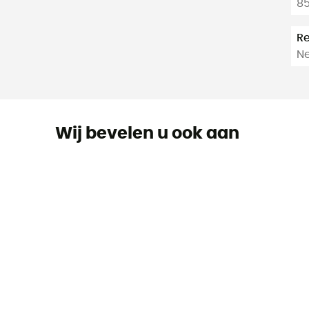
85
R
N
Wij bevelen u ook aan