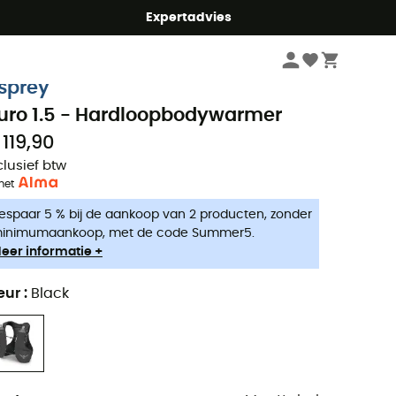
mmer5
Expertadvies
Trailrunning
Trailrugzakken
sprey
uro 1.5 - Hardloopbodywarmer
 119,90
clusief btw
met
espaar 5 % bij de aankoop van 2 producten, zonder
inimumaankoop, met de code Summer5.
eer informatie +
eur
:
Black