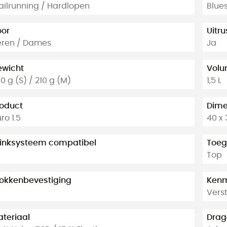
ailrunning / Hardlopen
Blue
oor
Uitr
eren / Dames
Ja
ewicht
Vol
0 g (S) / 210 g (M)
1,5 L
oduct
Dime
ro 1.5
40 x 
rinksysteem compatibel
Toeg
a
Top
okkenbevestiging
Kenm
a
Vers
teriaal
Drag