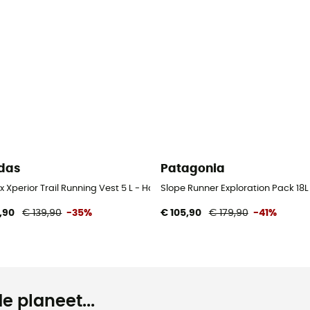
das
Patagonia
loopbodywarmer
ex Xperior Trail Running Vest 5 L - Hardloopbodywarmer
Slope Runner Exploration Pack 1
,90
€ 139,90
-35%
€ 105,90
€ 179,90
-41%
e planeet...