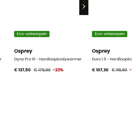
Eco-ontworpen
Eco-ontworpen
Osprey
Osprey
r
Dyna Pro 10 - Hardloopbodywarmer
Duro 1.5 - Hardloop
€ 137,60
€ 179,90
-23%
€ 107,30
€ 119,90
-