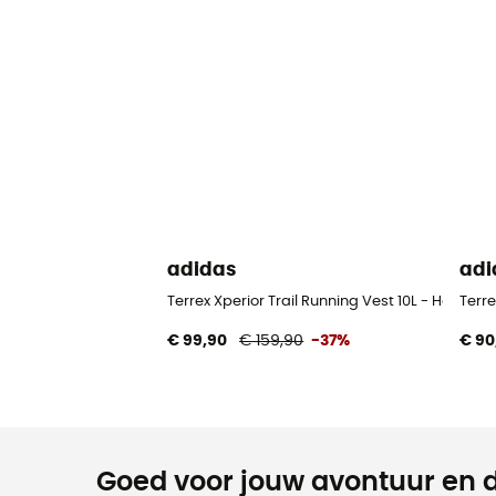
adidas
adi
Terrex Xperior Trail Running Vest 10L - Hard
Terr
€ 99,90
€ 159,90
-37%
€ 90
Goed voor jouw avontuur en d