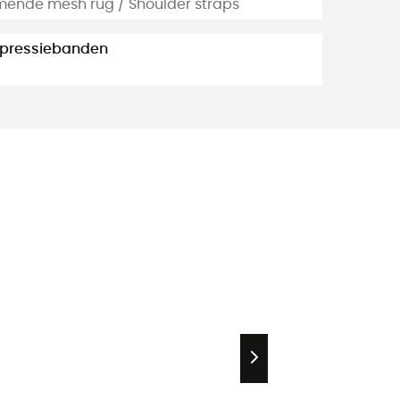
ende mesh rug / Shoulder straps
ressiebanden