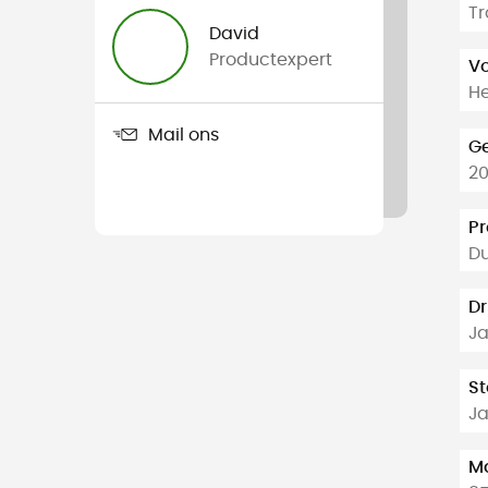
Tr
David
Productexpert
V
H
Mail ons
G
20
Pr
Du
D
J
St
J
Ma