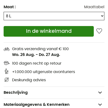
Gemakkelijk te gebruiken gesp met handschoenen
Maat
:
Maattabel
Interne hydratatiemouw
Interne sleutelhangerclip
LidLock™ fietshelmhouder
In de winkelmand
Borstband met magnetische gesp
Compressieriem aan de zijkanten
Reflecterende strepen
Gratis verzending vanaf € 100
Wo. 26 Aug.
-
Do. 27 Aug.
Bevestiging voor LED-lampje
Voorvak voor snelle toegang
100 dagen recht op retour
Compatibel met hydratatiesysteem
+1.000.000 uitgeruste avonturiers
Afmetingen: 43 x 22 x 18,5 cm
Deskundig advies
Volume: 8 L
Gewicht: 500 g
Beschrijving
Materiaalgegevens & Kenmerken