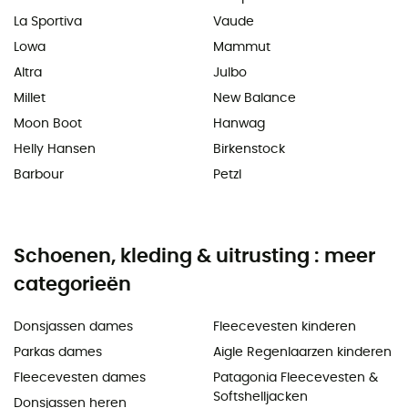
La Sportiva
Vaude
Lowa
Mammut
Altra
Julbo
Millet
New Balance
Moon Boot
Hanwag
Helly Hansen
Birkenstock
Barbour
Petzl
Schoenen, kleding & uitrusting : meer
categorieën
Donsjassen dames
Fleecevesten kinderen
Parkas dames
Aigle Regenlaarzen kinderen
Fleecevesten dames
Patagonia Fleecevesten &
Softshelljacken
Donsjassen heren