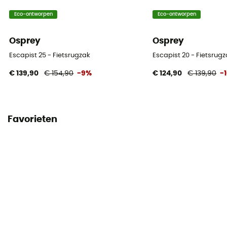
Eco-ontworpen
Eco-ontworpen
Osprey
Osprey
Escapist 25 - Fietsrugzak
Escapist 20 - Fietsrug
€ 139,90
€ 154,90
-9%
€ 124,90
€ 139,90
-
Favorieten