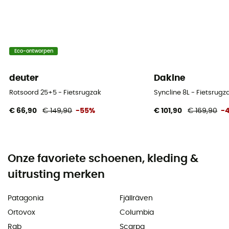
Eco-ontworpen
deuter
Dakine
Rotsoord 25+5 - Fietsrugzak
Syncline 8L - Fietsrugz
€ 66,90
€ 149,90
-55%
€ 101,90
€ 169,90
-
Onze favoriete schoenen, kleding &
uitrusting merken
Patagonia
Fjällräven
Ortovox
Columbia
Rab
Scarpa