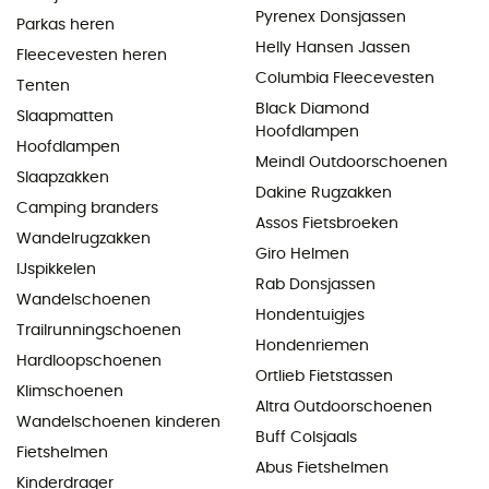
Pyrenex Donsjassen
Parkas heren
Helly Hansen Jassen
Fleecevesten heren
Columbia Fleecevesten
Tenten
Black Diamond
Slaapmatten
Hoofdlampen
Hoofdlampen
Meindl Outdoorschoenen
Slaapzakken
Dakine Rugzakken
Camping branders
Assos Fietsbroeken
Wandelrugzakken
Giro Helmen
IJspikkelen
Rab Donsjassen
Wandelschoenen
Hondentuigjes
Trailrunningschoenen
Hondenriemen
Hardloopschoenen
Ortlieb Fietstassen
Klimschoenen
Altra Outdoorschoenen
Wandelschoenen kinderen
Buff Colsjaals
Fietshelmen
Abus Fietshelmen
Kinderdrager