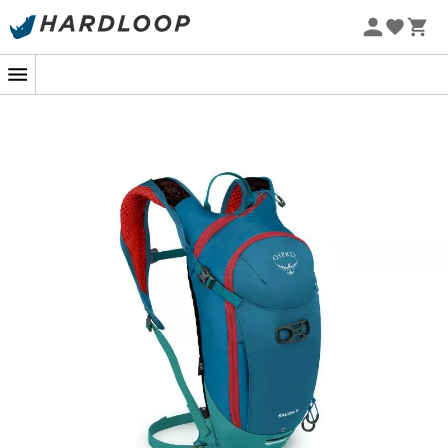
Zomeraanbiedingen 🔥 -5% EXTRA vanaf 2 producten* met
code Summer5
-5% Extra - Code Summer5