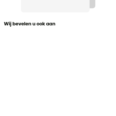
Materiaal
Polyester
Wij bevelen u ook aan
Toegang tot tas
Top / Frontal
Drinksysteem inbegrepen
No