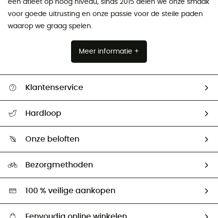
een atleet op hoog niveau, sinds 2015 delen we onze smaak
voor goede uitrusting en onze passie voor de steile paden
waarop we graag spelen.
Meer informatie +
Klantenservice
Helpcentrum & contact
Hardloop
Mijn zending volgen
Wie zijn we ?
Retourzendingen & Terugbetalingen
Onze beloften
HardGuides
Maattabelen
Ecologische voetafdruk
Ambassadeurs
Bezorgmethoden
Tweedehands
Hardgreen
100 % veilige aankopen
Eenvoudig online winkelen