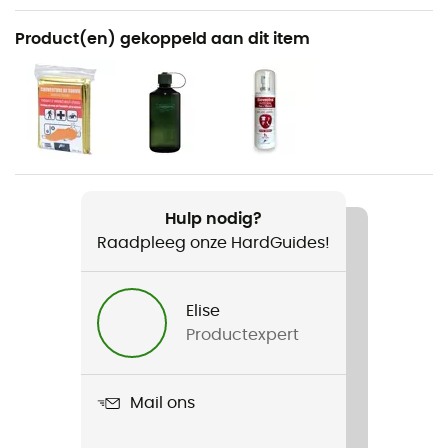
Aanbevolen voor
Product(en) gekoppeld aan dit item
Wandelen / Trailrunning / Mountainbiken / Fiets
Voor
Dames
Gewicht
500 g
Hulp nodig?
Raadpleeg onze HardGuides!
Product
Salida 8
Elise
Drinksysteem compatibel
Productexpert
Ja
Volume
Mail ons
8 L