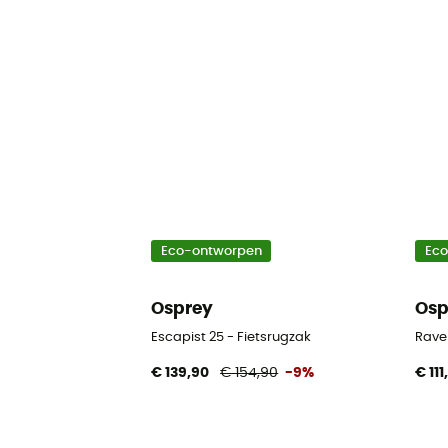
Eco-ontworpen
Ec
Osprey
Osp
Escapist 25 - Fietsrugzak
Rave
€ 139,90
€ 154,90
-9%
€ 111