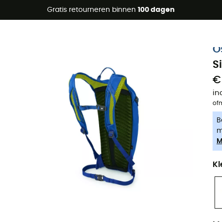
raanbiedingen 🔥 -5% EXTRA vanaf 2 producten* met code Su
Gratis retourneren binnen
100 dagen
-5% Extra - Code Summer5
O
S
€
in
of
B
m
M
Kl