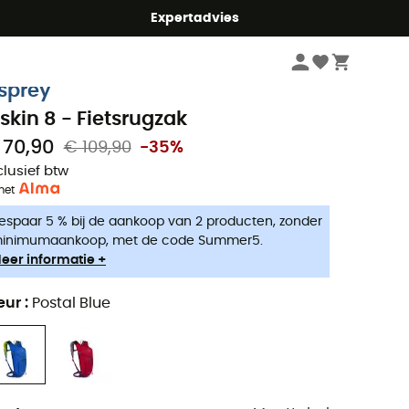
mmer5
Expertadvies
Fiets
Fietsrugzakken
sprey
iskin 8 - Fietsrugzak
 70,90
€ 109,90
-35%
clusief btw
met
espaar 5 % bij de aankoop van 2 producten, zonder
inimumaankoop, met de code Summer5.
eer informatie +
eur
:
Postal Blue