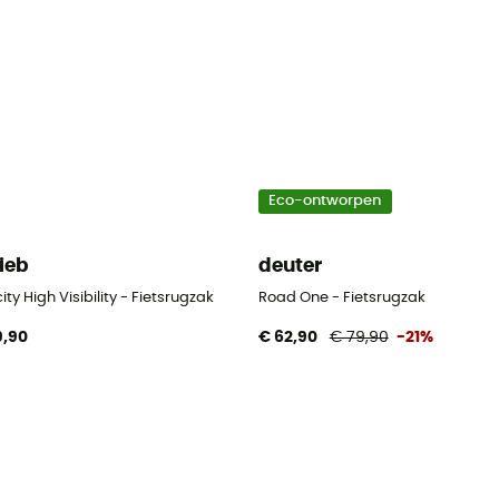
Eco-ontworpen
lieb
deuter
ity High Visibility - Fietsrugzak
Road One - Fietsrugzak
9,90
€ 62,90
€ 79,90
-21%