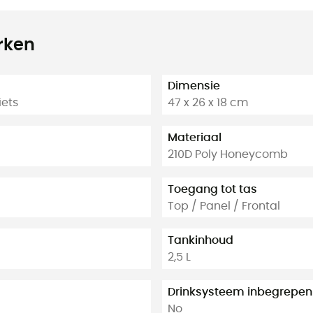
rken
Dimensie
iets
47 x 26 x 18 cm
Materiaal
210D Poly Honeycomb
Toegang tot tas
Top / Panel / Frontal
Tankinhoud
2,5 L
Drinksysteem inbegrepen
No