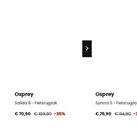
Osprey
Osprey
Salida 8 - Fietsrugzak
Syncro 5 - Fietsrugza
€ 70,90
€ 109,90
-35%
€ 75,90
€ 114,90
-