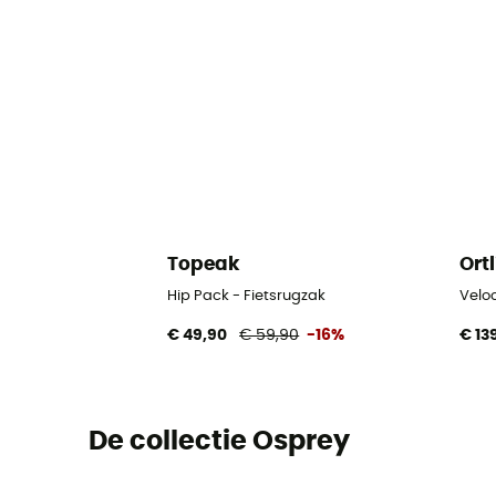
Topeak
Ort
Hip Pack - Fietsrugzak
Veloc
€ 49,90
€ 59,90
-16%
€ 13
De collectie Osprey