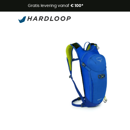
Zome
Gratis levering vanaf
€ 100*