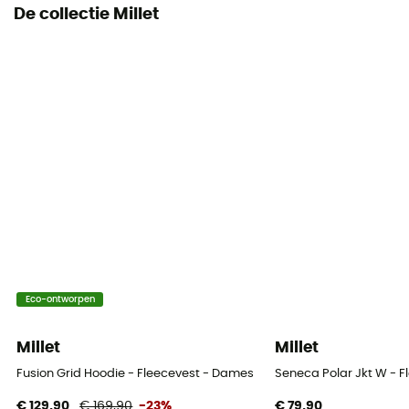
De collectie Millet
Warmteniveau
Lightweight
Eco-ontworpen
Millet
Millet
Fusion Grid Hoodie - Fleecevest - Dames
Seneca Polar Jkt W - 
€ 129,90
€ 169,90
-23%
€ 79,90