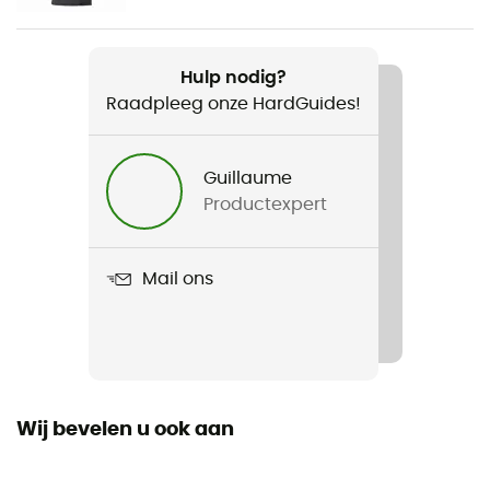
Gewicht
270 g
Hulp nodig?
Raadpleeg onze HardGuides!
Product
Trilogy Light Grid Hoodie W
Guillaume
Gebruikte Technologieën
Productexpert
Polartec® Power Grid
Stretch
Mail ons
Ja
Fit
Slim
Wij bevelen u ook aan
Label
Gerecycleerd