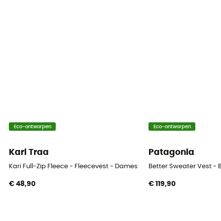
Thermische bescherming
Ja
Mouwen
lange mouwen
Capuchon
Ja
Zakken
Eco-ontworpen
Eco-ontworpen
1 borstzak
Kari Traa
Patagonia
Materiaal
[main] 85 % polyester - 15 % elasthan, [secondary] 78
Kari Full-Zip Fleece - Fleecevest - Dames
Better Sweater Vest 
% polyamide - 22 % elasthan
€ 48,90
€ 119,90
Technische eigenschappen
Ademend