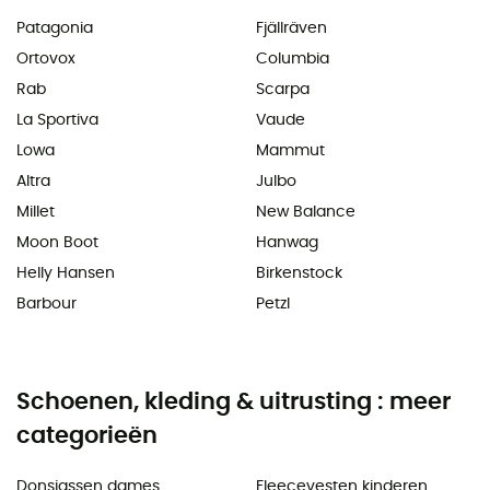
Patagonia
Fjällräven
Ortovox
Columbia
Rab
Scarpa
La Sportiva
Vaude
Lowa
Mammut
Altra
Julbo
Millet
New Balance
Moon Boot
Hanwag
Helly Hansen
Birkenstock
Barbour
Petzl
Schoenen, kleding & uitrusting : meer
categorieën
Donsjassen dames
Fleecevesten kinderen