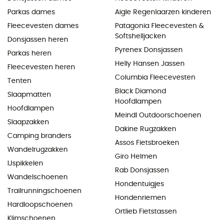
Parkas dames
Aigle Regenlaarzen kinderen
Fleecevesten dames
Patagonia Fleecevesten &
Softshelljacken
Donsjassen heren
Pyrenex Donsjassen
Parkas heren
Helly Hansen Jassen
Fleecevesten heren
Columbia Fleecevesten
Tenten
Black Diamond
Slaapmatten
Hoofdlampen
Hoofdlampen
Meindl Outdoorschoenen
Slaapzakken
Dakine Rugzakken
Camping branders
Assos Fietsbroeken
Wandelrugzakken
Giro Helmen
IJspikkelen
Rab Donsjassen
Wandelschoenen
Hondentuigjes
Trailrunningschoenen
Hondenriemen
Hardloopschoenen
Ortlieb Fietstassen
Klimschoenen