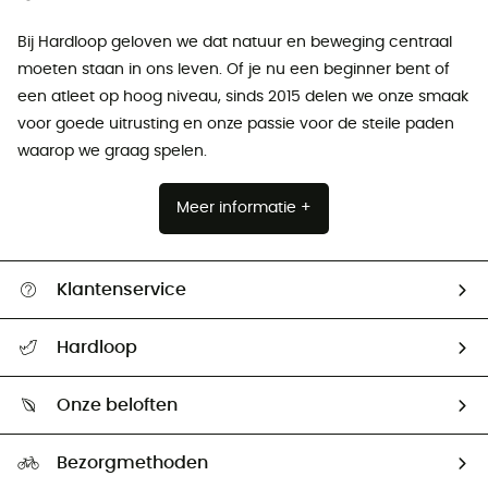
Bij Hardloop geloven we dat natuur en beweging centraal
moeten staan ​​in ons leven. Of je nu een beginner bent of
een atleet op hoog niveau, sinds 2015 delen we onze smaak
voor goede uitrusting en onze passie voor de steile paden
waarop we graag spelen.
Meer informatie +
Klantenservice
Helpcentrum & contact
Hardloop
Mijn zending volgen
Wie zijn we ?
Retourzendingen & Terugbetalingen
Onze beloften
HardGuides
Maattabelen
Ecologische voetafdruk
Ambassadeurs
Bezorgmethoden
Tweedehands