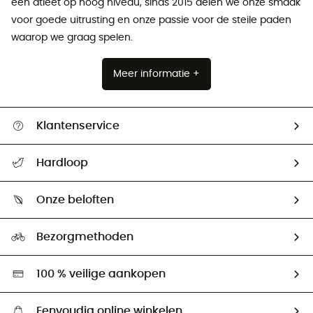
een atleet op hoog niveau, sinds 2015 delen we onze smaak
voor goede uitrusting en onze passie voor de steile paden
waarop we graag spelen.
Meer informatie +
Klantenservice
Helpcentrum & contact
Hardloop
Mijn zending volgen
Wie zijn we ?
Retourzendingen & Terugbetalingen
Onze beloften
HardGuides
Maattabelen
Ecologische voetafdruk
Ambassadeurs
Bezorgmethoden
Tweedehands
Hardgreen
100 % veilige aankopen
Eenvoudig online winkelen