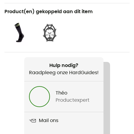
Aanbevolen voor
Product(en) gekoppeld aan dit item
Wandelen / Sneeuwschoenen / Dagelijks Leven
Voor
Dames
Gewicht
2 x 1 168 g
Hulp nodig?
Raadpleeg onze HardGuides!
Product
Glacier Xt
Théo
Waterdicht
Productexpert
Waterafstotend
Winddicht
Mail ons
Ja