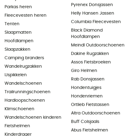
Pyrenex Donsjassen
Parkas heren
Helly Hansen Jassen
Fleecevesten heren
Columbia Fleecevesten
Tenten
Black Diamond
Slaapmatten
Hoofdlampen
Hoofdlampen
Meindl Outdoorschoenen
Slaapzakken
Dakine Rugzakken
Camping branders
Assos Fietsbroeken
Wandelrugzakken
Giro Helmen
IJspikkelen
Rab Donsjassen
Wandelschoenen
Hondentuigjes
Trailrunningschoenen
Hondenriemen
Hardloopschoenen
Ortlieb Fietstassen
Klimschoenen
Altra Outdoorschoenen
Wandelschoenen kinderen
Buff Colsjaals
Fietshelmen
Abus Fietshelmen
Kinderdrager