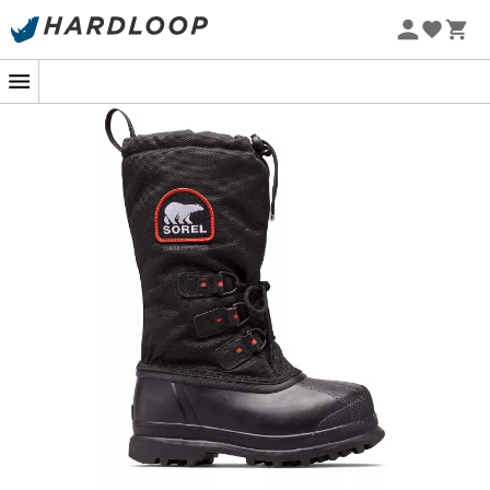
Zomeraanbiedingen 🔥 -5% EXTRA vanaf 2 producten* met
code Summer5
-5% Extra - Code Summer5
Bent u van plan een expeditie naar de
Arctische cirkel
,
Groenland
of het
verre noorden van Canada
? Dan zijn
de
Sorel Glacier XT winterschoenen voor dames
perfect voor u. Ontworpen voor gebruik in de koudste
omstandigheden op aarde, zorgen de
Glacier XT
ervoor
dat u tijdens de expeditie geen tenen of voeten verliest.
De isolatie van deze
Sorel schoenen
, die bestand is tot
-73°C, wordt gerealiseerd met een isolerende voering