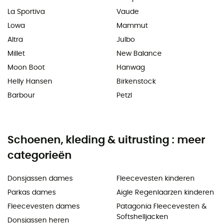
La Sportiva
Vaude
Lowa
Mammut
Altra
Julbo
Millet
New Balance
Moon Boot
Hanwag
Helly Hansen
Birkenstock
Barbour
Petzl
Schoenen, kleding & uitrusting : meer
categorieën
Donsjassen dames
Fleecevesten kinderen
Parkas dames
Aigle Regenlaarzen kinderen
Fleecevesten dames
Patagonia Fleecevesten &
Softshelljacken
Donsjassen heren