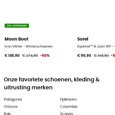
Eco-ontworpen
Moon Boot
Sorel
Icon Glitter - Winterschoenen
Explorer™ III Joan WP
€ 136,90
€ 274,90
-50%
€ 65,90
€ 149,90
-
Onze favoriete schoenen, kleding &
uitrusting merken
Patagonia
Fjällräven
Ortovox
Columbia
Rab
Scarpa