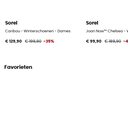
Sorel
Sorel
Caribou - Winterschoenen - Dames
Joan Now™ Chelsea - 
€ 129,90
€ 199,90
-35%
€ 99,90
€ 189,90
-
Favorieten