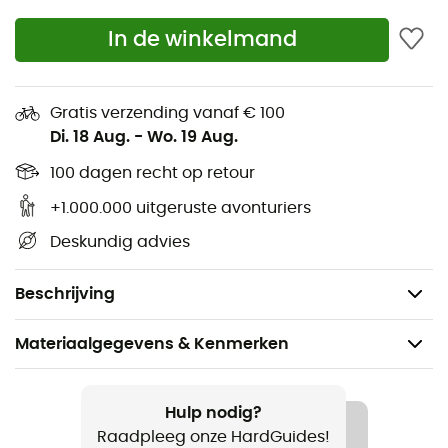
wandelaars, u zult des te meer genieten van het comfort
dat deze
Millet handschoenen
bieden.
In de winkelmand
Dunne en ademende voering voor meerdere
activiteiten
Gratis verzending vanaf € 100
Omsluitende pasvorm
Di. 18 Aug.
-
Wo. 19 Aug.
Geborsteld materiaal voor goede ademend
100 dagen recht op retour
vermogen
Korte, strakke manchet
+1.000.000 uitgeruste avonturiers
Inzetstukken op de duim en wijsvinger voor
Deskundig advies
compatibiliteit met touchscreens
Gewicht: 54 g
Beschrijving
Materiaalgegevens & Kenmerken
Aanbevolen voor
Wandelen / Dagelijks Leven
Hulp nodig?
Raadpleeg onze HardGuides!