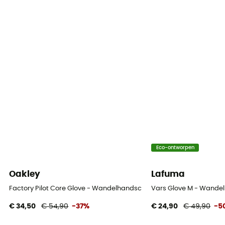
Eco-ontworpen
Oakley
Lafuma
Factory Pilot Core Glove - Wandelhandschoenen
Vars Glove M - Wande
€ 34,50
€ 54,90
-37%
€ 24,90
€ 49,90
-5