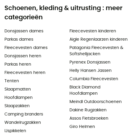
Schoenen, kleding & uitrusting : meer
categorieën
Donsjassen dames
Fleecevesten kinderen
Parkas dames
Aigle Regenlaarzen kinderen
Fleecevesten dames
Patagonia Fleecevesten &
Softshelljacken
Donsjassen heren
Pyrenex Donsjassen
Parkas heren
Helly Hansen Jassen
Fleecevesten heren
Columbia Fleecevesten
Tenten
Black Diamond
Slaapmatten
Hoofdlampen
Hoofdlampen
Meindl Outdoorschoenen
Slaapzakken
Dakine Rugzakken
Camping branders
Assos Fietsbroeken
Wandelrugzakken
Giro Helmen
IJspikkelen