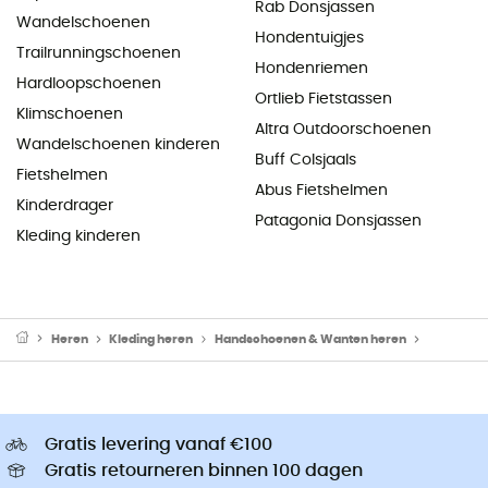
Rab Donsjassen
Wandelschoenen
Hondentuigjes
Trailrunningschoenen
Hondenriemen
Hardloopschoenen
Ortlieb Fietstassen
Klimschoenen
Altra Outdoorschoenen
Wandelschoenen kinderen
Buff Colsjaals
Fietshelmen
Abus Fietshelmen
Kinderdrager
Patagonia Donsjassen
Kleding kinderen
Heren
Kleding heren
Handschoenen & Wanten heren
Wandelha
Gratis levering vanaf €100
Gratis retourneren binnen 100 dagen