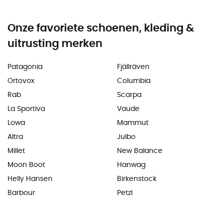
Onze favoriete schoenen, kleding &
uitrusting merken
Patagonia
Fjällräven
Ortovox
Columbia
Rab
Scarpa
La Sportiva
Vaude
Lowa
Mammut
Altra
Julbo
Millet
New Balance
Moon Boot
Hanwag
Helly Hansen
Birkenstock
Barbour
Petzl