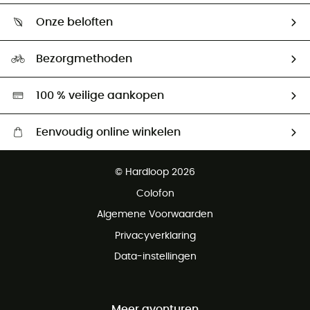
Wie zijn we ?
Retourzendingen & Terugbetalingen
Onze beloften
HardGuides
Maattabelen
Ecologische voetafdruk
Ambassadeurs
Bezorgmethoden
Tweedehands
Hardgreen
100 % veilige aankopen
Eenvoudig online winkelen
Gratis levering vanaf € 100
© Hardloop 2026
Gratis retourneren binnen 100 dagen
Colofon
Gratis klantenservice
Algemene Voorwaarden
Privacyverklaring
Data-instellingen
Meer avonturen