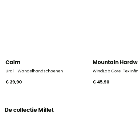
Materiaal
96% Polyester / 4% Elasthaan
Cairn
Mountain Hardw
Ural - Wandelhandschoenen
WindLab Gore-Tex Inf
€ 29,90
€ 45,90
De collectie Millet