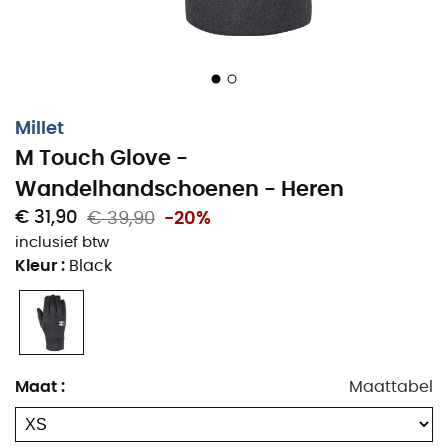
Millet
M Touch Glove -
Wandelhandschoenen - Heren
€ 31,90
€ 39,90
-20%
De
Millet M Touch handschoenen
zijn ontworpen om
inclusief btw
uw handen actief te houden ondanks de kou in de
Kleur
:
Black
bergen
of in de stad. Het gebruik van het materiaal
Thermostretch™ Light
zorgt voor aanzienlijke warmte
terwijl het een optimale bewegingsvrijheid biedt.
Inzetstukken op de wijsvinger en duim maken het
mogelijk om uw digitale apparaten te gebruiken zonder
Maat
:
Maattabel
uw
Millet handschoenen
uit te doen. Een onmisbare
eigenschap voor
outdoor
werkers en verbonden