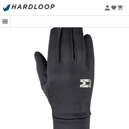
Zomeraanbiedingen 🔥 -5% EXTRA vanaf 2 producten* met
code Summer5