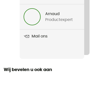
Voor
Heren
Arnaud
Productexpert
Gewicht
54 g
Mail ons
Product
M Touch Glove
Kenmerken
Dunne en ademende multi-activity liner / Omhullende
pasvorm / Geborsteld materiaal met goede
Wij bevelen u ook aan
ademend vermogen / Korte, aansluitende
manchetten
Thermische bescherming
Ja