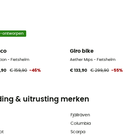
o-ontworpen
sco
Giro bike
ion - Fietshelm
Aether Mips - Fietshelm
,90
€ 159,90
-46%
€ 133,90
€ 299,90
-55%
ding & uitrusting merken
Fjällräven
Columbia
ot
Scarpa