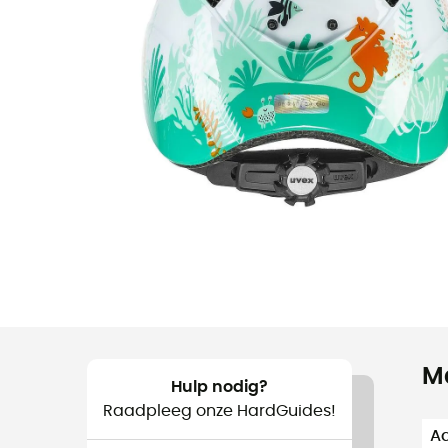
M
Hulp nodig?
Raadpleeg onze HardGuides!
Aa