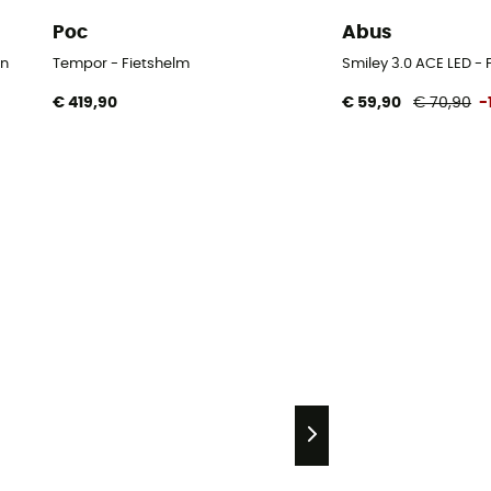
Poc
Abus
en
Tempor - Fietshelm
Smiley 3.0 ACE LED - 
€ 419,90
€ 59,90
€ 70,90
-