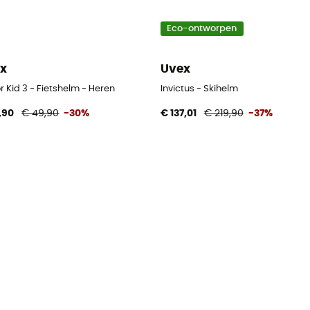
Eco-ontworpen
x
Uvex
r Kid 3 - Fietshelm - Heren
Invictus - Skihelm
,90
€ 49,90
-30%
€ 137,01
€ 219,90
-37%