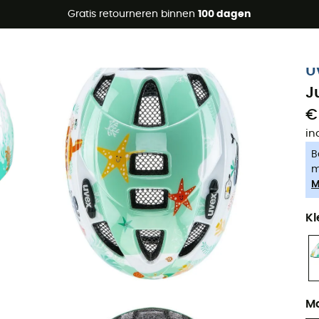
raanbiedingen 🔥 -5% EXTRA vanaf 2 producten* met code Su
Gratis retourneren binnen
100 dagen
-5% Extra - Code Summer5
U
J
€
in
B
m
M
Kl
M