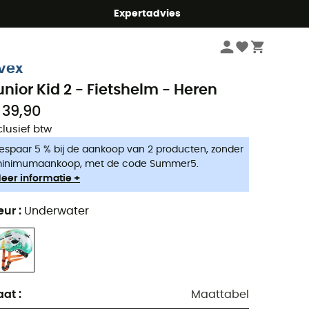
mmer5
Expertadvies
Fiets
Fietshelmen
vex
unior Kid 2 - Fietshelm - Heren
 39,90
clusief btw
espaar 5 % bij de aankoop van 2 producten, zonder
inimumaankoop, met de code Summer5.
eer informatie +
eur
:
Underwater
aat
:
Maattabel