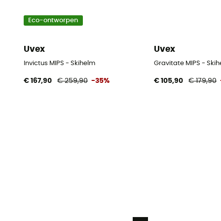
Eco-ontworpen
Uvex
Uvex
Invictus MIPS - Skihelm
Gravitate MIPS - Ski
€ 167,90
€ 259,90
-35%
€ 105,90
€ 179,90