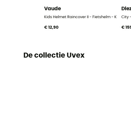
Vaude
Die
Kids Helmet Raincover II - Fietshelm - Kindere
City 
€ 12,90
€ 15
De collectie Uvex