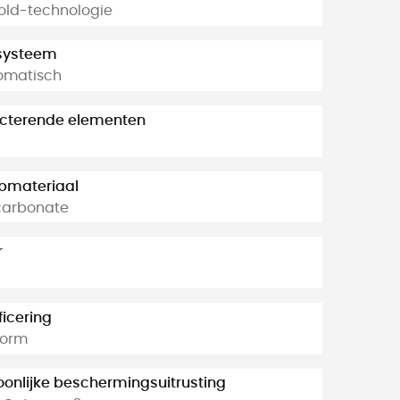
old-technologie
tsysteem
matisch
ecterende elementen
materiaal
carbonate
r
ficering
norm
oonlijke beschermingsuitrusting