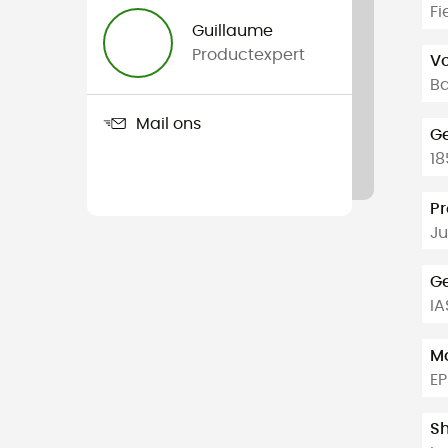
Fi
Guillaume
Productexpert
V
B
Mail ons
G
18
Pr
Ju
Ge
IA
Ma
E
Sh