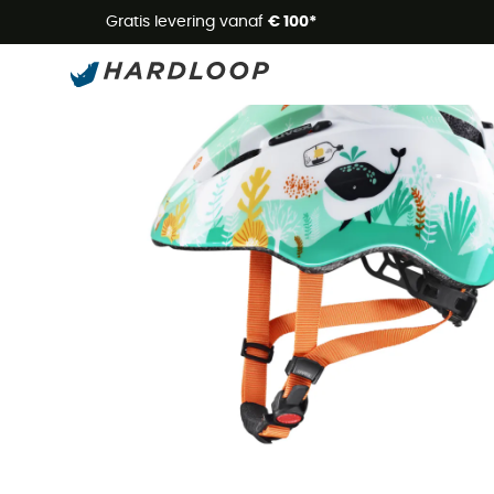
Zome
Gratis levering vanaf
€ 100*