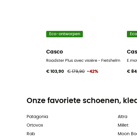
Eco-ontworpen
Ec
Casco
Ca
Roadster Plus avec visière - Fietshelm
E.mot
€ 103,90
€ 179,90
-42%
€ 84
Onze favoriete schoenen, kle
Patagonia
Altra
Ortovox
Millet
Rab
Moon Bo