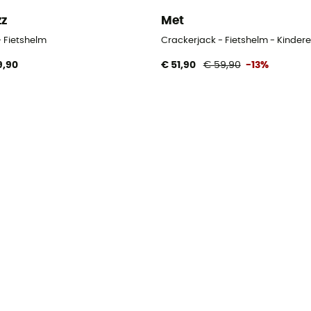
zz
Met
n
- Fietshelm
Crackerjack - Fietshelm - Kinder
9,90
€ 51,90
€ 59,90
-13%