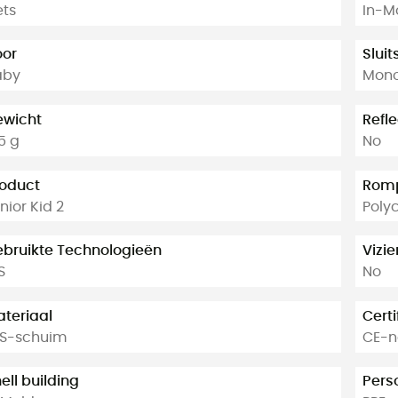
ets
In-M
oor
Slui
aby
Mono
ewicht
Refl
5 g
No
oduct
Romp
nior Kid 2
Poly
bruikte Technologieën
Vizie
S
No
teriaal
Certi
PS-schuim
CE-
ell building
Pers