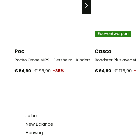
Eco-ontworpen
Poc
Casco
Pocito Omne MIPS - Fietshelm - Kinderen
Roadster Plus avec vi
€ 64,90
€ 99,90
-35%
€ 94,90
€ 179,90
Julbo
New Balance
Hanwag