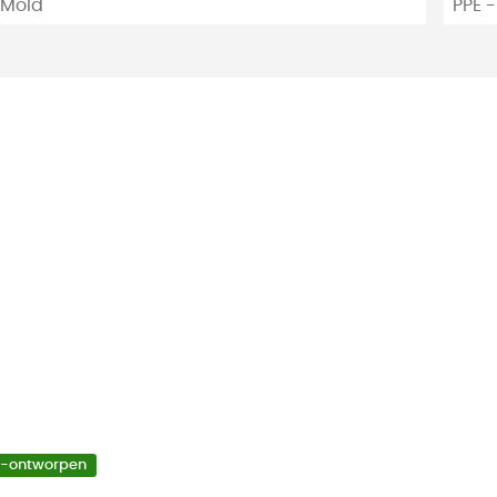
 Mold
PPE 
o-ontworpen