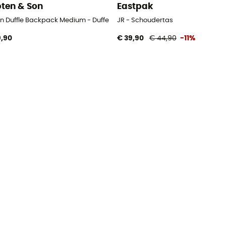
ten & Son
Eastpak
on Duffle Backpack Medium - Duffel
JR - Schoudertas
9,90
€ 39,90
€ 44,90
-11%