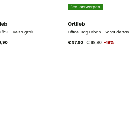
Eco-ontworpen
lieb
Ortlieb
e 85 L - Reisrugzak
Office-Bag Urban - Schoudertas
9,90
€ 97,90
€ 119,90
-18%