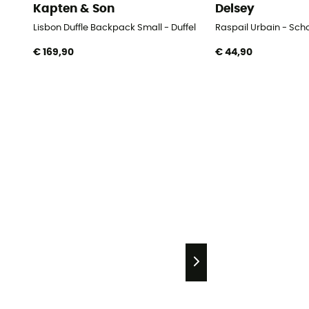
Kapten & Son
Delsey
Lisbon Duffle Backpack Small - Duffel
Raspail Urbain - Sch
€ 169,90
€ 44,90