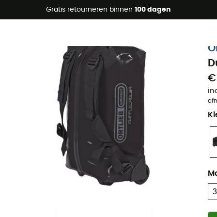
raanbiedingen 🔥 -5% EXTRA vanaf 2 producten* met code Su
Gratis retourneren binnen
100 dagen
O
D
€
in
of
Kl
M