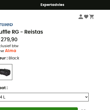
mmer5
Expertadvies
Reizen
Reisbagage
Reistassen
rtlieb
uffle RG - Reistas
 279,90
clusief btw
met
eur
:
Black
aat
: