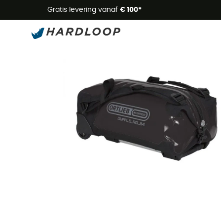
Zome
Gratis levering vanaf
€ 100*