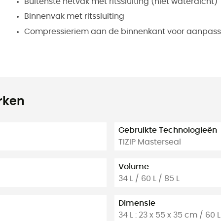
Buitenste netvak met ritssluiting (niet waterdicht)
Binnenvak met ritssluiting
Compressieriem aan de binnenkant voor aanpass
rken
Gebruikte Technologieën
TIZIP Masterseal
Volume
34 L / 60 L / 85 L
Dimensie
34 L : 23 x 55 x 35 cm / 60 L