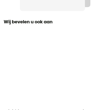
Label
Origine Européenne Garantie
Wij bevelen u ook aan
Certificering
CE EN 12278 / UIAA / NFPA 2500
Compatibele Touwen
7 - 13 mm
Handleiding
Raadpleeg de bijsluiter
Conformiteitsverklaring
Bekijk de conformiteitsverklaring
Persoonlijke beschermingsuitrusting
PPE - Category 3