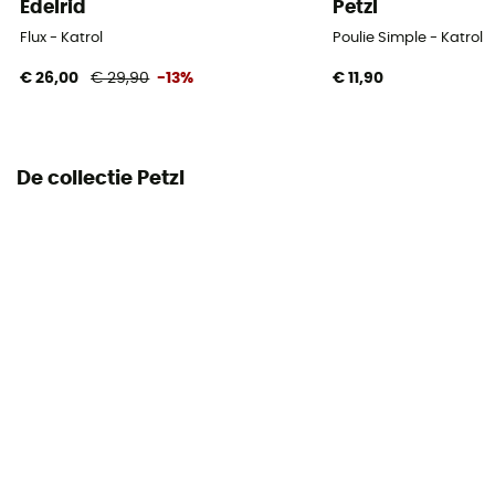
Edelrid
Petzl
Minimale breukbelasting
Flux - Katrol
Poulie Simple - Katrol
36 kN
€ 26,00
€ 29,90
-13%
€ 11,90
Werklast
8 kN (4 kN - 1 strand)
De collectie Petzl
Prestatie
95%