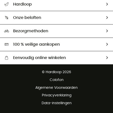
Hardloop
Mijn zending volgen
Wie zijn we ?
Retourzendingen & Terugbetalingen
Onze beloften
HardGuides
Maattabelen
Ecologische voetafdruk
Ambassadeurs
Bezorgmethoden
Tweedehands
Hardgreen
100 % veilige aankopen
Eenvoudig online winkelen
Gratis levering vanaf € 100
© Hardloop 2026
Gratis retourneren binnen 100 dagen
Colofon
Gratis klantenservice
Algemene Voorwaarden
Privacyverklaring
Data-instellingen