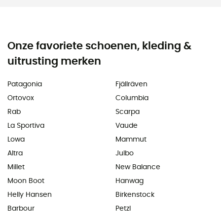
Onze favoriete schoenen, kleding &
uitrusting merken
Patagonia
Fjällräven
Ortovox
Columbia
Rab
Scarpa
La Sportiva
Vaude
Lowa
Mammut
Altra
Julbo
Millet
New Balance
Moon Boot
Hanwag
Helly Hansen
Birkenstock
Barbour
Petzl