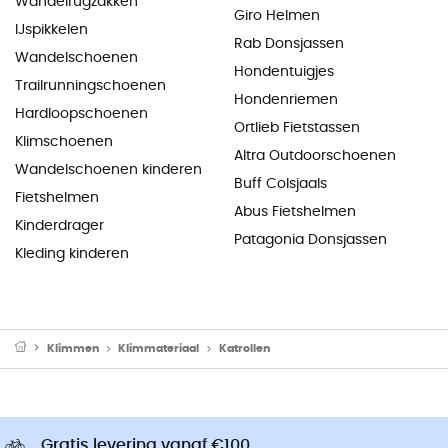
Wandelrugzakken
Giro Helmen
IJspikkelen
Rab Donsjassen
Wandelschoenen
Hondentuigjes
Trailrunningschoenen
Hondenriemen
Hardloopschoenen
Ortlieb Fietstassen
Klimschoenen
Altra Outdoorschoenen
Wandelschoenen kinderen
Buff Colsjaals
Fietshelmen
Abus Fietshelmen
Kinderdrager
Patagonia Donsjassen
Kleding kinderen
Klimmen
Klimmateriaal
Katrollen
Gratis levering vanaf €100