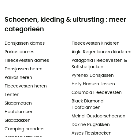
Schoenen, kleding & uitrusting : meer
categorieën
Donsjassen dames
Fleecevesten kinderen
Parkas dames
Aigle Regenlaarzen kinderen
Fleecevesten dames
Patagonia Fleecevesten &
Softshelljacken
Donsjassen heren
Pyrenex Donsjassen
Parkas heren
Helly Hansen Jassen
Fleecevesten heren
Columbia Fleecevesten
Tenten
Black Diamond
Slaapmatten
Hoofdlampen
Hoofdlampen
Meindl Outdoorschoenen
Slaapzakken
Dakine Rugzakken
Camping branders
Assos Fietsbroeken