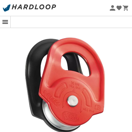
Zomeraanbiedingen 🔥 -5% EXTRA vanaf 2 producten* met
code Summer5
Eco-ontworpen
De
Rescue katrol
van
Petzl
is een krachtpatser voor al
uw
reddings
- en
hijs
behoeften bij zware lasten. Met zijn
zeer hoge rendement onderscheidt hij zich door zijn
vermogen om een
uitzonderlijke efficiëntie
te bieden,
zelfs bij intensief gebruik. Speciaal ontworpen voor
outdoor sportliefhebbers, zowel beginners als experts, is
deze katrol een ideale partner voor uw avonturen in de