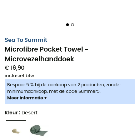
Schoenen, kleding & uitrusting : meer
categorieën
Sea To Summit
Donsjassen dames
Fleecevesten kinderen
Microfibre Pocket Towel -
Parkas dames
Aigle Regenlaarzen kinderen
Microvezelhanddoek
Fleecevesten dames
Patagonia Fleecevesten &
Softshelljacken
€ 16,90
Donsjassen heren
inclusief btw
Pyrenex Donsjassen
Parkas heren
Helly Hansen Jassen
Bespaar 5 % bij de aankoop van 2 producten, zonder
Fleecevesten heren
minimumaankoop, met de code Summer5.
Columbia Fleecevesten
Tenten
Meer informatie +
Black Diamond
Slaapmatten
Hoofdlampen
Kleur
:
Desert
Hoofdlampen
Meindl Outdoorschoenen
Slaapzakken
Dakine Rugzakken
Camping branders
Assos Fietsbroeken
Wandelrugzakken