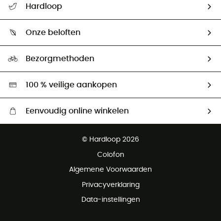
Hardloop
Mijn zending volgen
Wie zijn we ?
Retourzendingen & Terugbetalingen
Onze beloften
HardGuides
Maattabelen
Ecologische voetafdruk
Ambassadeurs
Bezorgmethoden
Tweedehands
Hardgreen
100 % veilige aankopen
Eenvoudig online winkelen
Gratis levering vanaf € 100
© Hardloop 2026
Gratis retourneren binnen 100 dagen
Colofon
Gratis klantenservice
Algemene Voorwaarden
Privacyverklaring
Data-instellingen