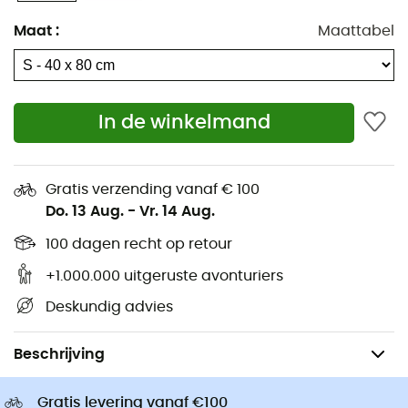
Giro Helmen
IJspikkelen
Maat
:
Maattabel
Rab Donsjassen
Wandelschoenen
Hondentuigjes
Trailrunningschoenen
Hondenriemen
Hardloopschoenen
Ortlieb Fietstassen
In de winkelmand
Klimschoenen
Altra Outdoorschoenen
Wandelschoenen kinderen
Buff Colsjaals
Fietshelmen
Gratis verzending vanaf € 100
Abus Fietshelmen
Kinderdrager
Do. 13 Aug.
-
Vr. 14 Aug.
Patagonia Donsjassen
Kleding kinderen
100 dagen recht op retour
+1.000.000 uitgeruste avonturiers
Deskundig advies
Verzorging
Microvezelhanddoeken
Beschrijving
Gratis levering vanaf €100