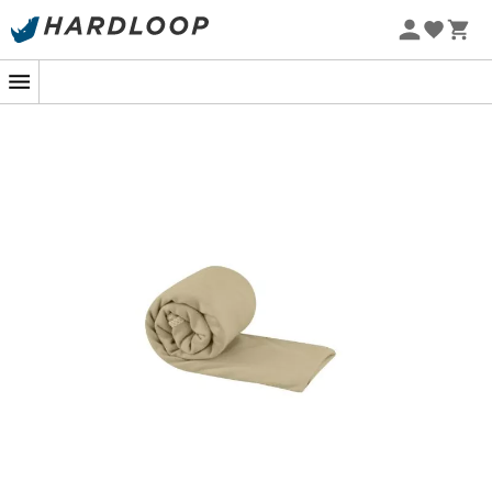
Zomeraanbiedingen 🔥 -5% EXTRA vanaf 2 producten* met
code Summer5
-5% Extra - Code Summer5
Onze favoriete schoenen, kleding &
uitrusting merken
Patagonia
Fjällräven
Ortovox
Columbia
Rab
Scarpa
La Sportiva
Vaude
Lowa
Mammut
Altra
Julbo
Millet
New Balance
Moon Boot
Hanwag
Helly Hansen
Birkenstock
Barbour
Petzl