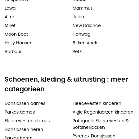
Lowa
Mammut
Altra
Julbo
Millet
New Balance
Moon Boot
Hanwag
Helly Hansen
Birkenstock
Barbour
Petzl
Schoenen, kleding & uitrusting : meer
categorieën
Donsjassen dames
Fleecevesten kinderen
Parkas dames
Aigle Regenlaarzen kinderen
Fleecevesten dames
Patagonia Fleecevesten &
Softshelljacken
Donsjassen heren
Pyrenex Donsjassen
Parkas heren