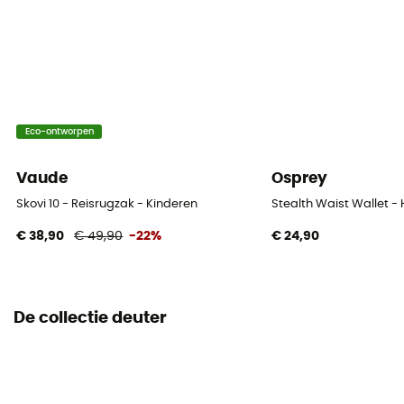
300D PES Ripstop / 600D PES
Ruglengte
50 cm
Width
Eco-ontworpen
33 cm
Vaude
Osprey
Regenhoes
Skovi 10 - Reisrugzak - Kinderen
Stealth Waist Wallet -
Nee
€ 38,90
€ 49,90
-22%
€ 24,90
Label
Bluesign / PFC-Free
De collectie deuter
Uitrustingsdrager
Ja
Volume