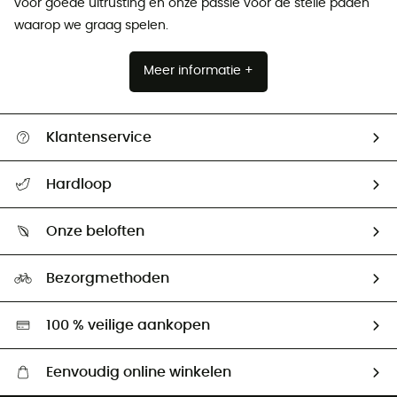
voor goede uitrusting en onze passie voor de steile paden
waarop we graag spelen.
Meer informatie +
Klantenservice
Helpcentrum & contact
Hardloop
Mijn zending volgen
Wie zijn we ?
Retourzendingen & Terugbetalingen
Onze beloften
HardGuides
Maattabelen
Ecologische voetafdruk
Ambassadeurs
Bezorgmethoden
Tweedehands
Hardgreen
100 % veilige aankopen
Eenvoudig online winkelen