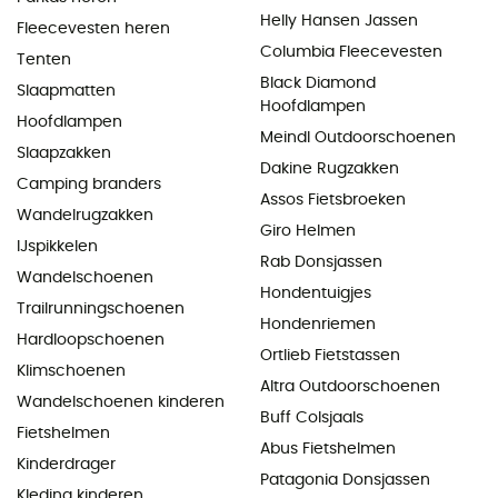
Helly Hansen Jassen
Fleecevesten heren
Columbia Fleecevesten
Tenten
Black Diamond
Slaapmatten
Hoofdlampen
Hoofdlampen
Meindl Outdoorschoenen
Slaapzakken
Dakine Rugzakken
Camping branders
Assos Fietsbroeken
Wandelrugzakken
Giro Helmen
IJspikkelen
Rab Donsjassen
Wandelschoenen
Hondentuigjes
Trailrunningschoenen
Hondenriemen
Hardloopschoenen
Ortlieb Fietstassen
Klimschoenen
Altra Outdoorschoenen
Wandelschoenen kinderen
Buff Colsjaals
Fietshelmen
Abus Fietshelmen
Kinderdrager
Patagonia Donsjassen
Kleding kinderen