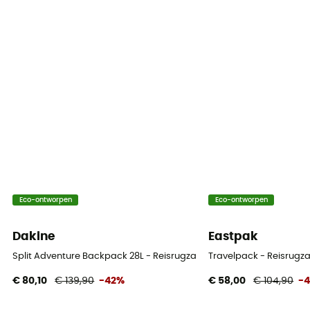
Ja
Dragend systeem
Ademende mesh rug / Herinneringen laden / Shoulder
straps
Compressiebanden
Ja
Compartimenten
Ordinateur
Eco-ontworpen
Eco-ontworpen
Dakine
Eastpak
Split Adventure Backpack 28L - Reisrugzak
Travelpack - Reisrugz
€ 80,10
€ 139,90
-42%
€ 58,00
€ 104,90
-