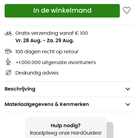
Documentenvak
In de winkelmand
Elastische zijvakken
Intern vak om waardevolle spullen veilig te houden
Gratis verzending vanaf € 100
Gewatteerde draaggrepen
Vr. 28 Aug.
-
Za. 29 Aug.
Gestoffeerde en stabiele onderkant
100 dagen recht op retour
+1.000.000 uitgeruste avonturiers
Compressieriemen
Deskundig advies
Positieverstelbare riemen
Sleutelclip
Beschrijving
Materiaalgegevens & Kenmerken
Aanbevolen voor
Dagelijks Leven
Hulp nodig?
Raadpleeg onze HardGuides!