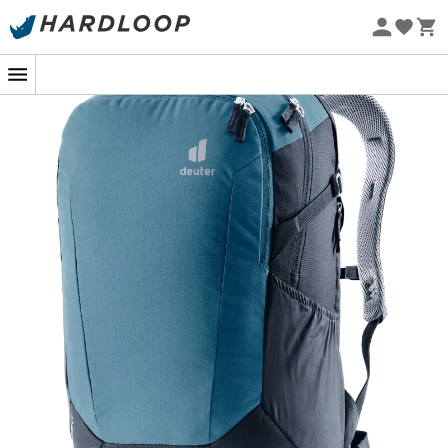
Zomeraanbiedingen 🔥 -5% EXTRA vanaf 2 producten* met
code Summer5
Eco-ontworpen
De
Sac à dos Gigant
van
Deuter
is de ideale metgezel
voor stedelijke pendelaars die op zoek zijn naar
organisatie. Dankzij het ingenieuze organisatiesysteem
kunt u met deze tas al uw essentiële dagelijkse spullen
efficiënt opbergen. Bovendien zorgt het onlangs
herontworpen
Airstripes
-draagstel voor een
optimale
ventilatie
, waardoor uw rug droog blijft, zelfs op de
meest stressvolle dagen, of u nu op kantoor, de
universiteit of school bent.
De Gigant onderscheidt zich door zijn royale ruimte,
waarin gemakkelijk een laptop van 17 inch kan worden
opgeborgen. Zo kunt u uw technologische apparatuur
zonder zorgen vervoeren, terwijl u geniet van