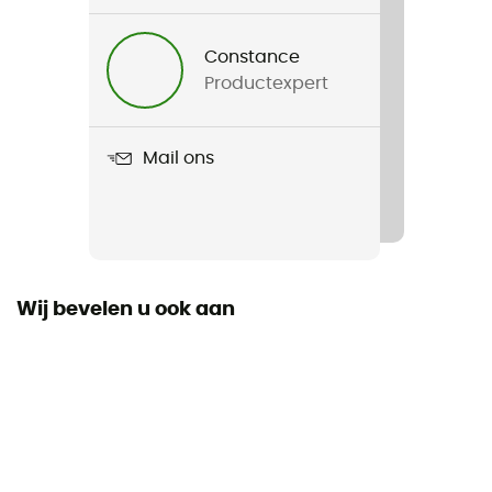
Voor
Heren / Dames
Constance
Productexpert
Gewicht
1100 g
Mail ons
Product
Gigant
Drinksysteem compatibel
Ja
Wij bevelen u ook aan
Gebruikte Technologieën
deuter Airstripes
Waterdicht
Nee
Materiaal