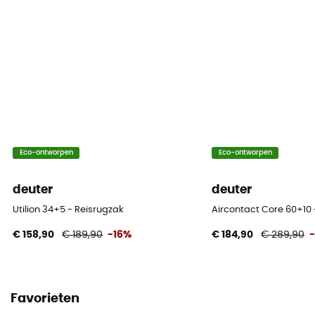
32 L
Materiaal
Polyester: 45%, polyamide: 55%
Dimensie
50 x 33 x 22 cm
Toegang tot tas
Eco-ontworpen
Eco-ontworpen
Top
deuter
deuter
Kenmerken buikriem
Utilion 34+5 - Reisrugzak
Aircontact Core 60+10 
Verstelbare breedte
€ 158,90
€ 189,90
-16%
€ 184,90
€ 289,90
Kenmerken borstriem
Verstelbare breedte / Verstelbare hoogte
Favorieten
Flessenhouder