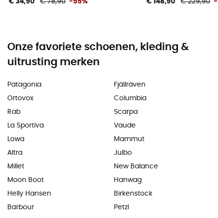
€ 34,90
€ 78,90
-55%
€ 148,90
€ 229,90
Onze favoriete schoenen, kleding &
uitrusting merken
Patagonia
Fjällräven
Ortovox
Columbia
Rab
Scarpa
La Sportiva
Vaude
Lowa
Mammut
Altra
Julbo
Millet
New Balance
Moon Boot
Hanwag
Helly Hansen
Birkenstock
Barbour
Petzl