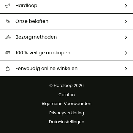
Helpcentrum & contact
Hardloop
Mijn zending volgen
Wie zijn we ?
Retourzendingen & Terugbetalingen
Onze beloften
HardGuides
Maattabelen
Ecologische voetafdruk
Ambassadeurs
Bezorgmethoden
Tweedehands
Hardgreen
100 % veilige aankopen
Eenvoudig online winkelen
Gratis levering vanaf € 100
© Hardloop 2026
Gratis retourneren binnen 100 dagen
Colofon
Gratis klantenservice
Algemene Voorwaarden
Privacyverklaring
Data-instellingen