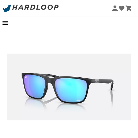
Zomeraanbiedingen 🔥 -5% EXTRA vanaf 2 producten* met
code Summer5
-5% Extra - Code Summer5