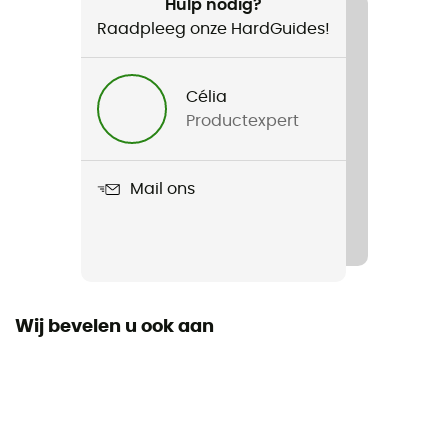
Dagelijks Leven
Hulp nodig?
Raadpleeg onze HardGuides!
Voor
Heren / Dames
Célia
Productexpert
Gewicht
160 g
Mail ons
Product
RB4385
Lens height
43 mm
Wij bevelen u ook aan
Persoonlijke beschermingsuitrusting
PPE - Category 1