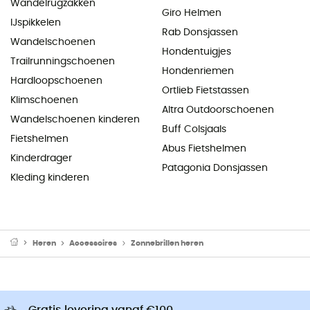
Wandelrugzakken
Giro Helmen
IJspikkelen
Rab Donsjassen
Wandelschoenen
Hondentuigjes
Trailrunningschoenen
Hondenriemen
Hardloopschoenen
Ortlieb Fietstassen
Klimschoenen
Altra Outdoorschoenen
Wandelschoenen kinderen
Buff Colsjaals
Fietshelmen
Abus Fietshelmen
Kinderdrager
Patagonia Donsjassen
Kleding kinderen
Heren
Accessoires
Zonnebrillen heren
Gratis levering vanaf €100