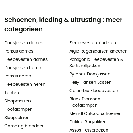
Schoenen, kleding & uitrusting : meer
categorieën
Donsjassen dames
Fleecevesten kinderen
Parkas dames
Aigle Regenlaarzen kinderen
Fleecevesten dames
Patagonia Fleecevesten &
Softshelljacken
Donsjassen heren
Pyrenex Donsjassen
Parkas heren
Helly Hansen Jassen
Fleecevesten heren
Columbia Fleecevesten
Tenten
Black Diamond
Slaapmatten
Hoofdlampen
Hoofdlampen
Meindl Outdoorschoenen
Slaapzakken
Dakine Rugzakken
Camping branders
Assos Fietsbroeken