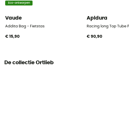
Eco-ontworpen
Vaude
Apidura
Addita Bag - Fietstas
Racing long Top Tube P
€ 15,90
€ 90,90
De collectie Ortlieb