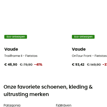
Eco-ontworpen
Eco-ontworpen
Vaude
Vaude
Trailframe II - Fietstas
OnTour Front - Fietsta
€ 46,90
€ 79,90
-41%
€ 93,42
€ 149,90
-3
Onze favoriete schoenen, kleding &
uitrusting merken
Patagonia
Fjällräven