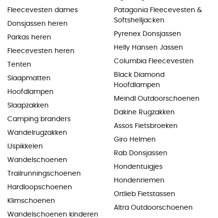
Fleecevesten dames
Patagonia Fleecevesten &
Softshelljacken
Donsjassen heren
Pyrenex Donsjassen
Parkas heren
Helly Hansen Jassen
Fleecevesten heren
Columbia Fleecevesten
Tenten
Black Diamond
Slaapmatten
Hoofdlampen
Hoofdlampen
Meindl Outdoorschoenen
Slaapzakken
Dakine Rugzakken
Camping branders
Assos Fietsbroeken
Wandelrugzakken
Giro Helmen
IJspikkelen
Rab Donsjassen
Wandelschoenen
Hondentuigjes
Trailrunningschoenen
Hondenriemen
Hardloopschoenen
Ortlieb Fietstassen
Klimschoenen
Altra Outdoorschoenen
Wandelschoenen kinderen