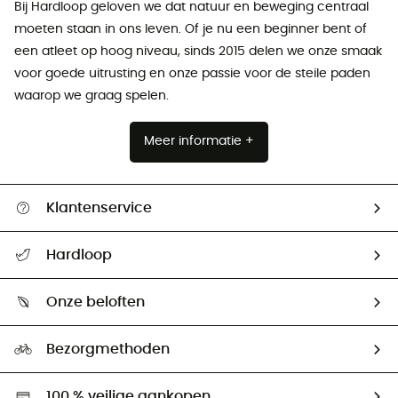
Bij Hardloop geloven we dat natuur en beweging centraal
moeten staan ​​in ons leven. Of je nu een beginner bent of
een atleet op hoog niveau, sinds 2015 delen we onze smaak
voor goede uitrusting en onze passie voor de steile paden
waarop we graag spelen.
Meer informatie +
Klantenservice
Helpcentrum & contact
Hardloop
Mijn zending volgen
Wie zijn we ?
Retourzendingen & Terugbetalingen
Onze beloften
HardGuides
Maattabelen
Ecologische voetafdruk
Ambassadeurs
Bezorgmethoden
Tweedehands
Hardgreen
100 % veilige aankopen