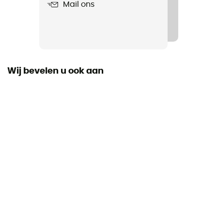
Mail ons
Waterdicht
Ja
Materiaal
Material: PF15 (transparent polyurethane-coated film)
Wij bevelen u ook aan
Dimensie
28 x 27 cm
Symbole IP Ortlieb
IP 64 - Produit complètement étanche à la poussière
et contre les éclaboussures dans toutes les directions