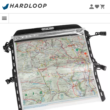
Zomeraanbiedingen 🔥 -5% EXTRA vanaf 2 producten* met
code Summer5