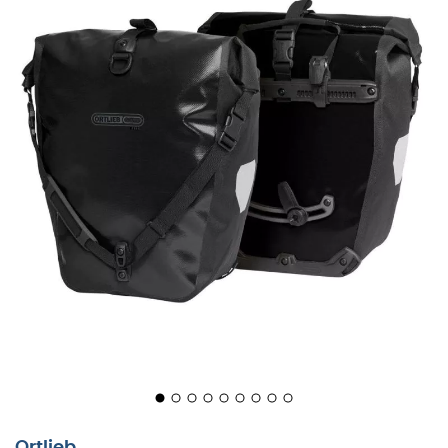
De
Back-Roller Free fietstas
van
Ortlieb
combineert de
prestaties van
Ortlieb fietstassen
met een pvc-vrije
stof. De met polyurethaan gecoate stof van de
Back-
Roller Plus fietstas
is volledig stof- en waterdicht. De
twee
fietstassen
bieden een volume van 40 L, ideaal
voor boodschappen of
fietstochten
. Het rolsluitsysteem
sluit de tas af om alle infiltraties te voorkomen. Het
Quick Lock 2.1 bevestigingssysteem
maakt het
mogelijk om de
fietstas
met één hand aan het
achterframe van de
fiets
te bevestigen en te
verwijderen. De haken openen en sluiten door aan de
handgreep bovenop de
fietstas
te trekken. Ten slotte,
wanneer je op excursie gaat of gewoon naar je werk,
kun je je
Ortlieb fietstas
meenemen dankzij de
geïntegreerde schouderriem.
Ortlieb