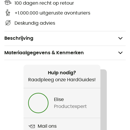
Reflecterende elementen
100 dagen recht op retour
Geïntegreerde binnenzak
+1.000.000 uitgeruste avonturiers
Schouderriemen
Deskundig advies
Met buisdiameterverkleiners voor 8, 10 en 12 mm
Instructies voor Quick-Lock 2.1
Beschrijving
Materiaalgegevens & Kenmerken
Aanbevolen voor
Fiets / Cyclotourisme
Hulp nodig?
Raadpleeg onze HardGuides!
Gewicht
2 x 760 g
Elise
Productexpert
Product
Back-Roller Free
Mail ons
Kenmerken