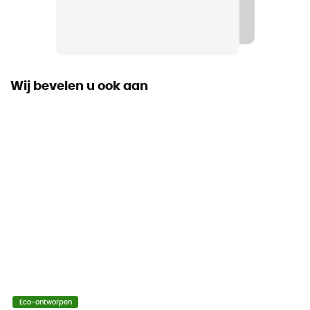
PVC-vrij / Schouderriem / Geïntegreerde binnenzak /
Heldere reflecterende elementen
Materiaal
PD620 - PS492
Wij bevelen u ook aan
Waterdicht
Ja
Regenhoes
Nee
Label
PFC-Free
Sluitsysteem
Rolsluiting
Eco-ontworpen