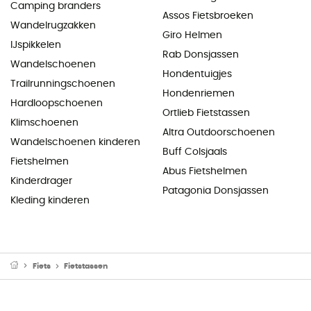
Camping branders
Assos Fietsbroeken
Wandelrugzakken
Giro Helmen
IJspikkelen
Rab Donsjassen
Wandelschoenen
Hondentuigjes
Trailrunningschoenen
Hondenriemen
Hardloopschoenen
Ortlieb Fietstassen
Klimschoenen
Altra Outdoorschoenen
Wandelschoenen kinderen
Buff Colsjaals
Fietshelmen
Abus Fietshelmen
Kinderdrager
Patagonia Donsjassen
Kleding kinderen
Fiets
Fietstassen