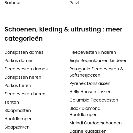
Barbour
Petzl
Schoenen, kleding & uitrusting : meer
categorieën
Donsjassen dames
Fleecevesten kinderen
Parkas dames
Aigle Regenlaarzen kinderen
Fleecevesten dames
Patagonia Fleecevesten &
Softshelljacken
Donsjassen heren
Pyrenex Donsjassen
Parkas heren
Helly Hansen Jassen
Fleecevesten heren
Columbia Fleecevesten
Tenten
Black Diamond
Slaapmatten
Hoofdlampen
Hoofdlampen
Meindl Outdoorschoenen
Slaapzakken
Dakine Rugzakken