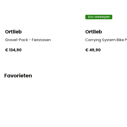
Mounting System
Quick-Lock 2.1
Eco-ontworpen
Locatie van de tas
Ortlieb
Ortlieb
Porte-bagages
Gravel-Pack - Fietstasen
Carrying System Bike P
€ 134,90
€ 49,90
Favorieten