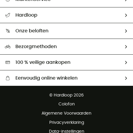
Helpcentrum & contact
Hardloop
Mijn zending volgen
Wie zijn we ?
Retourzendingen & Terugbetalingen
Onze beloften
HardGuides
Maattabelen
Ecologische voetafdruk
Ambassadeurs
Bezorgmethoden
Tweedehands
Hardgreen
100 % veilige aankopen
Eenvoudig online winkelen
Gratis levering vanaf € 100
© Hardloop 2026
Gratis retourneren binnen 100 dagen
Colofon
Gratis klantenservice
Algemene Voorwaarden
Privacyverklaring
Data-instellingen