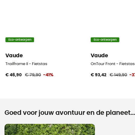
Eco-ontworpen
Eco-ontworpen
Vaude
Vaude
Trailframe II - Fietstas
OnTour Front - Fietsta
€ 46,90
€ 79,90
-41%
€ 93,42
€ 149,90
-3
Goed voor jouw avontuur en de planeet...