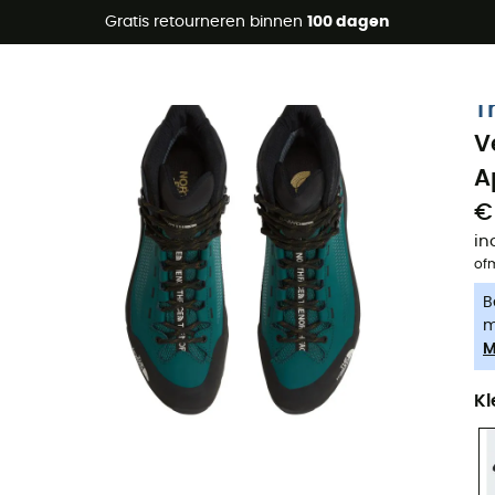
raanbiedingen 🔥 -5% EXTRA vanaf 2 producten* met code Su
Gratis retourneren binnen
100 dagen
-5% Extra - Code Summer5
T
V
A
€
in
of
B
m
M
Kl