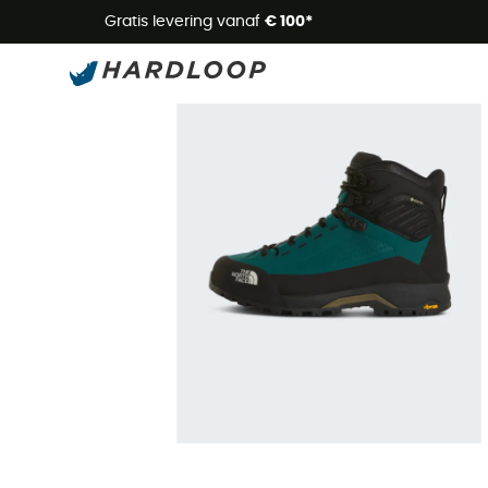
Zome
Gratis levering vanaf
€ 100*
Nieuw