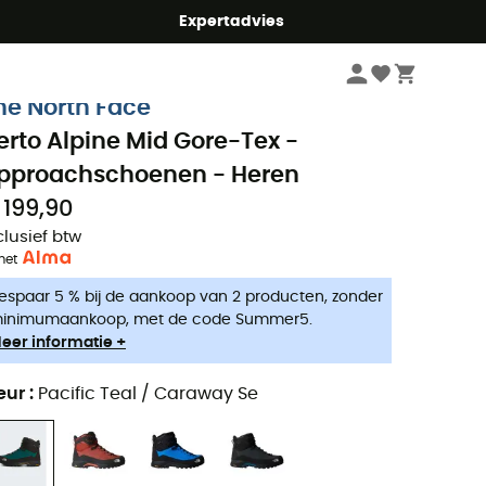
mmer5
Expertadvies
Heren
Outdoorschoenen heren
Approachschoenen heren
he North Face
erto Alpine Mid Gore-Tex -
pproachschoenen - Heren
 199,90
clusief btw
met
espaar 5 % bij de aankoop van 2 producten, zonder
inimumaankoop, met de code Summer5.
eer informatie +
eur
:
Pacific Teal / Caraway Se