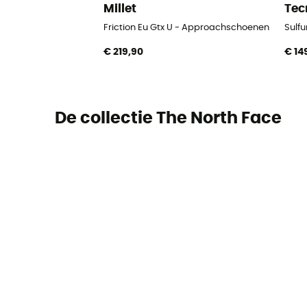
Millet
Tec
Friction Eu Gtx U - Approachschoenen
Sulf
€ 219,90
€ 14
De collectie The North Face