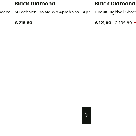
Black Diamond
Black Diamond
hoenen - Heren
M Technicn Pro Md Wp Aprch Shs - Approachschoenen - Here
Circuit Highball Sho
€ 219,90
€ 121,90
€ 159,90