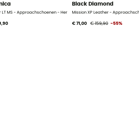
nica
Black Diamond
ur LT MS - Approachschoenen - Heren
Mission XP Leather - Approachsc
9,90
€ 71,00
€ 159,90
-55%