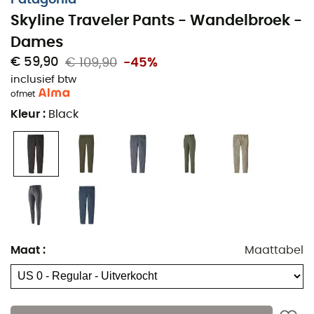
Skyline Traveler Pants - Wandelbroek -
Dames
€ 59,90
€ 109,90
-45%
inclusief btw
De
Skyline Traveler wandelbroek
voor
dames
van
of
met
Patagonia
combineert perfect comfort en elegantie.
Kleur
:
Black
Modern en vrouwelijk, deze broek zal je belangrijkste
bondgenoot zijn bij al je avonturen. Uitgerust met
UPF 40
technologie en een duurzame waterafstotende laag
(DWR)
, biedt de
Skyline Traveler
optimale
bescherming tegen de weersomstandigheden. Een
handige opbergzak, ideaal en praktisch voor reizen,
wordt toegevoegd aan de vier bestaande zakken.
Duurzaam stretchmateriaal met UV-bescherming
Maat
:
Maattabel
UPF 40 en duurzame waterafstotende afwerking
(DWR) voor optimale bescherming tegen slecht
weer