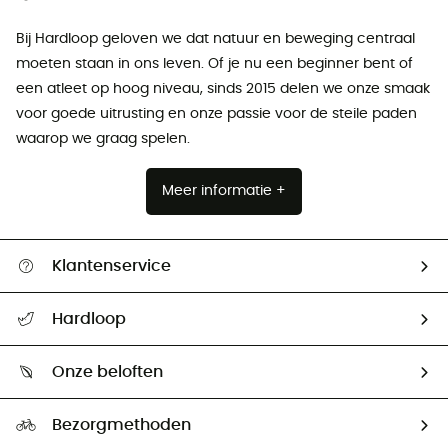
Bij Hardloop geloven we dat natuur en beweging centraal
moeten staan ​​in ons leven. Of je nu een beginner bent of
een atleet op hoog niveau, sinds 2015 delen we onze smaak
voor goede uitrusting en onze passie voor de steile paden
waarop we graag spelen.
Meer informatie +
Klantenservice
Helpcentrum & contact
Hardloop
Mijn zending volgen
Wie zijn we ?
Retourzendingen & Terugbetalingen
Onze beloften
HardGuides
Maattabelen
Ecologische voetafdruk
Ambassadeurs
Bezorgmethoden
Tweedehands