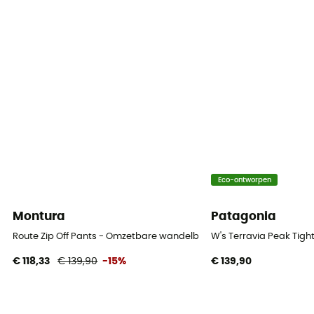
Ongevouwen lengte
Fit
Slim
Label
Bluesign / Fair Trade Certified™ / Gerecycleerd
Sluitsysteem
Rits
Eco-ontworpen
Thermische bescherming
Montura
Patagonia
No
Route Zip Off Pants - Omzetbare wandelbroek - Dames
W's Terravia Peak Tig
Zakken
€ 118,33
€ 139,90
-15%
€ 139,90
5 zakken
Materiaal