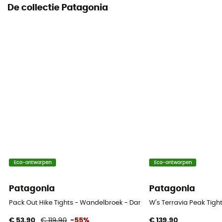
88% nylon (recyclé à 52%) et 12% élasthanne
De collectie Patagonia
Eco-ontworpen
Eco-ontworpen
Patagonia
Patagonia
Pack Out Hike Tights - Wandelbroek - Dames
W's Terravia Peak Tig
€ 53,90
€ 119,90
-55%
€ 139,90