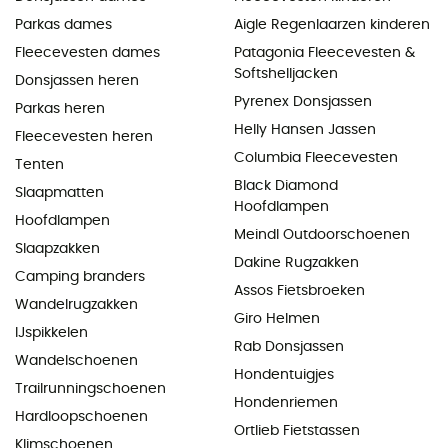
Parkas dames
Aigle Regenlaarzen kinderen
Fleecevesten dames
Patagonia Fleecevesten &
Softshelljacken
Donsjassen heren
Pyrenex Donsjassen
Parkas heren
Helly Hansen Jassen
Fleecevesten heren
Columbia Fleecevesten
Tenten
Black Diamond
Slaapmatten
Hoofdlampen
Hoofdlampen
Meindl Outdoorschoenen
Slaapzakken
Dakine Rugzakken
Camping branders
Assos Fietsbroeken
Wandelrugzakken
Giro Helmen
IJspikkelen
Rab Donsjassen
Wandelschoenen
Hondentuigjes
Trailrunningschoenen
Hondenriemen
Hardloopschoenen
Ortlieb Fietstassen
Klimschoenen