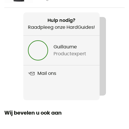
Gewicht
284 g
Hulp nodig?
Raadpleeg onze HardGuides!
Product
W's Skyline Traveler Pants - Reg
Guillaume
Kenmerken
Productexpert
Protection UV 40+
Waterdicht
Mail ons
Waterafstotend
Materiaal
88% Nylon and 12% Elastane, 173 g/m²
Wij bevelen u ook aan
Winddicht
Ja