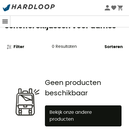
Zomeraanbiedingen 🔥 -5% EXTRA vanaf 2 producten* met
code Summer5
Schöffel Skijassen voor dames
0
Resultaten
Filter
Sorteren
Geen producten
beschikbaar
Bekijk onze andere
producten