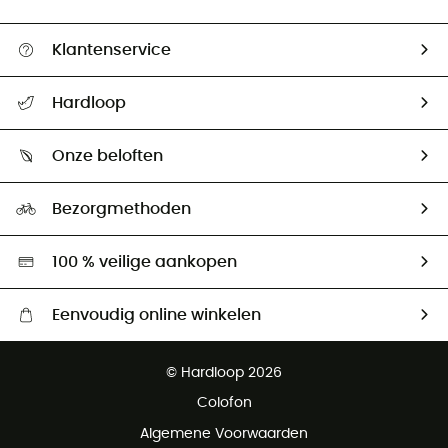
Klantenservice
Helpcentrum & contact
Hardloop
Mijn zending volgen
Wie zijn we ?
Retourzendingen & Terugbetalingen
Onze beloften
HardGuides
Maattabelen
Ecologische voetafdruk
Ambassadeurs
Bezorgmethoden
Tweedehands
Hardgreen
100 % veilige aankopen
Eenvoudig online winkelen
Gratis levering vanaf € 100
© Hardloop 2026
Gratis retourneren binnen 100 dagen
Colofon
Gratis klantenservice
Algemene Voorwaarden