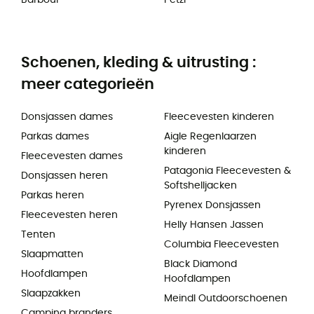
Barbour
Petzl
Schoenen, kleding & uitrusting :
meer categorieën
Donsjassen dames
Fleecevesten kinderen
Parkas dames
Aigle Regenlaarzen
kinderen
Fleecevesten dames
Patagonia Fleecevesten &
Donsjassen heren
Softshelljacken
Parkas heren
Pyrenex Donsjassen
Fleecevesten heren
Helly Hansen Jassen
Tenten
Columbia Fleecevesten
Slaapmatten
Black Diamond
Hoofdlampen
Hoofdlampen
Slaapzakken
Meindl Outdoorschoenen
Camping branders