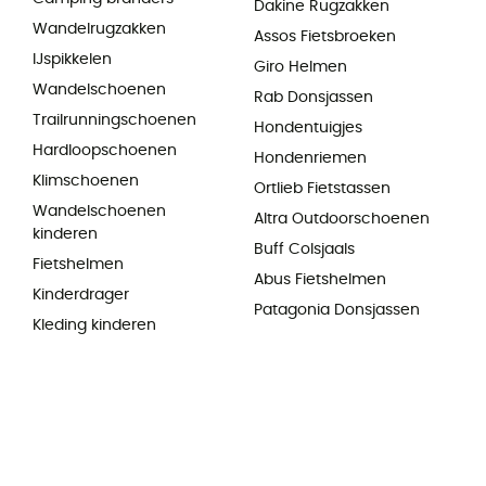
Dakine Rugzakken
Wandelrugzakken
Assos Fietsbroeken
IJspikkelen
Giro Helmen
Wandelschoenen
Rab Donsjassen
Trailrunningschoenen
Hondentuigjes
Hardloopschoenen
Hondenriemen
Klimschoenen
Ortlieb Fietstassen
Wandelschoenen
Altra Outdoorschoenen
kinderen
Buff Colsjaals
Fietshelmen
Abus Fietshelmen
Kinderdrager
Patagonia Donsjassen
Kleding kinderen